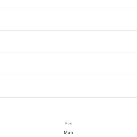
Kön
Män