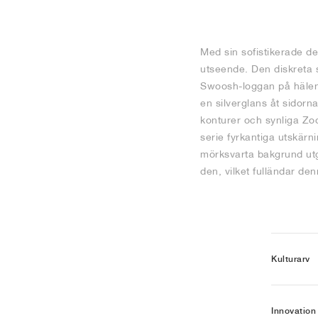
Med sin sofistikerade de
utseende. Den diskreta s
Swoosh-loggan på hälen 
en silverglans åt sidorn
konturer och synliga Zo
serie fyrkantiga utskärn
mörksvarta bakgrund utg
den, vilket fulländar de
Kulturarv
Innovation