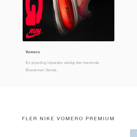
Vomero
En plyschig löparsko värdig den berömda
Bowerman Series.
FLER NIKE VOMERO PREMIUM