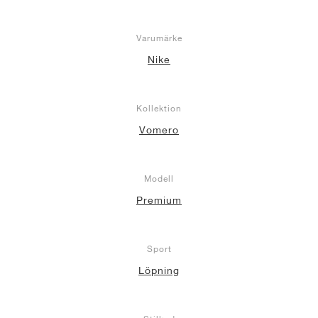
Varumärke
Nike
Kollektion
Vomero
Modell
Premium
Sport
Löpning