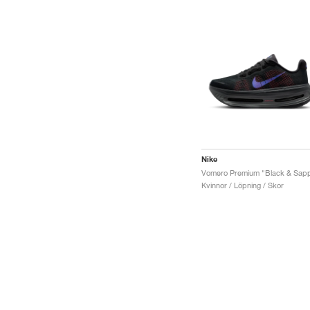
Nike
Kvinnor / Löpning / Skor