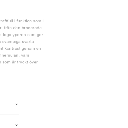
ftfull i funktion som i
er, från den broderade
e-logotyperna som ger
na svampiga svarta
ant kontrast genom en
innersulan, vars
 som är tryckt över