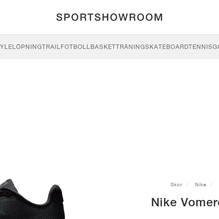
YLE
LÖPNING
TRAIL
FOTBOLL
BASKET
TRÄNING
SKATEBOARD
TENNIS
G
Skor
Nike
Nike Vomer