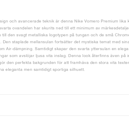
sign och avancerade teknik är denna Nike Vomero Premium lika kra
varta ovandelen har skurits ned till ett minimum av märkesdetalj
till den svagt metalliska logotypen på tungan och de små Chrom
a. Den staplade mellansulan fortsätter det mystiska temat med si
om Air-dämpning. Samtidigt skapar den svarta yttersulan en eleg
ingar som avslöjar ljusa vita inslag. Denna look återfinns även på 
ör den perfekta bakgrunden för att framhäva den stora vita texten
nna eleganta men samtidigt sportiga silhuett.