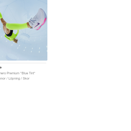
e
ero Premium "Blue Tint"
nnor / Löpning / Skor