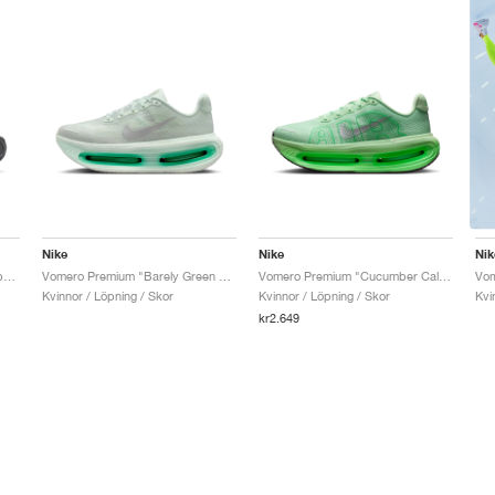
Nike
Nike
Nik
Vomero Premium "Black & Sapphire"
Vomero Premium "Barely Green & Light Silver"
Vomero Premium "Cucumber Calm & Illusion Green"
Vom
Kvinnor / Löpning / Skor
Kvinnor / Löpning / Skor
Kvi
kr2.649