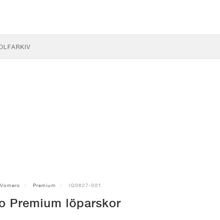
OLF
ARKIV
Vomero
Premium
IQ0627-001
o Premium löparskor