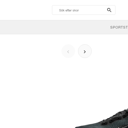
search-
btn
SPORTST