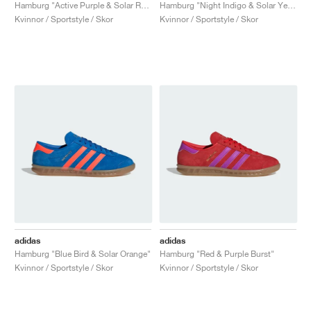
FIELD GENERAL
CRAZE
ADIRACER
MULE
471
GEL-CUMULUS 16
G.T. CUT
FORCE 58
TEKKIRA CUP
508
JORDAN
Hamburg "Active Purple & Solar Red"
Hamburg "Night Indigo & Solar Yellow"
Kvinnor / Sportstyle / Skor
Kvinnor / Sportstyle / Skor
KILLSHOT 2
MOTO 2K
ITALIA
LEGACY 312
ALLERDALE
G.T. FUTURE
PS8
ALOHA SUPER
600
TOTAL 90
PHENOMENA
FORUM
JUMPMAN JACK
2000
VERTEBRAE
808
AVA ROVER
1000
HAMBURG
204L
AIR MAX 95
933
MIND
860V2
AIR RIFT
adidas
adidas
Hamburg "Blue Bird & Solar Orange"
Hamburg "Red & Purple Burst"
Kvinnor / Sportstyle / Skor
Kvinnor / Sportstyle / Skor