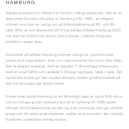
HAMBURG
Adidas populära City Series har funnits i många decennier, men en av
dess mest ikoniska silhuetter är Hamburg från 1982 - en elegant
silhuett som blev en vanlig syn på fotbollsläktarna på 80- och 90-
talet. Efter en kort återkomst 2014 tog adidas tillbaka Hamburg 2020
och den har förblivit en favorit bland fansen i märkets Originals-
kollektion sedan dess.
Ovandelen på adidas Hamburg kommer vanligtvis i plyschmocka,
precis som originalskon, även om vissa versioner har nylon eller läder.
Den är elegant avskalad, med en signatur T-tå överlägg tillsammans
med en smal hälflik och tandade 3-Stripes logotyper, båda i läder. Det
syntetiska fodret gör den mycket slitstark, medan guldfoliemärket på
den tunna tungan ger arvets charm.
Under foten stöds Hamburg av ett lättviktigt lager av mjukt EVA-skum
och en vintage gummi yttersula som är en hyllning till 1980-talets
silhuett. Ett bikakemönster sprider sig över yttersulan och ger utmärkt
grepp och ett spännande utseende, medan en pivotcirkel i den mediala
framfoten underlättar smidig rörelse.