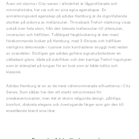
Även om skorna i City-serien i allmänhet är lågprofilerade och
minimalistiska, har var och en sina egna egenskaper. En
anmärkningsvärd egenskap på adidas Hamburg är de iögonfallande
skotten på sidorna av mellansulan. Throwback Trefoil-märkning visas
också över hela skon, från den laterala mellansulan till yttersulan,
innersulan och hälfliken. Tvåfärgad färgblockering är den mest
förekommande looken på Hamburg, med 3-Stripes och hälfliken
vanligtvis dekorerade i nyanser som kontrasterar snyggt med resten
av ovandelen. Slutligen ger adidas gyllene signaturbokstäver en
välbekant glans, både på sidofliken och den kantiga Trefoil-logotypen
som är stämplad på tungan för en look som är både tidlös och
klassisk.
Adidas Hamburg är en av de mest välrenommerade silhuetterna i City
Series. Som sådan har den ett starkt retrointresse för
sneakerentusiaster, men det är skons välgjorda design, pålitliga
komfort, diskreta elegans och övertygande färger som gör den till
enastående bland sina likar.