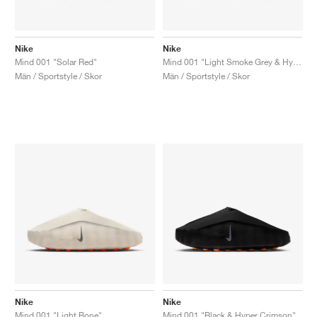
Nike
Nike
Mind 001 "Solar Red"
Mind 001 "Light Smoke Grey & Hyper Crimson"
Män / Sportstyle / Skor
Män / Sportstyle / Skor
Nike
Nike
Mind 001 "Light Bone"
Mind 001 "Black & Hyper Crimson"