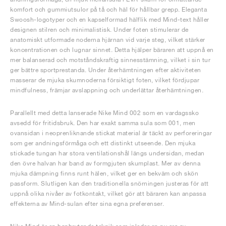
komfort och gummiutsulor på tå och häl för hållbar grepp. Eleganta
Swoosh-logotyper och en kapselformad hälflik med Mind-text håller
designen stilren och minimalistisk. Under foten stimulerar de
anatomiskt utformade noderna hjärnan vid varje steg, vilket stärker
koncentrationen och lugnar sinnet. Detta hjälper bäraren att uppnå en
mer balanserad och motståndskraftig sinnesstämning, vilket i sin tur
ger bättre sportprestanda. Under återhämtningen efter aktiviteten
masserar de mjuka skumnoderna försiktigt foten, vilket fördjupar
mindfulness, främjar avslappning och underlättar återhämtningen.
Parallellt med detta lanserade Nike Mind 002 som en vardagssko
avsedd för fritidsbruk. Den har exakt samma sula som 001, men
ovansidan i neoprenliknande stickat material är täckt av perforeringar
som ger andningsförmåga och ett distinkt utseende. Den mjuka
stickade tungan har stora ventilationshål längs undersidan, medan
den övre halvan har band av formgjuten skumplast. Mer av denna
mjuka dämpning finns runt hälen, vilket ger en bekväm och skön
passform. Slutligen kan den traditionella snörningen justeras för att
uppnå olika nivåer av fotkontakt, vilket gör att bäraren kan anpassa
effekterna av Mind-sulan efter sina egna preferenser.