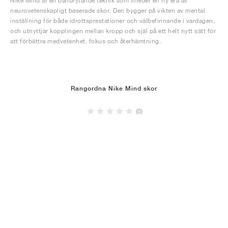
Nike Mind är en banbrytande teknik som inleder en ny era av
neurovetenskapligt baserade skor. Den bygger på vikten av mental
inställning för både idrottsprestationer och välbefinnande i vardagen,
och utnyttjar kopplingen mellan kropp och själ på ett helt nytt sätt för
att förbättra medvetenhet, fokus och återhämtning.
Rangordna Nike Mind skor
(0)