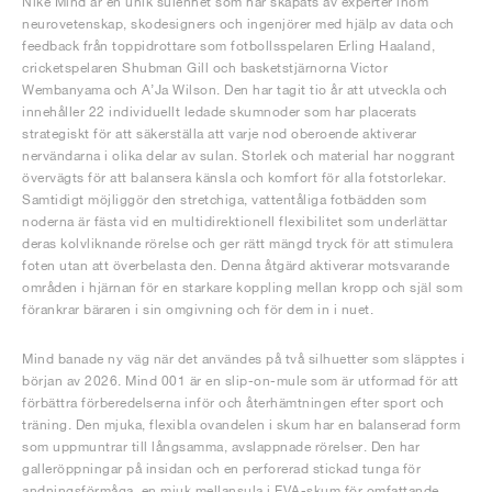
Nike Mind är en unik sulenhet som har skapats av experter inom
neurovetenskap, skodesigners och ingenjörer med hjälp av data och
feedback från toppidrottare som fotbollsspelaren Erling Haaland,
cricketspelaren Shubman Gill och basketstjärnorna Victor
Wembanyama och A’Ja Wilson. Den har tagit tio år att utveckla och
innehåller 22 individuellt ledade skumnoder som har placerats
strategiskt för att säkerställa att varje nod oberoende aktiverar
nervändarna i olika delar av sulan. Storlek och material har noggrant
övervägts för att balansera känsla och komfort för alla fotstorlekar.
Samtidigt möjliggör den stretchiga, vattentåliga fotbädden som
noderna är fästa vid en multidirektionell flexibilitet som underlättar
deras kolvliknande rörelse och ger rätt mängd tryck för att stimulera
foten utan att överbelasta den. Denna åtgärd aktiverar motsvarande
områden i hjärnan för en starkare koppling mellan kropp och själ som
förankrar bäraren i sin omgivning och för dem in i nuet.
Mind banade ny väg när det användes på två silhuetter som släpptes i
början av 2026. Mind 001 är en slip-on-mule som är utformad för att
förbättra förberedelserna inför och återhämtningen efter sport och
träning. Den mjuka, flexibla ovandelen i skum har en balanserad form
som uppmuntrar till långsamma, avslappnade rörelser. Den har
galleröppningar på insidan och en perforerad stickad tunga för
andningsförmåga, en mjuk mellansula i EVA-skum för omfattande