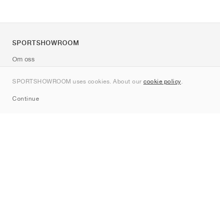
SPORTSHOWROOM
Om oss
Kontakt
SPORTSHOWROOM uses cookies. About our
cookie policy
.
Sitemap
Continue
Märken
Nike
Jordan
adidas
New Balance
ASICS
PUMA
Converse