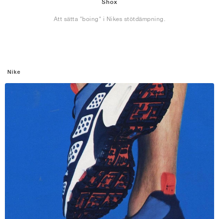
Shox
Att sätta "boing" i Nikes stötdämpning.
Nike