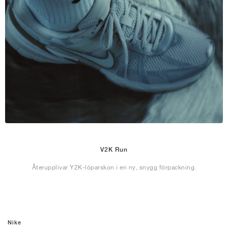
V2K Run
Återupplivar Y2K-löparskon i en ny, snygg förpackning.
Nike