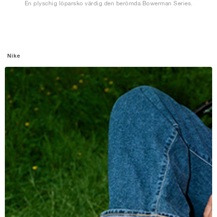
En plyschig löparsko värdig den berömda Bowerman Series.
Nike