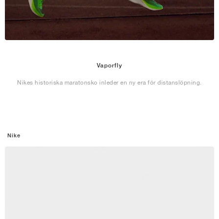
Vaporfly
Nikes historiska maratonsko inleder en ny era för distanslöpning.
Nike