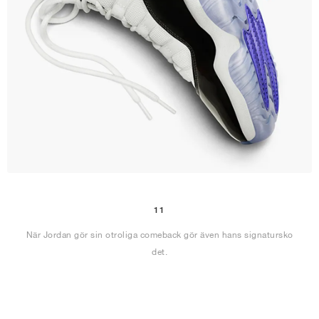
11
När Jordan gör sin otroliga comeback gör även hans signatursko
det.