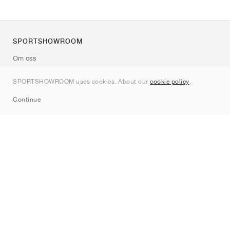
SPORTSHOWROOM
Om oss
Kontakt
SPORTSHOWROOM uses cookies. About our
cookie policy
.
Sitemap
Continue
Märken
Nike
Jordan
adidas
New Balance
ASICS
PUMA
Converse