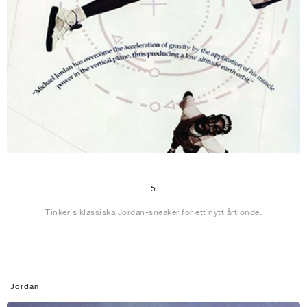
5
Tinker's klassiska Jordan-sneaker för ett nytt årtionde.
Jordan