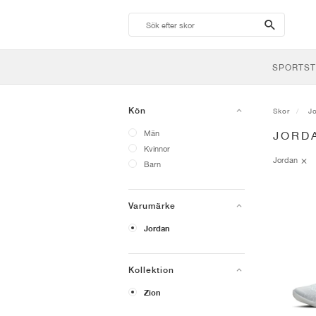
search-
btn
SPORTST
Kön
Skor
J
Män
JORD
Kvinnor
Jordan
Barn
Varumärke
Jordan
Kollektion
Zion