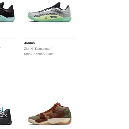
Jordan
"
Zion 4 "Damascus"
Män / Basket / Skor