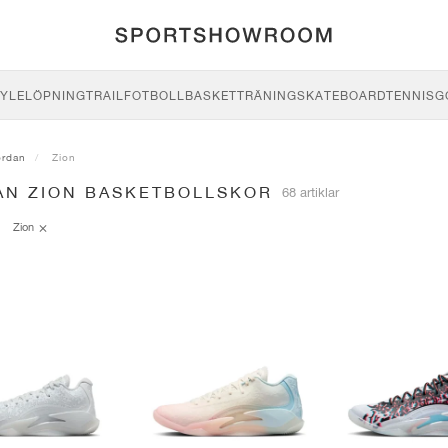
YLE
LÖPNING
TRAIL
FOTBOLL
BASKET
TRÄNING
SKATEBOARD
TENNIS
G
ordan
Zion
AN ZION BASKETBOLLSKOR
68 artiklar
Zion