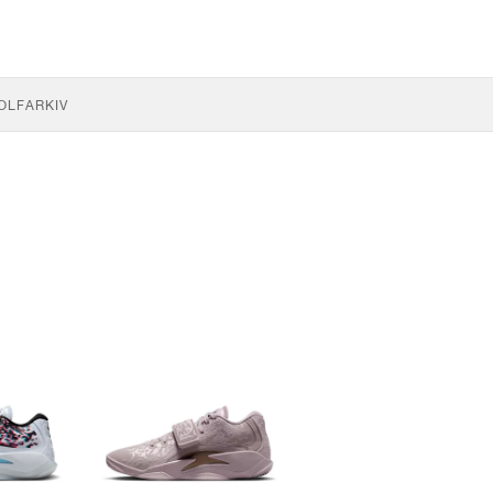
OLF
ARKIV