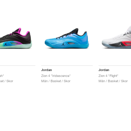
Jordan
Jordan
ah"
Zion 4 "Iridescence"
Zion 4 "Flight"
et / Skor
Män / Basket / Skor
Män / Basket / Skor