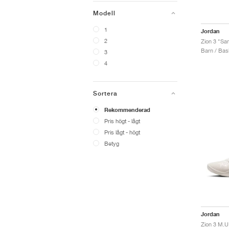
Modell
1
Jordan
2
Zion 3 "Sa
Barn / Bas
3
4
Sortera
Rekommenderad
Pris högt - lågt
Pris lågt - högt
Betyg
Jordan
Zion 3 M.U