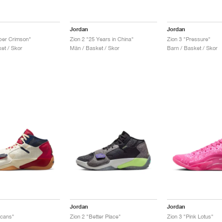
Jordan
Jordan
per Crimson"
Zion 2 "25 Years in China"
Zion 3 "Pressure"
et / Skor
Män / Basket / Skor
Barn / Basket / Skor
Jordan
Jordan
icans"
Zion 2 "Better Place"
Zion 3 "Pink Lotus"