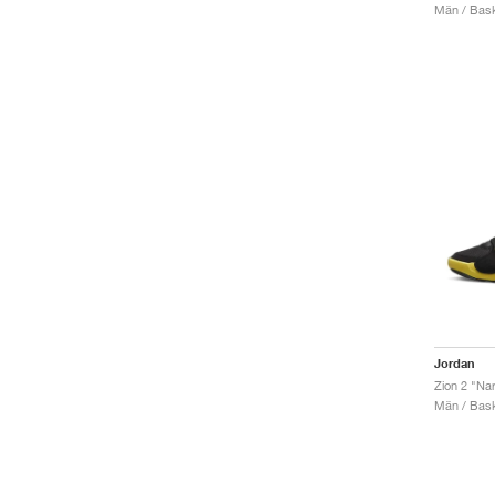
Män / Bask
Jordan
Zion 2 "Na
Män / Bask