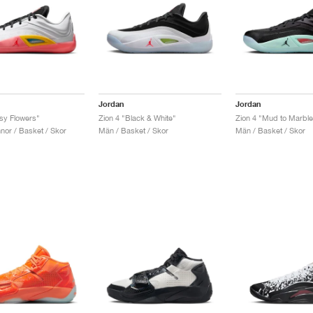
Jordan
Jordan
isy Flowers"
Zion 4 "Black & White"
Zion 4 "Mud to Marble
nor / Basket / Skor
Män / Basket / Skor
Män / Basket / Skor