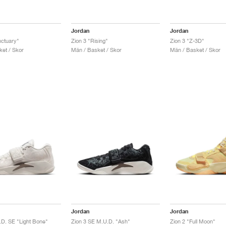
Jordan
Jordan
nctuary"
Zion 3 "Rising"
Zion 3 "Z-3D"
ket / Skor
Män / Basket / Skor
Män / Basket / Skor
Jordan
Jordan
.D. SE "Light Bone"
Zion 3 SE M.U.D. "Ash"
Zion 2 "Full Moon"