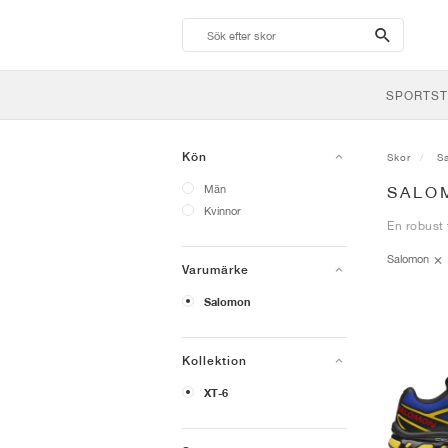
search-
btn
SPORTST
Kön
Skor
S
Män
SALO
Kvinnor
En robust 
Salomon
Varumärke
Salomon
Kollektion
XT-6