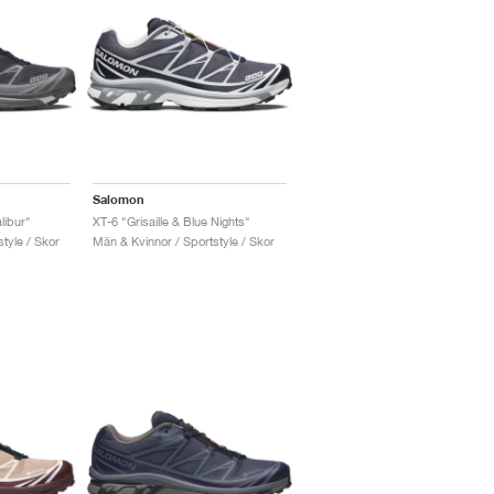
Salomon
libur"
XT-6 "Grisaille & Blue Nights"
tyle / Skor
Män & Kvinnor / Sportstyle / Skor