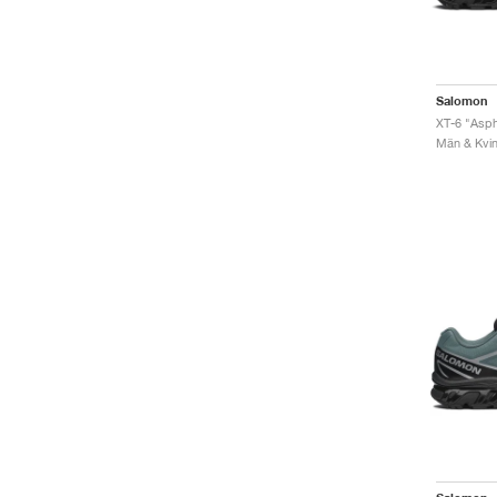
Salomon
XT-6 "Asph
Män & Kvinn