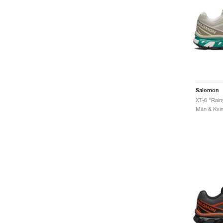
Salomon
XT-6 "Rain
Män & Kvinn