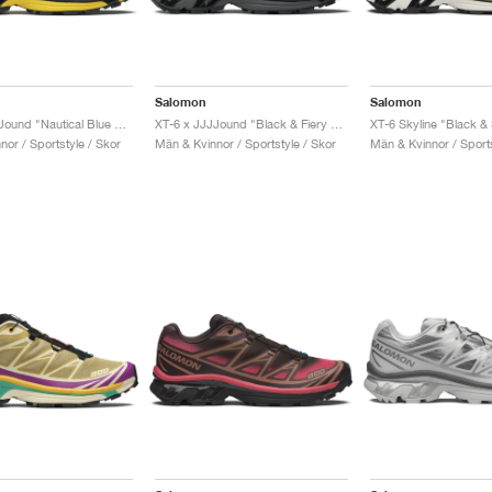
Salomon
Salomon
XT-6 x JJJJound "Nautical Blue & Lemon"
XT-6 x JJJJound "Black & Fiery Red"
or / Sportstyle / Skor
Män & Kvinnor / Sportstyle / Skor
Män & Kvinnor / Sports