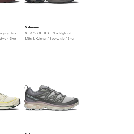
Salomon
XT-6 GORE-TEX "Mahogany Rose & Tawny Port"
XT-6 GORE-TEX "Blue Nights & Astral Aura"
tyle / Skor
Män & Kvinnor / Sportstyle / Skor