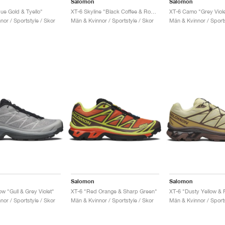
Salomon
Salomon
ue Gold & Tyello"
XT-6 Skyline "Black Coffee & Rouge Red"
or / Sportstyle / Skor
Män & Kvinnor / Sportstyle / Skor
Män & Kvinnor / Sports
Salomon
Salomon
w "Gull & Grey Violet"
XT-6 "Red Orange & Sharp Green"
or / Sportstyle / Skor
Män & Kvinnor / Sportstyle / Skor
Män & Kvinnor / Sports