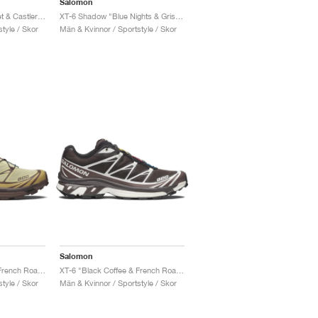
Salomon
XT-6 Camo "Grey Violet & Castlerock "
XT-6 Shadow "Blue Nights & Grisaille"
tyle / Skor
Män & Kvinnor / Sportstyle / Skor
Salomon
XT-6 "Dusty Yellow & French Roast"
XT-6 "Black Coffee & French Roast"
tyle / Skor
Män & Kvinnor / Sportstyle / Skor