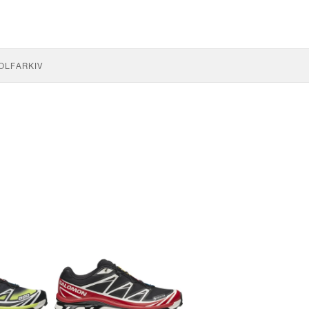
OLF
ARKIV