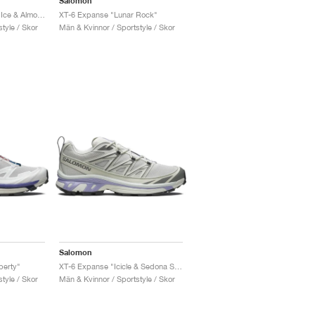
Salomon
XT-6 Expanse "Vanilla Ice & Almond Milk"
XT-6 Expanse "Lunar Rock"
tyle / Skor
Män & Kvinnor / Sportstyle / Skor
Salomon
berty"
XT-6 Expanse "Icicle & Sedona Sage"
tyle / Skor
Män & Kvinnor / Sportstyle / Skor