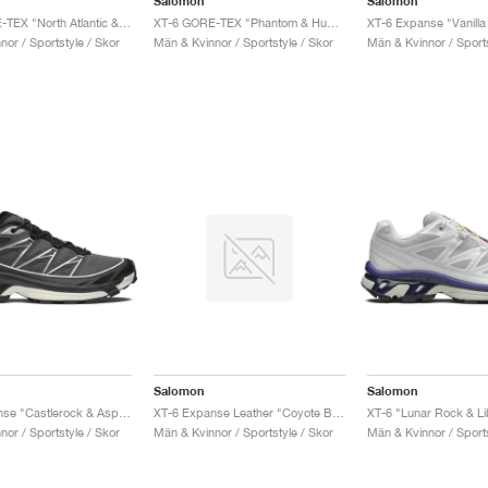
Salomon
Salomon
XT-6 GORE-TEX "North Atlantic & Black"
XT-6 GORE-TEX "Phantom & Hushed Violet"
or / Sportstyle / Skor
Män & Kvinnor / Sportstyle / Skor
Män & Kvinnor / Sports
Salomon
Salomon
XT-6 Expanse "Castlerock & Asphalt"
XT-6 Expanse Leather "Coyote Brown"
XT-6 "Lunar Rock & Li
or / Sportstyle / Skor
Män & Kvinnor / Sportstyle / Skor
Män & Kvinnor / Sports