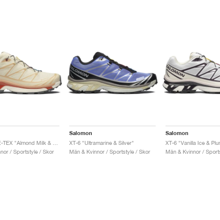
Salomon
Salomon
XT-6 GORE-TEX "Almond Milk & Soft Clay"
XT-6 "Ultramarine & Silver"
XT-6 "Vanilla Ice & Pl
or / Sportstyle / Skor
Män & Kvinnor / Sportstyle / Skor
Män & Kvinnor / Sports