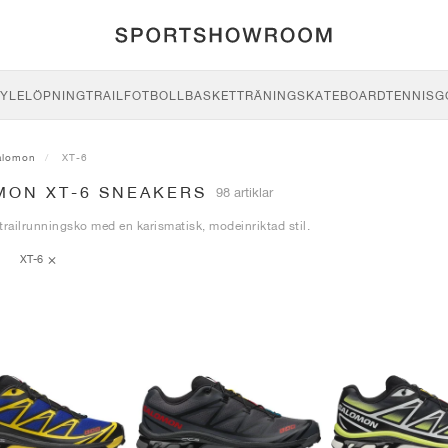
YLE
LÖPNING
TRAIL
FOTBOLL
BASKET
TRÄNING
SKATEBOARD
TENNIS
G
alomon
XT-6
MON XT-6 SNEAKERS
98 artiklar
trailrunningsko med en karismatisk, modeinriktad stil.
XT-6