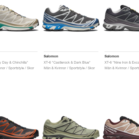
Salomon
Salomon
y Day & Chinchilla"
XT-6 "Castlerock & Dark Blue"
XT-6 "Nine Iron & Exca
or / Sportstyle / Skor
Män & Kvinnor / Sportstyle / Skor
Män & Kvinnor / Sports