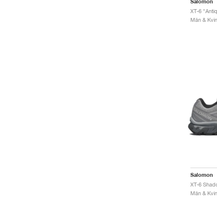
Salomon
XT-6 "Antiq
Män & Kvinn
Salomon
XT-6 Shado
Män & Kvinn