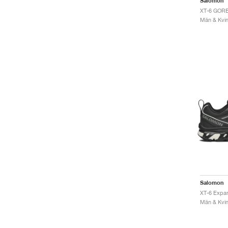
Salomon
Män & Kvinn
Salomon
Män & Kvinn