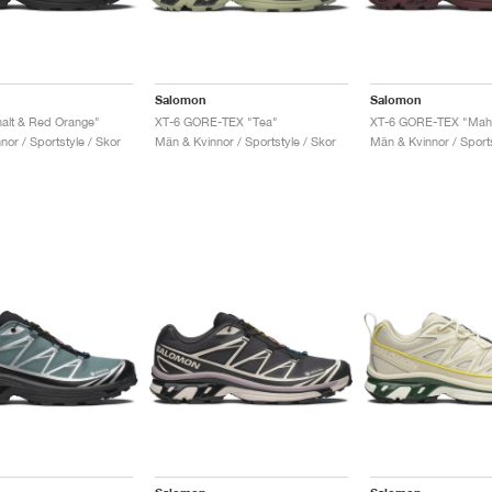
Salomon
Salomon
alt & Red Orange"
XT-6 GORE-TEX "Tea"
or / Sportstyle / Skor
Män & Kvinnor / Sportstyle / Skor
Män & Kvinnor / Sports