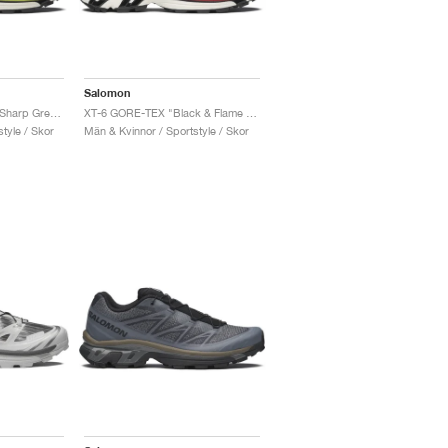
Salomon
XT-6 Skyline "Black & Sharp Green"
XT-6 GORE-TEX "Black & Flame Scarlet"
tyle / Skor
Män & Kvinnor / Sportstyle / Skor