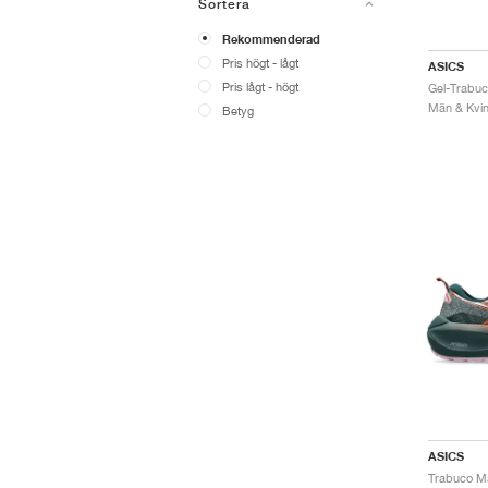
Sortera
Rekommenderad
Pris högt - lågt
ASICS
Pris lågt - högt
Män & Kvinn
Betyg
ASICS