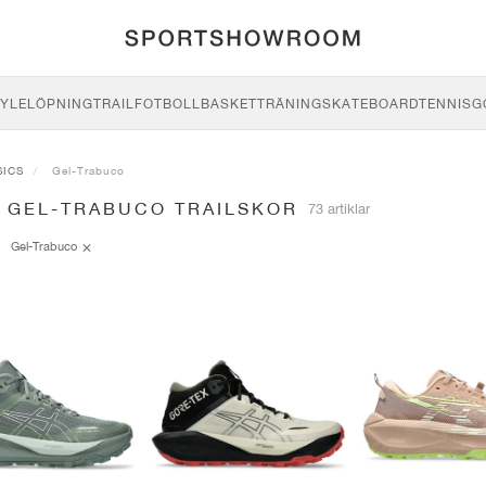
YLE
LÖPNING
TRAIL
FOTBOLL
BASKET
TRÄNING
SKATEBOARD
TENNIS
G
SICS
Gel-Trabuco
S GEL-TRABUCO TRAILSKOR
73 artiklar
Gel-Trabuco