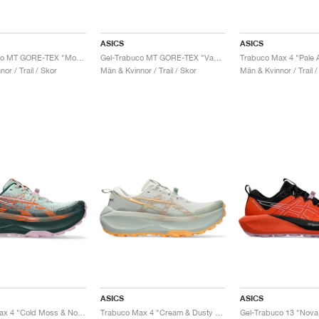
ASICS
ASICS
Gel-Trabuco MT GORE-TEX "Monument Blue & Vanilla"
Gel-Trabuco MT GORE-TEX "Vanilla & Mantle Green"
or / Trail / Skor
Män & Kvinnor / Trail / Skor
Män & Kvinnor / Trail /
ASICS
ASICS
Trabuco Max 4 "Cold Moss & Nova Orange"
Trabuco Max 4 "Cream & Dusty Steppe"