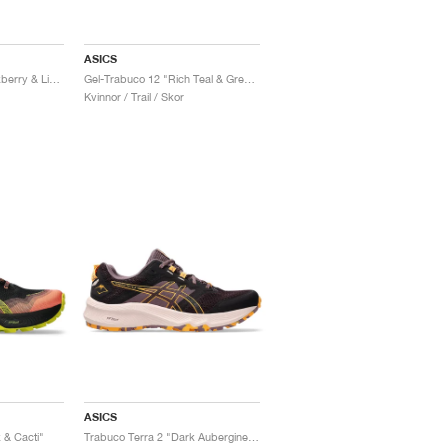
ASICS
Gel-Trabuco 12 "Blackberry & Light Blue"
Gel-Trabuco 12 "Rich Teal & Green"
Kvinnor / Trail / Skor
ASICS
 & Cacti"
Trabuco Terra 2 "Dark Aubergine & Stadium Orange"