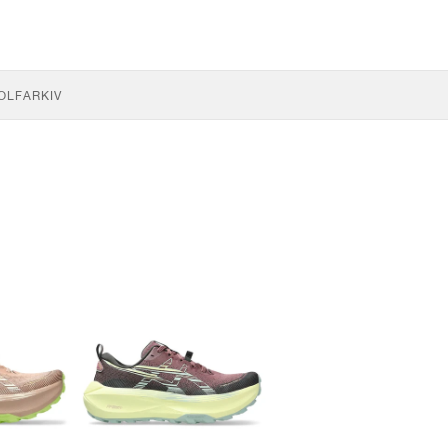
OLF
ARKIV