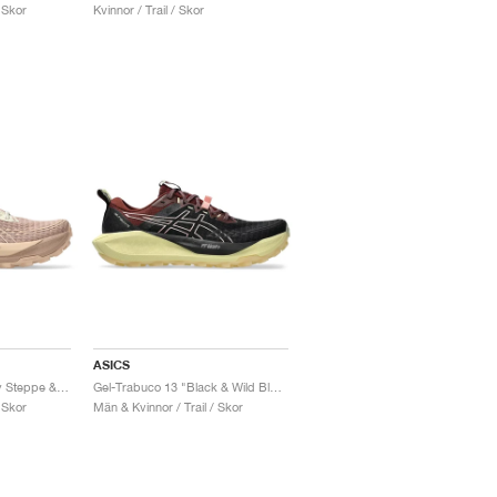
 Skor
Kvinnor / Trail / Skor
ASICS
Gel-Trabuco 13 "Dusty Steppe & Rainstorm Grey"
Gel-Trabuco 13 "Black & Wild Blossom"
 Skor
Män & Kvinnor / Trail / Skor