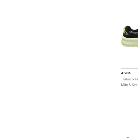
ASICS
Män & Kvinn