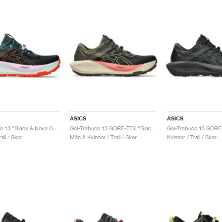
ASICS
ASICS
Gel-Trabuco 13 "Black & Nova Orange"
Gel-Trabuco 13 GORE-TEX "Black & Lemongrass"
ail / Skor
Män & Kvinnor / Trail / Skor
Kvinnor / Trail / Skor