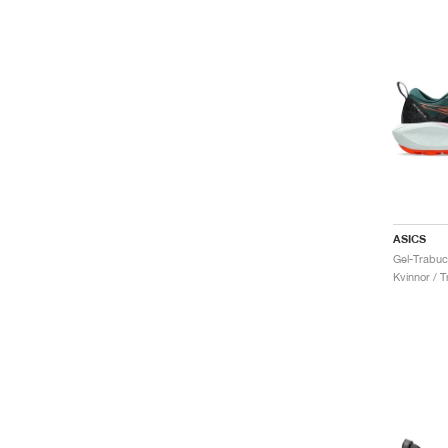
ASICS
Kvinnor / Tr