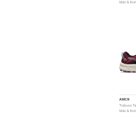
Män & Kvinn
ASICS
Män & Kvinn