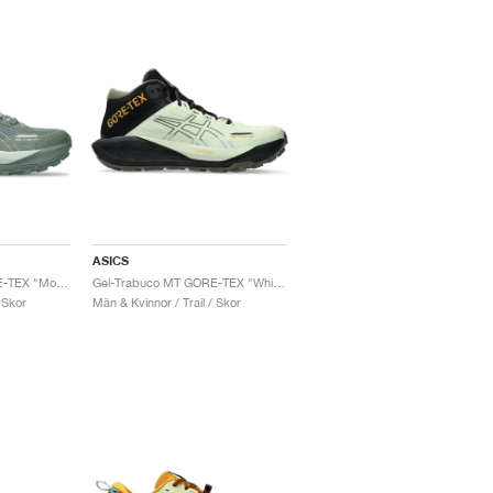
ASICS
Gel-Trabuco MT GORE-TEX "Monument Blue & Vanilla"
Gel-Trabuco MT GORE-TEX "Whisper Green & Mantle Green"
 Skor
Män & Kvinnor / Trail / Skor