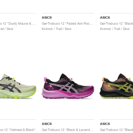
ASICS
ASICS
Gel-Trabuco 12 "Dusty Mauve & Dark Aubergine"
Gel-Trabuco 12 "Faded Ash Rock & Sun Coral"
ail / Skor
Kvinnor / Trail / Skor
Kvinnor / Trail / Skor
ASICS
ASICS
o 12 "Oatmeal & Black"
Gel-Trabuco 12 "Black & Lavender Glow"
Gel-Trabuco 12 "Black