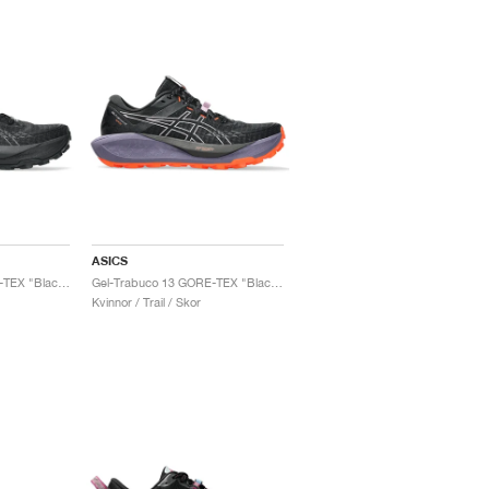
ASICS
Gel-Trabuco 13 GORE-TEX "Black & Graphite Grey"
Gel-Trabuco 13 GORE-TEX "Black & Light Ube"
Kvinnor / Trail / Skor