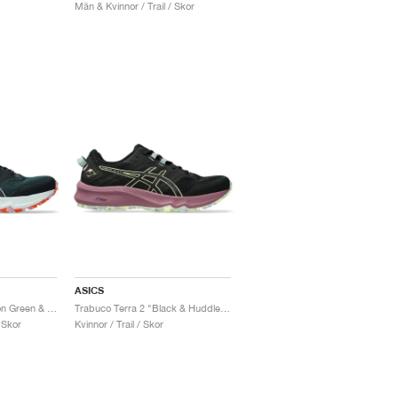
Män & Kvinnor / Trail / Skor
ASICS
Trabuco Terra 2 "Saxon Green & Light Ube"
Trabuco Terra 2 "Black & Huddle Yellow"
 Skor
Kvinnor / Trail / Skor