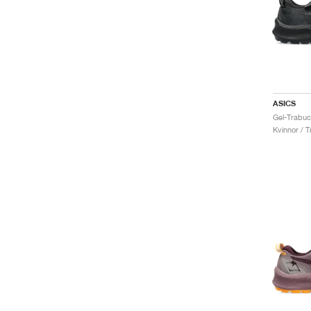
ASICS
Kvinnor / Tr