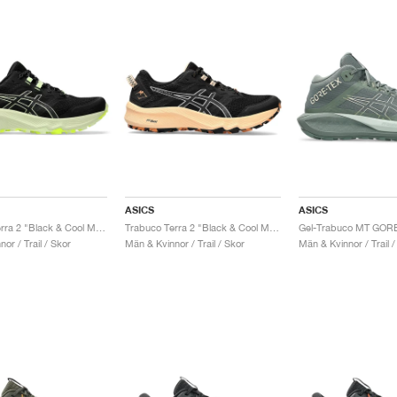
ASICS
ASICS
Trabuco Terra 2 "Black & Cool Matcha"
Trabuco Terra 2 "Black & Cool Matcha"
or / Trail / Skor
Män & Kvinnor / Trail / Skor
Män & Kvinnor / Trail /