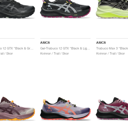
ASICS
ASICS
Gel-Trabuco 12 GTX "Black & Graphite Grey"
Gel-Trabuco 12 GTX "Black & Light Blue"
Trabuco Max 3 "Black
ail / Skor
Kvinnor / Trail / Skor
Kvinnor / Trail / Skor