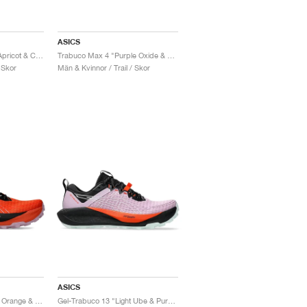
ASICS
Trabuco Max 4 "Pale Apricot & Cream"
Trabuco Max 4 "Purple Oxide & Cold Moss"
 Skor
Män & Kvinnor / Trail / Skor
ASICS
Gel-Trabuco 13 "Nova Orange & Light Ube"
Gel-Trabuco 13 "Light Ube & Pure Aqua"