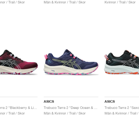
or / Trail / Skor
Män & Kvinnor / Trail / Skor
Kvinnor / Trail / Skor
ASICS
ASICS
Trabuco Terra 2 "Blackberry & Light Blue"
Trabuco Terra 2 "Deep Ocean & Lime Green"
or / Trail / Skor
Män & Kvinnor / Trail / Skor
Män & Kvinnor / Trail /