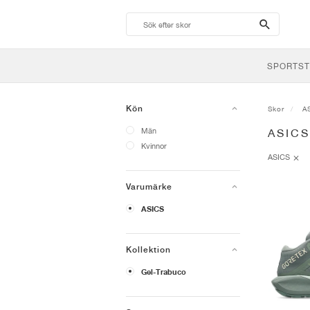
search-
btn
SPORTST
Kön
Skor
A
Män
ASIC
Kvinnor
ASICS
Varumärke
ASICS
Kollektion
Gel-Trabuco