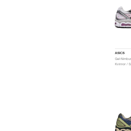
ASICS
Gel-Nimbus
Kvinnor / S