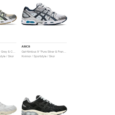
ASICS
Gel-Nimbus 9 "Feather Grey & Carrier Grey"
Gel-Nimbus 9 "Pure Silver & French Blue"
tyle / Skor
Kvinnor / Sportstyle / Skor