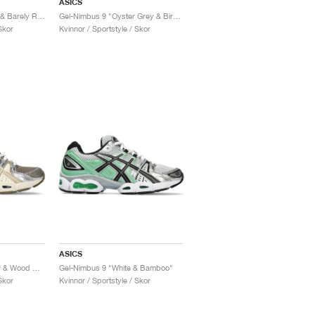
ASICS
Gel-Nimbus 9 "Cream & Barely Rose"
Gel-Nimbus 9 "Oyster Grey & Birch"
Skor
Kvinnor / Sportstyle / Skor
ASICS
Gel-Nimbus 9 "Pepper & Wood Crepe"
Gel-Nimbus 9 "White & Bamboo"
Skor
Kvinnor / Sportstyle / Skor