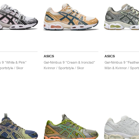
ASICS
ASICS
 9 "White & Pink"
Gel-Nimbus 9 "Cream & Ironclad"
portstyle / Skor
Kvinnor / Sportstyle / Skor
Män & Kvinnor / Sports