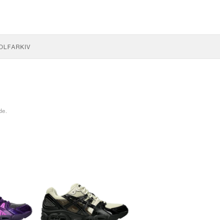
OLF
ARKIV
de.