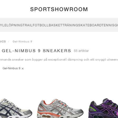
YLE
LÖPNING
TRAIL
FOTBOLL
BASKET
TRÄNING
SKATEBOARD
TENNIS
G
SICS
Gel-Nimbus 9
S GEL-NIMBUS 9 SNEAKERS
55 artiklar
mmande sneaker som bygger på exceptionell dämpning och ett snyggt utseen
Gel-Nimbus 9