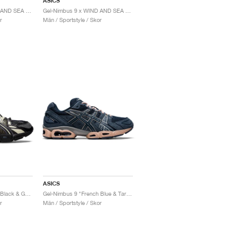
ASICS
Gel-Nimbus 9 x WIND AND SEA "Cream & Blue"
Gel-Nimbus 9 x WIND AND SEA "White & Pure Silver"
r
Män / Sportstyle / Skor
ASICS
UB3-S Gel-Nimbus 9 "Black & Gunmetal"
Gel-Nimbus 9 "French Blue & Tarmac"
r
Män / Sportstyle / Skor