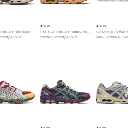
ASICS
ASICS
-Nimbus 9 "Stonewash"
UB3-S Gel-Nimbus 9 "Abbey Stone"
Gel-Nimbus 9 x ENNO
portstyle / Skor
Kvinnor / Sportstyle / Skor
Män / Sportstyle / Sko