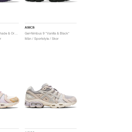
ASICS
Gel-Nimbus 9 "Night Shade & Orchid"
Gel-Nimbus 9 "Vanilla & Black"
r
Män / Sportstyle / Skor