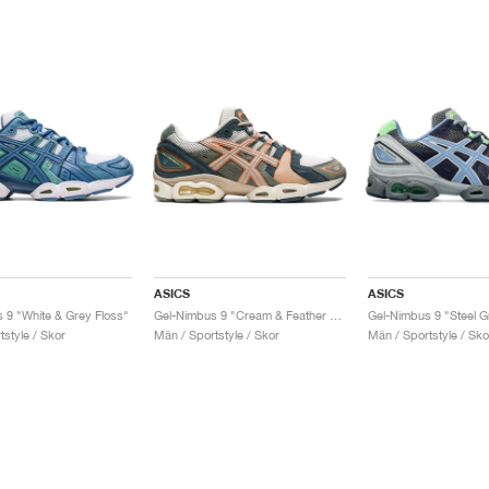
ASICS
ASICS
 9 "White & Grey Floss"
Gel-Nimbus 9 "Cream & Feather Grey"
style / Skor
Män / Sportstyle / Skor
Män / Sportstyle / Sko