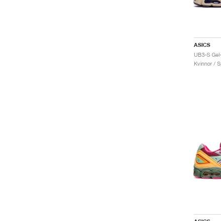
ASICS
UB3-S Gel
Kvinnor / S