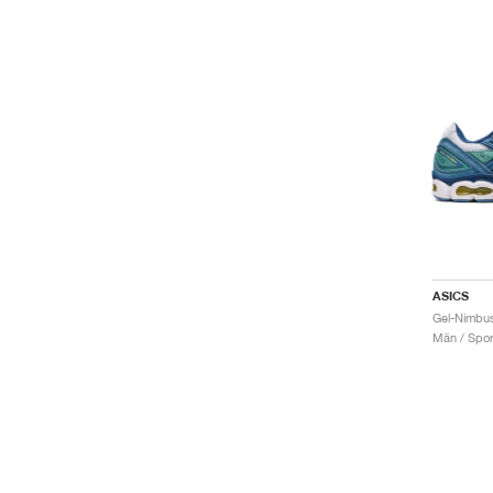
ASICS
Gel-Nimbus
Män / Sport