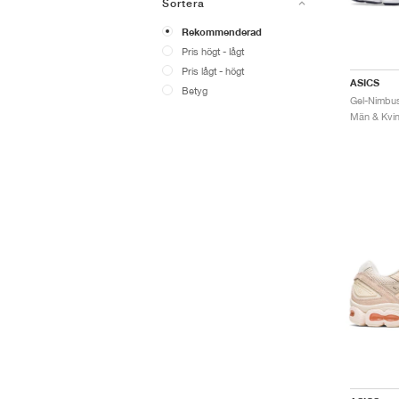
Sortera
Rekommenderad
Pris högt - lågt
Pris lågt - högt
ASICS
Betyg
Män & Kvinn