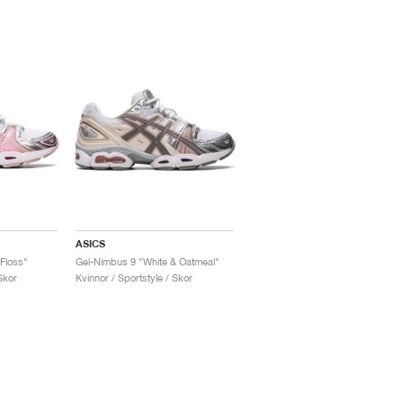
ASICS
Floss"
Gel-Nimbus 9 "White & Oatmeal"
Skor
Kvinnor / Sportstyle / Skor