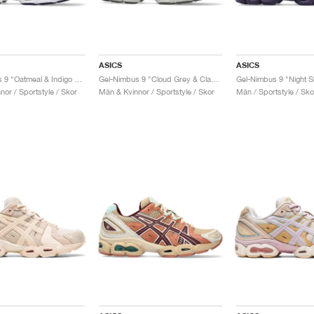
ASICS
ASICS
Gel-Nimbus 9 "Oatmeal & Indigo Fog"
Gel-Nimbus 9 "Cloud Grey & Clay Grey"
or / Sportstyle / Skor
Män & Kvinnor / Sportstyle / Skor
Män / Sportstyle / Sko