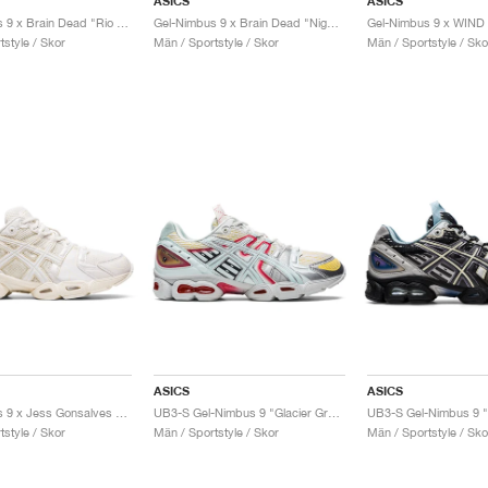
ASICS
ASICS
Gel-Nimbus 9 x Brain Dead "Rio Red & Apricot"
Gel-Nimbus 9 x Brain Dead "Nightshade"
style / Skor
Män / Sportstyle / Skor
Män / Sportstyle / Sko
ASICS
ASICS
Gel-Nimbus 9 x Jess Gonsalves "Cream & White"
UB3-S Gel-Nimbus 9 "Glacier Grey & Soothing Sea"
style / Skor
Män / Sportstyle / Skor
Män / Sportstyle / Sko