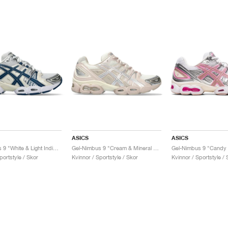
ASICS
ASICS
Gel-Nimbus 9 "White & Light Indigo"
Gel-Nimbus 9 "Cream & Mineral Beige"
Gel-Nimbus 9 "Candy 
portstyle / Skor
Kvinnor / Sportstyle / Skor
Kvinnor / Sportstyle / 