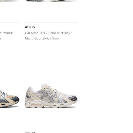
ASICS
Y "White"
Gel-Nimbus 9 x ENNOY "Black"
r
Män / Sportstyle / Skor