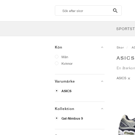
search-
btn
SPORTST
Kön
Skor
A
Män
ASIC
Kvinnor
En återko
ASICS
Varumärke
ASICS
Kollektion
Gel-Nimbus 9