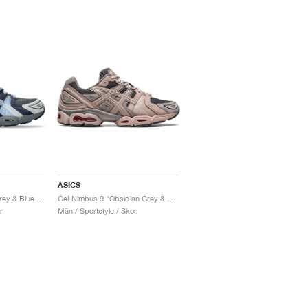
ASICS
Gel-Nimbus 9 "Steel Grey & Blue Harmony"
Gel-Nimbus 9 "Obsidian Grey & Moonrock"
r
Män / Sportstyle / Skor