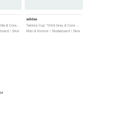
adidas
Tekkira Cup "Cloud White & Core Black"
Tekkira Cup "Orbit Grey & Core Black"
board / Skor
Män & Kvinnor / Skateboard / Skor
or