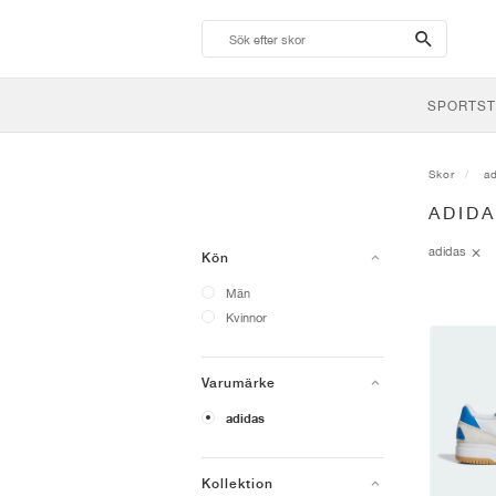
search-
btn
SPORTST
Skor
a
ADID
adidas
Kön
Män
Kvinnor
Varumärke
adidas
Kollektion