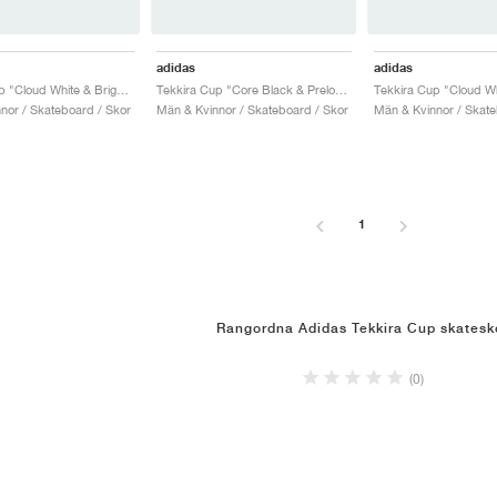
adidas
adidas
Tekkira Cup "Cloud White & Bright Blue"
Tekkira Cup "Core Black & Preloved Teal"
nor / Skateboard / Skor
Män & Kvinnor / Skateboard / Skor
Män & Kvinnor / Skate
1
Rangordna Adidas Tekkira Cup skatesk
(0)