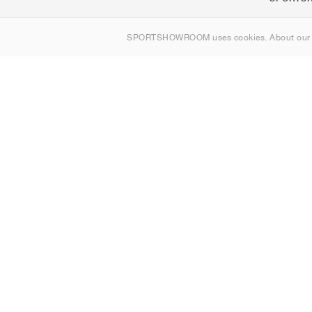
Om oss
SPORTSHOWROOM uses cookies. About ou
Kontakt
Sitemap
Sverige