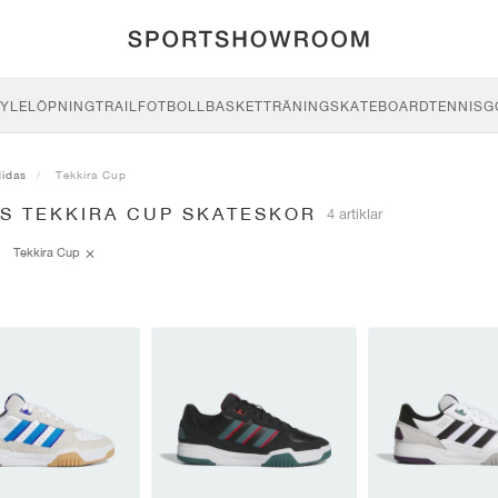
YLE
LÖPNING
TRAIL
FOTBOLL
BASKET
TRÄNING
SKATEBOARD
TENNIS
G
didas
Tekkira Cup
AS TEKKIRA CUP SKATESKOR
4 artiklar
Tekkira Cup