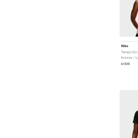
Nike
Tempo Dri-
Kvinnor / L
kr349