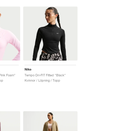
Nike
"Pink Foam"
Tempo Dri-FIT Fitted "Black"
opp
Kvinnor / Löpning / Topp