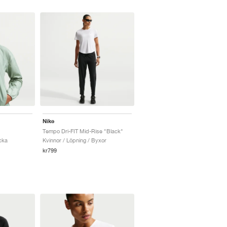
Nike
Tempo Dri-FIT Mid-Rise "Black"
cka
Kvinnor / Löpning / Byxor
kr799