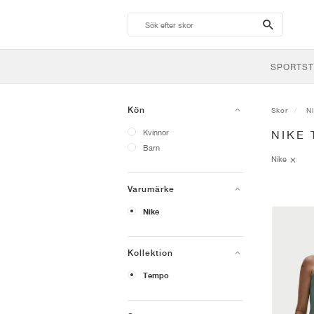
search-
btn
SPORTST
Kön
Skor
N
Kvinnor
NIKE
Barn
Nike
Varumärke
Nike
Kollektion
Tempo