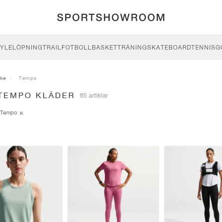
YLE
LÖPNING
TRAIL
FOTBOLL
BASKET
TRÄNING
SKATEBOARD
TENNIS
G
ike
Tempo
 TEMPO KLÄDER
85 artiklar
Tempo