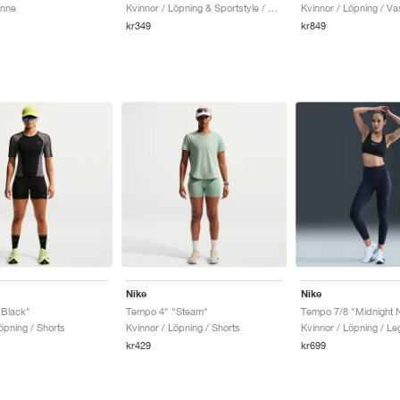
inne
Kvinnor / Löpning & Sportstyle / Linne
Kvinnor / Löpning / Va
kr349
kr849
Nike
Nike
"Black"
Tempo 4" "Steam"
Tempo 7/8 "Midnight 
öpning / Shorts
Kvinnor / Löpning / Shorts
Kvinnor / Löpning / Le
kr429
kr699