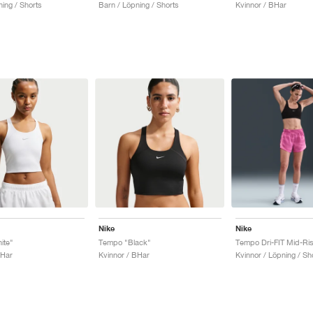
ing / Shorts
Barn / Löpning / Shorts
Kvinnor / BHar
Nike
Nike
ite"
Tempo "Black"
BHar
Kvinnor / BHar
Kvinnor / Löpning / Sh