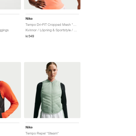
Nike
Tempo Dri-FIT Cropped Mesh "Orange Pulse"
ggings
Kvinnor / Löpning & Sportstyle / Linne
kr349
Nike
Tempo Repel "Steam"