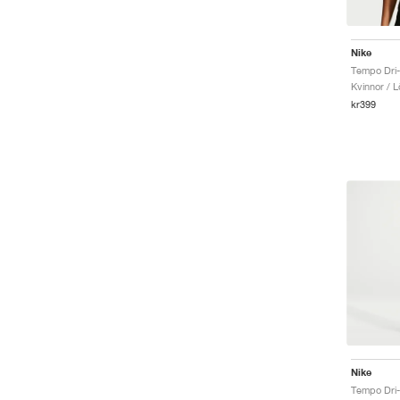
Nike
Tempo Dri-
Kvinnor / L
kr399
Nike