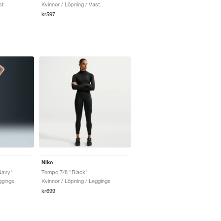
st
Kvinnor / Löpning / Vast
kr597
Nike
Navy"
Tempo 7/8 "Black"
ggings
Kvinnor / Löpning / Leggings
kr699