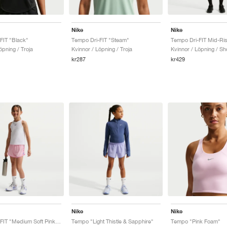
Nike
Nike
FIT "Black"
Tempo Dri-FIT "Steam"
öpning / Troja
Kvinnor / Löpning / Troja
Kvinnor / Löpning / Sh
kr287
kr429
Nike
Nike
Tempo Dri-FIT "Medium Soft Pink & Playful Pink"
Tempo "Light Thistle & Sapphire"
Tempo "Pink Foam"