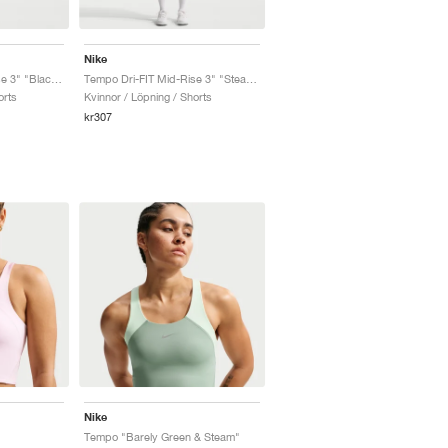
Nike
Tempo Dri-FIT Mid-Rise 3" "Black & White"
Tempo Dri-FIT Mid-Rise 3" "Steam & Barely Green"
orts
Kvinnor / Löpning / Shorts
kr307
Nike
Tempo "Barely Green & Steam"