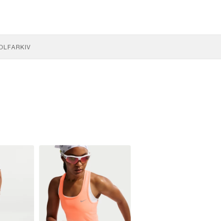
OLF
ARKIV