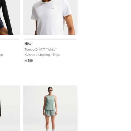
Nike
Tempo Dri-FIT "White"
opp
Kvinnor / Löpning / Troja
kr399