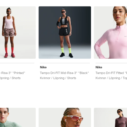
Nike
Nike
Rise 3" "Printed"
Tempo Dri-FIT Mid-Rise 3" "Black"
Tempo Dri-FIT Fitted 
öpning / Shorts
Kvinnor / Löpning / Shorts
Kvinnor / Löpning / T