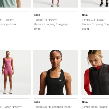
Nike
Nike
FIT "Steam"
Tempo 7/8 "Peony"
Tempo 7/8 "Black"
öpning / Linne
Kvinnor / Löpning / Leggings
Kvinnor / Löpning / Le
kr699
kr699
Nike
Nike
-FIT Mesh "Peony"
Tempo Dri-FIT Cropped Mesh "Game Royal"
Tempo Repel "Black"