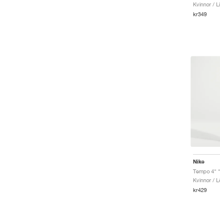
Kvinnor / L
kr349
Nike
Tempo 4" 
Kvinnor / L
kr429