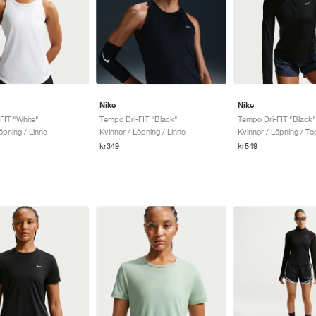
Nike
Nike
FIT "White"
Tempo Dri-FIT "Black"
Tempo Dri-FIT "Black"
öpning / Linne
Kvinnor / Löpning / Linne
Kvinnor / Löpning / T
kr349
kr549