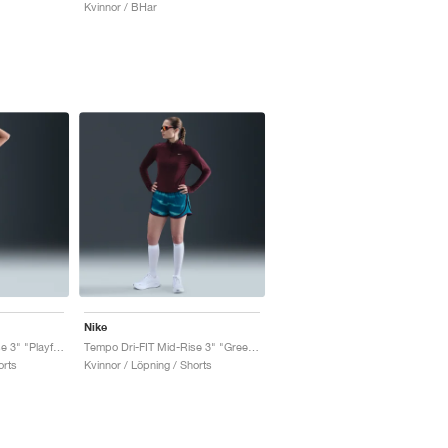
Kvinnor / BHar
Nike
Tempo Dri-FIT Mid-Rise 3" "Playful Pink & Fire Pink"
Tempo Dri-FIT Mid-Rise 3" "Green Abyss & Bleached Turquoise"
orts
Kvinnor / Löpning / Shorts