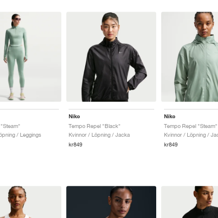
Nike
Nike
 "Steam"
Tempo Repel "Black"
Tempo Repel "Steam"
öpning / Leggings
Kvinnor / Löpning / Jacka
Kvinnor / Löpning / Ja
kr849
kr849