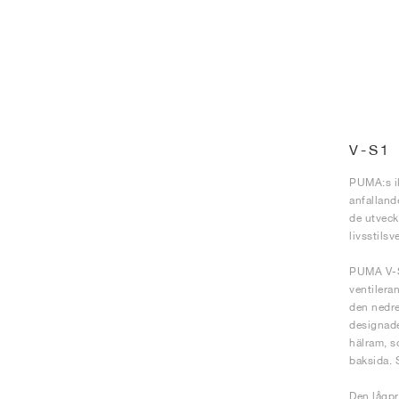
V-S1
PUMA:s ik
anfalland
de utveck
livsstils
PUMA V-S1
ventilera
den nedre
designade
hälram, s
baksida. 
Den lågpr