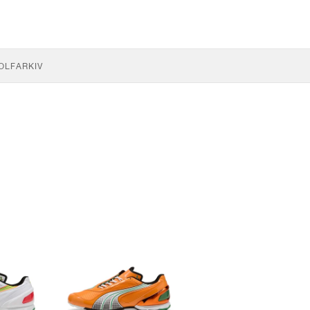
OLF
ARKIV