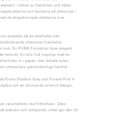
lement i mitten av framfoten och hälen
Greppkuddarna runt kanterna på yttersulan i
s med de droppformade dobbarna över
 som anspelar på de rebelliska men
dubbliknande yttersulan framkallar
de look. En PUMA Formstrip löper elegant
nde texturer. En stor Cat-logotyp med en
llanfoten in i gapet i den delade sulan,
kom yttersulans genomskinliga framfot.
h de första Shadow Grey och Poised Pink V-
 utgåva och en skimrande silvervit design,
er varumärkets rika fotbollsarv. Dess
de bekväm och stödjande, vilket gör den till