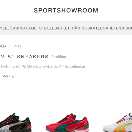
YLE
LÖPNING
TRAIL
FOTBOLL
BASKET
TRÄNING
SKATEBOARD
TENNIS
G
UMA
V-S1
 V-S1 SNEAKERS
9 artiklar
 hyllning till PUMA:s banbrytande V1-fotbollsskor.
V-S1