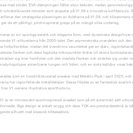
ssa med stödet. EVA-dämpningen håller skon bekväm, medan genomskinliga e
ett rutnätsliknande mönster som anspelar på V1.06:s innovativa kolfibersula. 
erliknar den strategiska placeringen av dubbarna på V1.08, och tillsamman
 ger de ett pålitligt, pitchinspirerat grepp på en mängd olika underlag.
nieras av sin sportiga estetik och eleganta form, med dynamiska designlinjer
rande V1-silhuetterna från 2000-talet. Den asymmetriska ovandelen och den 
ka fotbollsvibbar, medan det överdrivna varumärket ger en djärv, iögonfallan
laterala flanken och dess haptiska mikropunkter bidrar till skons kontrastera
 sträcker sig över framfoten och den mediala flanken och sträcker sig under me
iatyrlogotyper accentuerar tungan och hälen, och en sista kattdjur visas ba
erades som en livsstilsfokuserad sneaker med Metallic Pack i april 2025, oc
erna har iögonfallande metalldetaljer. Dessa följdes av en fantastisk svartvit
irar V1-seriens illustrativa sporthistoria.
 är en minnesvärd sportinspirerad sneaker som på ett autentiskt sätt uttryck
eformade, låga design är enkelt snygg och dess Y2K-era prestandateknik är bå
gande silhuett med klassisk tillbakablick.