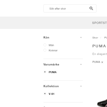
search-
btn
SPORTST
Kön
Skor
P
Män
PUMA
Kvinnor
En elegant
PUMA
Varumärke
PUMA
Kollektion
V-S1