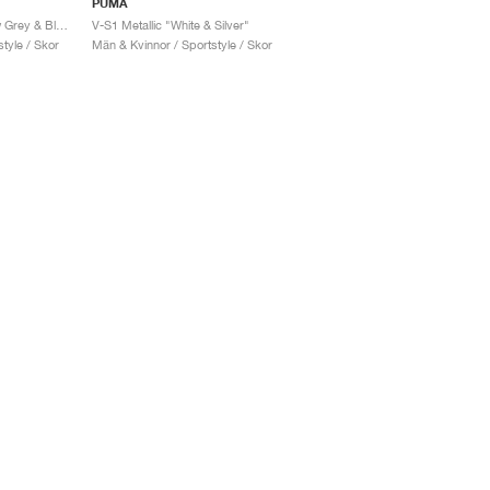
PUMA
V-S1 Metallic "Shadow Grey & Black"
V-S1 Metallic "White & Silver"
tyle / Skor
Män & Kvinnor / Sportstyle / Skor