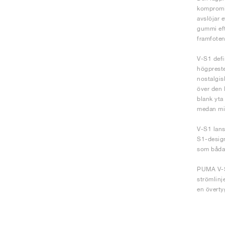
kompromi
avslöjar 
gummi eft
framfoten
V-S1 defi
högpreste
nostalgis
över den 
blank yta
medan min
V-S1 lans
S1-design
som båda f
PUMA V-S1
strömlinj
en överty