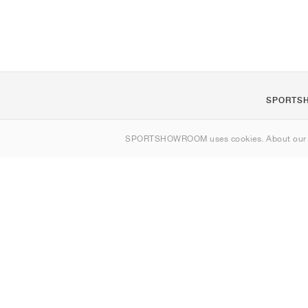
SPORTS
Om oss
SPORTSHOWROOM uses cookies. About ou
Kontakt
Sitemap