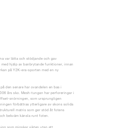
a var lätta och stödjande och gav
 med hjälp av banbrytande funktioner, innan
verkan på Y2K-era-sporten med en ny
 på den senare har ovandelen en bas i
2006 års sko. Mesh-tungan har perforeringar i
 Offset-snörningen, som ursprungligen
ningen förbättras ytterligare av skons solida
trukturell matris som ger stöd åt fotens
k och bekväm känsla runt foten.
sign som minskar vikten utan att