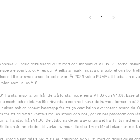
1
oniska V1-serie debuterade 2005 med den innovativa V1.06. V1-fotbollsskorn
e spelare som Eto'o, Pires och Anelka anmärkningsvärd snabbhet och kontroll
lades till mer avancerade fotbollsskor. År 2025 valde PUMA att hedra sin in
version som kallas V-S1.
 hämtar inspiration från de två första modellerna: V1.06 och V1.08. Baserat
nde mesh och slitstarka läderöverdrag som replikerar de kurviga formerna på 
 halvan och en robust lädertopp för att ge ventilation över fotens ovansida.
s för att ge bättre kontakt mellan stövel och boll, ger en bra passform och lås
om är hämtad från V1.06. De utskurna delarna av originalet har fyllts med en s
Slutligen är innerfodret tillverkat av mjuk, flexibel Lycra för att skapa en mju
ofilerade sulan på PUMA V-S1 är inspirerad av V1.08, med en delvis delad de