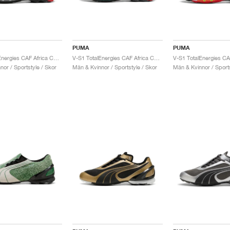
PUMA
PUMA
V-S1 TotalEnergies CAF Africa Cup of Nations "Black & Red"
V-S1 TotalEnergies CAF Africa Cup of Nations "Red & Wild Green"
or / Sportstyle / Skor
Män & Kvinnor / Sportstyle / Skor
Män & Kvinnor / Sports