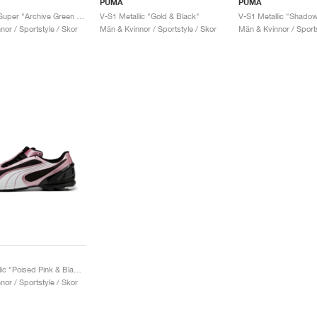
PUMA
PUMA
V-S1 x KidSuper "Archive Green & White"
V-S1 Metallic "Gold & Black"
or / Sportstyle / Skor
Män & Kvinnor / Sportstyle / Skor
Män & Kvinnor / Sports
V-S1 Metallic "Poised Pink & Black"
or / Sportstyle / Skor