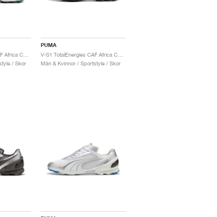
PUMA
V-S1 TotalEnergies CAF Africa Cup of Nations "White & Red"
V-S1 TotalEnergies CAF Africa Cup of Nations "Rickie Orange & White"
tyle / Skor
Män & Kvinnor / Sportstyle / Skor