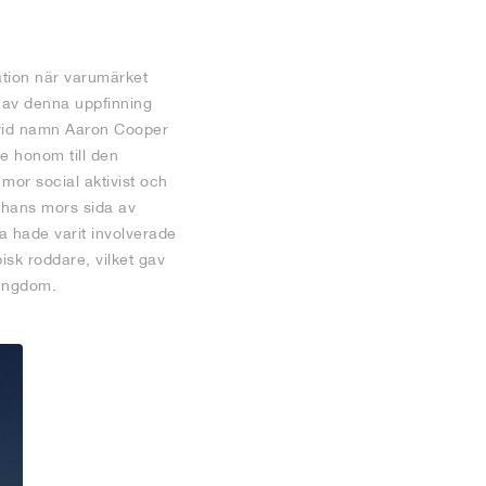
ation när varumärket
av denna uppfinning
 vid namn Aaron Cooper
 honom till den
mor social aktivist och
n hans mors sida av
a hade varit involverade
isk roddare, vilket gav
 ungdom.