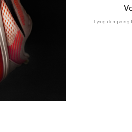
V
Lyxig dämpning f