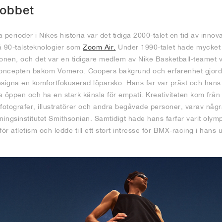
jobbet
erioder i Nikes historia var det tidiga 2000-talet en tid av innov
å 90-talsteknologier som
Zoom Air.
Under 1990-talet hade mycket 
ionen, och det var en tidigare medlem av Nike Basketball-teamet
oncepten bakom Vomero. Coopers bakgrund och erfarenhet gjorde
esigna en komfortfokuserad löparsko. Hans far var präst och hans 
ra öppen och ha en stark känsla för empati. Kreativiteten kom frå
fotografer, illustratörer och andra begåvade personer, varav någr
ningsinstitutet Smithsonian. Samtidigt hade hans farfar varit olymp
r atletism och ledde till ett stort intresse för BMX-racing i hans