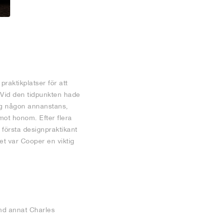
raktikplatser för att
. Vid den tidpunkten hade
ig någon annanstans,
emot honom. Efter flera
första designpraktikant
t var Cooper en viktig
nd annat Charles