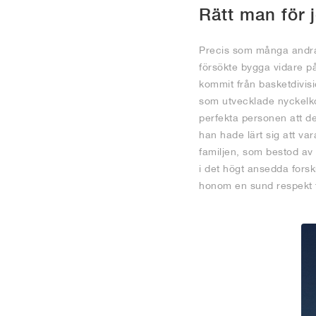
Rätt man för 
Precis som många andra p
försökte bygga vidare p
kommit från basketdivis
som utvecklade nyckelk
perfekta personen att d
han hade lärt sig att va
familjen, som bestod av 
i det högt ansedda forsk
honom en sund respekt fö