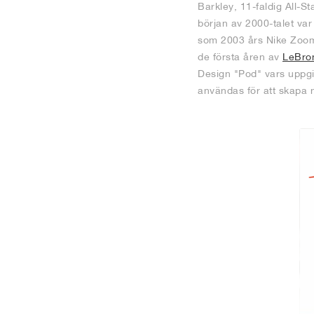
Barkley, 11-faldig All-S
början av 2000-talet var
som 2003 års Nike Zoom 
de första åren av
LeBro
Design "Pod" vars uppgif
användas för att skapa 