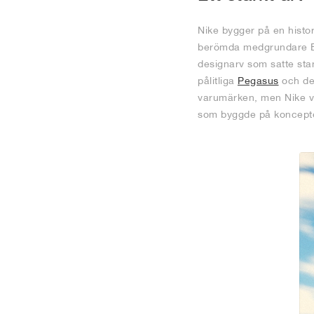
Nike bygger på en histor
berömda medgrundare Bi
designarv som satte stan
pålitliga
Pegasus
och de
varumärken, men Nike vill
som byggde på koncepte