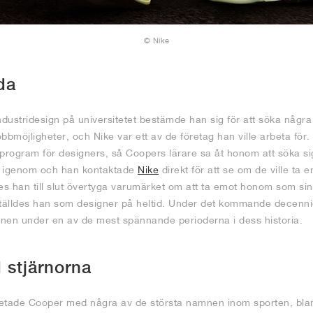
© Nike
da
ustridesign på universitetet bestämde han sig för att söka några p
jobbmöjligheter, och Nike var ett av de företag han ville arbeta för
kprogram för designers, så Coopers lärare sa åt honom att söka s
e igenom och han kontaktade
Nike
direkt för att se om de ville ta 
s han till slut övertyga varumärket om att ta emot honom som sin 
älldes han som designer på heltid. Under det kommande decennie
nen under en av de mest spännande perioderna i dess historia.
 stjärnorna
betade Cooper med några av de största namnen inom sporten, bla