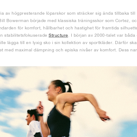
ia av högpresterande löparskor som sträcker sig ända tillbaka till
ll Bowerman började med klassiska träningsskor som Cortez, oc
darden för komfort, hållbarhet och hastighet för framtida silhuet
n stabilitetsfokuserade
Structure
. I början av 2000-talet var båda
e lägga till en lyxig sko i sin kollektion av sportkläder. Därför sk
t med maximal dämpning och episka nivåer av komfort. Dess n