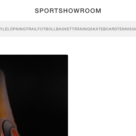
YLE
LÖPNING
TRAIL
FOTBOLL
BASKET
TRÄNING
SKATEBOARD
TENNIS
G