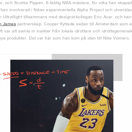
tar, och Scottie Pippen, 6-faldig NBA-mästare, för vilka han skapade
 han involverad i Nikes experimentella Alpha Project och utvecklad
Ultraflight tillsammans med designerkollegan Eric Avar, och han v
n James
partnerskap. Cooper flyttade sedan till Amsterdam som 
t var att samla in insikter från lokala idrottare och idrottsgemen
nya produkter. Det var här som han kom på idén till Nike Vomero.