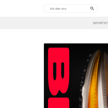
search-
btn
SPORTST