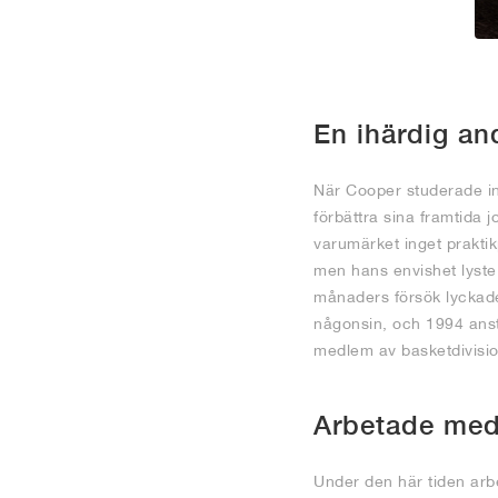
En ihärdig an
När Cooper studerade ind
förbättra sina framtida 
varumärket inget prakti
men hans envishet lyst
månaders försök lyckade
någonsin, och 1994 anst
medlem av basketdivisio
Arbetade med
Under den här tiden ar