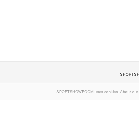
SPORTS
Om oss
SPORTSHOWROOM uses cookies. About ou
Kontakt
Sitemap