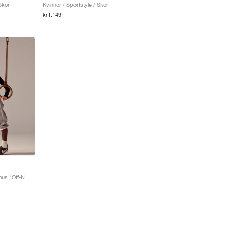
Skor
Kvinnor / Sportstyle / Skor
kr1.149
Moon Shoe x Jacquemus "Off-Noir"