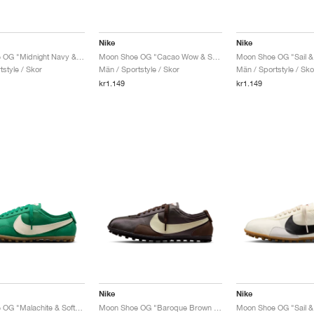
Nike
Nike
Moon Shoe OG "Midnight Navy & Sail"
Moon Shoe OG "Cacao Wow & Sail"
Moon Shoe OG "Sail &
style / Skor
Män / Sportstyle / Skor
Män / Sportstyle / Sko
kr1.149
kr1.149
Nike
Nike
Moon Shoe OG "Malachite & Soft Pearl"
Moon Shoe OG "Baroque Brown & Cashmere"
Moon Shoe OG "Sail &