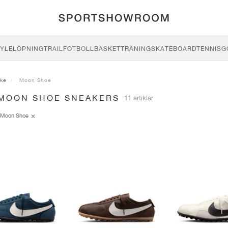
YLE
LÖPNING
TRAIL
FOTBOLL
BASKET
TRÄNING
SKATEBOARD
TENNIS
G
ike
Moon Shoe
 MOON SHOE SNEAKERS
11 artiklar
Moon Shoe