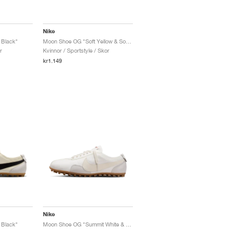
Nike
 Black"
Moon Shoe OG "Soft Yellow & Soft Pearl"
r
Kvinnor / Sportstyle / Skor
kr1.149
Nike
 Black"
Moon Shoe OG "Summit White & Soft Pearl"