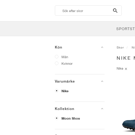
search-
btn
SPORTST
Kön
Skor
N
Män
NIKE
Kvinnor
Nike
Varumärke
Nike
Kollektion
Moon Shoe