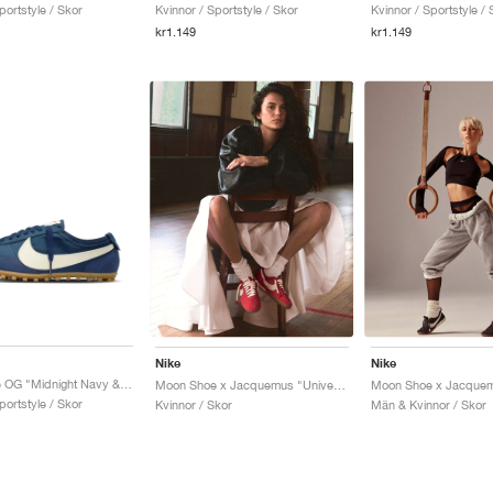
portstyle / Skor
Kvinnor / Sportstyle / Skor
Kvinnor / Sportstyle / 
kr1.149
kr1.149
Nike
Nike
Moon Shoe OG "Midnight Navy & Soft Pearl"
Moon Shoe x Jacquemus "University Red"
portstyle / Skor
Kvinnor / Skor
Män & Kvinnor / Skor