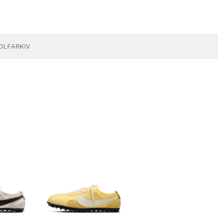
OLF
ARKIV