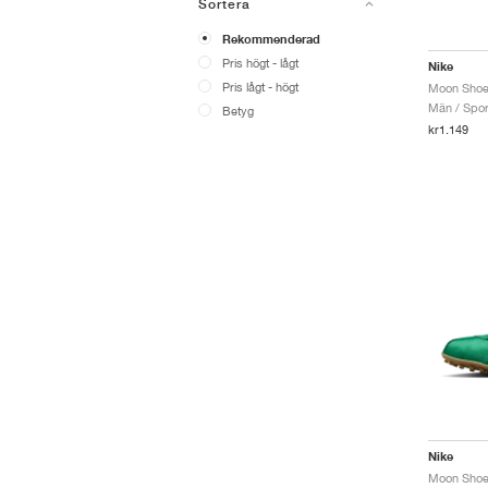
Sortera
Rekommenderad
Pris högt - lågt
Nike
Pris lågt - högt
Män / Sport
Betyg
kr1.149
Nike