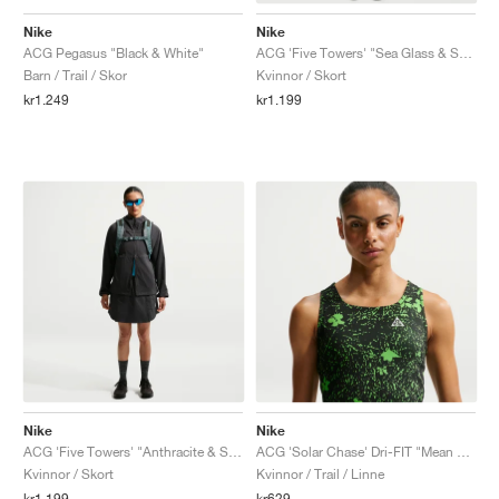
Nike
Nike
ACG Pegasus "Black & White"
ACG 'Five Towers' "Sea Glass & Spruce Fog"
Barn / Trail / Skor
Kvinnor / Skort
kr1.249
kr1.199
Nike
Nike
ACG 'Five Towers' "Anthracite & Summit White"
ACG 'Solar Chase' Dri-FIT "Mean Green & Summit White"
Kvinnor / Skort
Kvinnor / Trail / Linne
kr1.199
kr629