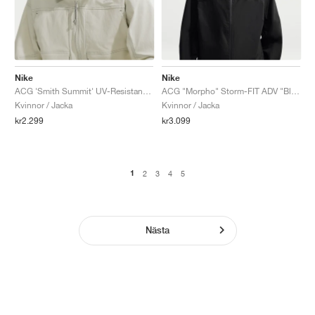
Nike
Nike
ACG 'Smith Summit' UV-Resistant "Sea Glass & Mineral Slate"
ACG "Morpho" Storm-FIT ADV "Black & Summit White"
Kvinnor / Jacka
Kvinnor / Jacka
kr2.299
kr3.099
1
2
3
4
5
Nästa