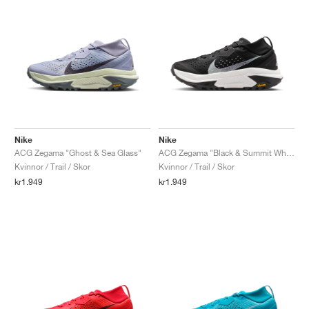
Nike
Nike
ACG Zegama "Ghost & Sea Glass"
ACG Zegama "Black & Summit White"
Kvinnor / Trail / Skor
Kvinnor / Trail / Skor
kr1.949
kr1.949