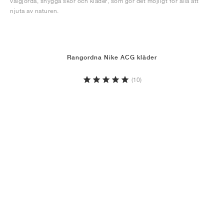
välgjorda, snygga skor och kläder, som gör det möjligt för alla att
njuta av naturen.
Rangordna Nike ACG kläder
(10)