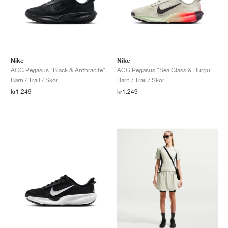
Nike
Nike
ACG Pegasus "Black & Anthracite"
ACG Pegasus "Sea Glass & Burgundy Ash"
Barn / Trail / Skor
Barn / Trail / Skor
kr1.249
kr1.249