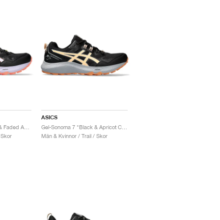
ASICS
Gel-Sonoma 7 "Black & Faded Ash Rock"
Gel-Sonoma 7 "Black & Apricot Crush"
 Skor
Män & Kvinnor / Trail / Skor