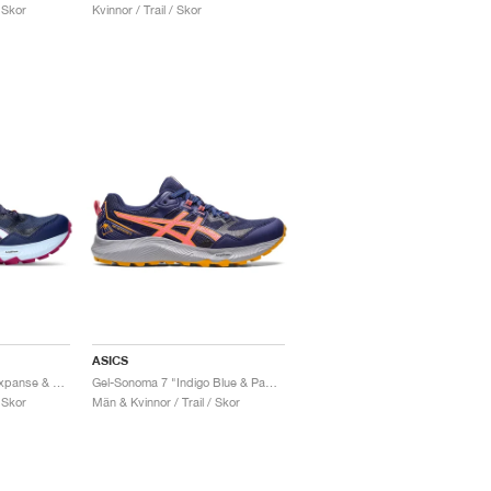
 Skor
Kvinnor / Trail / Skor
ASICS
Gel-Sonoma 7 "Blue Expanse & Light Blue"
Gel-Sonoma 7 "Indigo Blue & Papaya"
 Skor
Män & Kvinnor / Trail / Skor