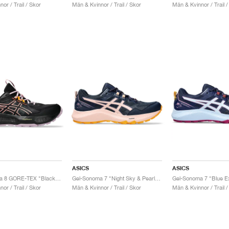
or / Trail / Skor
Män & Kvinnor / Trail / Skor
Män & Kvinnor / Trail /
ASICS
ASICS
Gel-Sonoma 8 GORE-TEX "Black & Light Ube"
Gel-Sonoma 7 "Night Sky & Pearl Pink"
or / Trail / Skor
Män & Kvinnor / Trail / Skor
Män & Kvinnor / Trail /