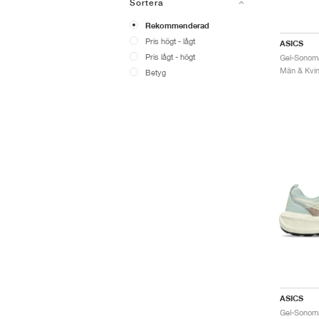
Sortera
Rekommenderad
Pris högt - lågt
ASICS
Pris lågt - högt
Män & Kvinn
Betyg
ASICS