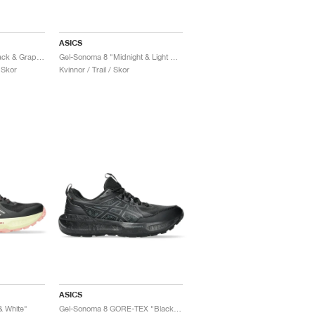
ASICS
Gel-Sonoma TR62 "Black & Graphite Grey"
Gel-Sonoma 8 "Midnight & Light Ube"
 Skor
Kvinnor / Trail / Skor
ASICS
& White"
Gel-Sonoma 8 GORE-TEX "Black & Carrier Grey"