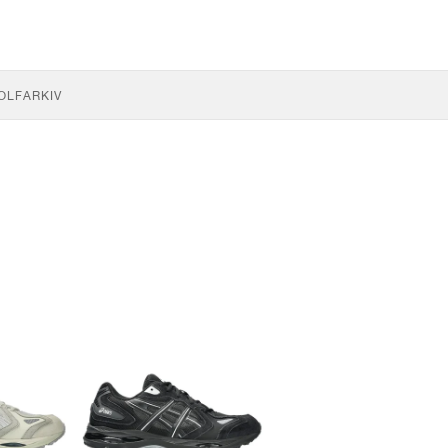
OLF
ARKIV