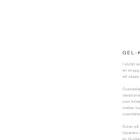
GEL-
I slutet 
en snygg 
att skapa
Ovandelen
iteration
som bilda
medan tun
ovandelen 
Sulan på 
löparens 
en Guidan