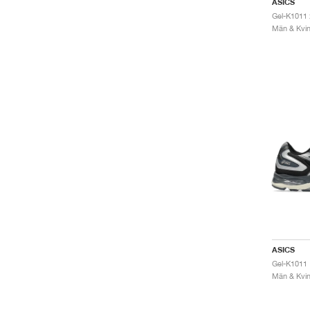
ASICS
Män & Kvinn
ASICS
Gel-K1011 
Män & Kvinn