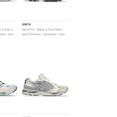
ASICS
Gel-K1011 "Cloud Grey & Pale Oak"
Gel-K1011 "Black & Pure Silver"
tyle / Skor
Män & Kvinnor / Sportstyle / Skor