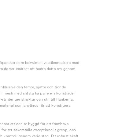
e löparskor som bekväma livsstilssneakers med
valde varumärket att hedra detta arv genom
nklusive den femte, sjätte och tionde
 i mesh med slitstarka paneler i konstläder
nder ger struktur och stil till flankerna,
 material som används för att konstruera
ebär att den är byggd för att framhäva
ör att säkerställa exceptionellt grepp, och
 kontroll genom varje steg. Ett robust skaft