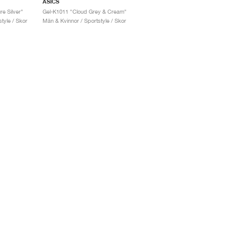
ASICS
e Silver"
Gel-K1011 "Cloud Grey & Cream"
tyle / Skor
Män & Kvinnor / Sportstyle / Skor