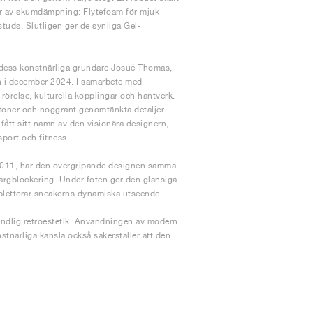
yper av skumdämpning: Flytefoam för mjuk
tuds. Slutligen ger de synliga Gel-
h dess konstnärliga grundare Josué Thomas,
h i december 2024. I samarbete med
örelse, kulturella kopplingar och hantverk.
 toner och noggrant genomtänkta detaljer
fått sitt namn av den visionära designern,
sport och fitness.
1011, har den övergripande designen samma
färgblockering. Under foten ger den glansiga
mpletterar sneakerns dynamiska utseende.
tåndlig retroestetik. Användningen av modern
närliga känsla också säkerställer att den