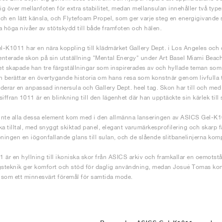
sig över mellanfoten för extra stabilitet, medan mellansulan innehåller två t
ch en lätt känsla, och Flytefoam Propel, som ger varje steg en energigivande s
a höga nivåer av stötskydd till både framfoten och hälen.
-K1011 har en nära koppling till klädmärket Gallery Dept. i Los Angeles oc
nterade skon på sin utställning "Mental Energy" under Art Basel Miami Beac
t skapade han tre färgställningar som inspirerades av och hyllade teman som r
n berättar en övertygande historia om hans resa som konstnär genom livfulla
derar en anpassad innersula och Gallery Dept. heel tag. Skon har till och med 
iffran 1011 är en blinkning till den lägenhet där han upptäckte sin kärlek till 
nte alla dessa element kom med i den allmänna lanseringen av ASICS Gel-K
ka tilltal, med snyggt skiktad panel, elegant varumärkesprofilering och skarp 
ingen en iögonfallande glans till sulan, och de slående slitbanelinjerna ko
 är en hyllning till ikoniska skor från ASICS arkiv och framkallar en oemots
teknik ger komfort och stöd för daglig användning, medan Josué Tomas konst
t som ett minnesvärt föremål för samtida mode.