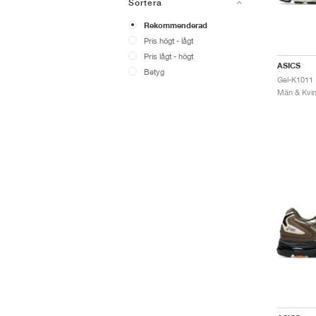
Sortera
Rekommenderad
Pris högt - lågt
Pris lågt - högt
ASICS
Betyg
Gel-K1011 
Män & Kvinn