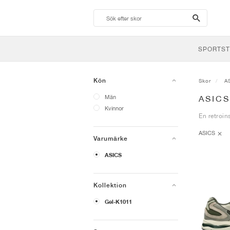
search-
btn
SPORTST
Kön
Skor
A
Män
ASIC
Kvinnor
En retroin
ASICS
Varumärke
ASICS
Kollektion
Gel-K1011