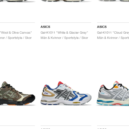
ASICS
ASICS
"Wool & Olive Canvas"
Gel-K1011 "White & Glacier Grey"
or / Sportstyle / Skor
Män & Kvinnor / Sportstyle / Skor
Män & Kvinnor / Sports