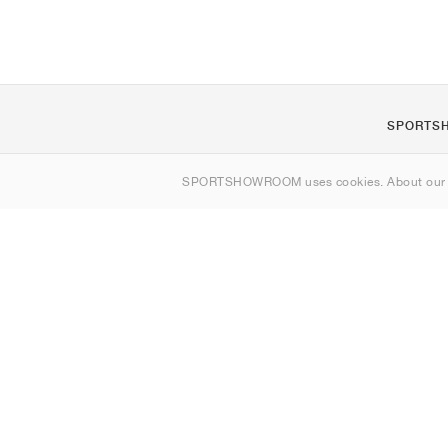
SPORTS
Om oss
SPORTSHOWROOM uses cookies. About ou
Kontakt
Sitemap