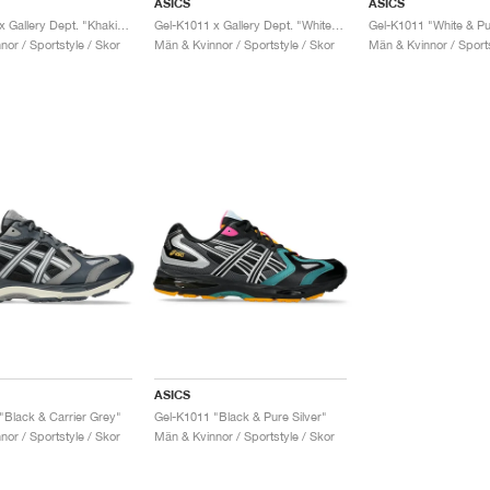
ASICS
ASICS
Gel-K1011 x Gallery Dept. "Khaki & Clay Canyon"
Gel-K1011 x Gallery Dept. "White & Pure Silver"
Gel-K1011 "White & Pur
or / Sportstyle / Skor
Män & Kvinnor / Sportstyle / Skor
Män & Kvinnor / Sports
ASICS
"Black & Carrier Grey"
Gel-K1011 "Black & Pure Silver"
or / Sportstyle / Skor
Män & Kvinnor / Sportstyle / Skor