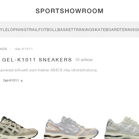
YLE
LÖPNING
TRAIL
FOTBOLL
BASKET
TRÄNING
SKATEBOARD
TENNIS
G
SICS
Gel-K1011
S GEL-K1011 SNEAKERS
10 artiklar
spirerad silhuett som hedrar ASICS rika idrottshistoria.
Gel-K1011