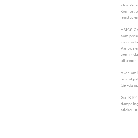
sträcker 
komfort o
insatsern
ASICS Gel
som prese
varumärke
Var och e
som inklu
eftersom s
Även om i
nostalgis
Gel-dämpn
Gel-K1011
dämpnings
sticker u