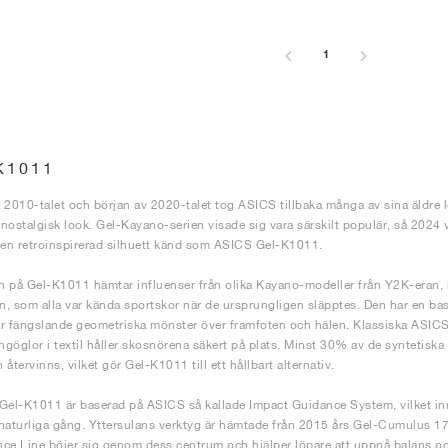
1
K1011
av 2010-talet och början av 2020-talet tog ASICS tillbaka många av sina äldr
nostalgisk look. Gel-Kayano-serien visade sig vara särskilt populär, så 2024 
 en retroinspirerad silhuett känd som ASICS Gel-K1011.
 på Gel-K1011 hämtar influenser från olika Kayano-modeller från Y2K-eran, i
en, som alla var kända sportskor när de ursprungligen släpptes. Den har en bas
r fängslande geometriska mönster över framfoten och hälen. Klassiska ASICS-rä
göglor i textil håller skosnörena säkert på plats. Minst 30% av de syntetiska
återvinns, vilket gör Gel-K1011 till ett hållbart alternativ.
Gel-K1011 är baserad på ASICS så kallade Impact Guidance System, vilket inn
naturliga gång. Yttersulans verktyg är hämtade från 2015 års Gel-Cumulus 17 f
ce Line böjer sig genom dess centrum och hjälper löpare att uppnå balans och