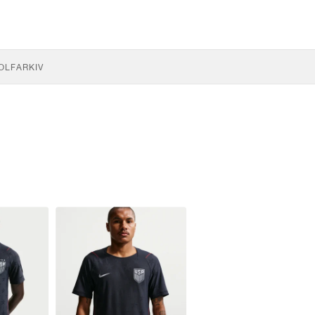
OLF
ARKIV