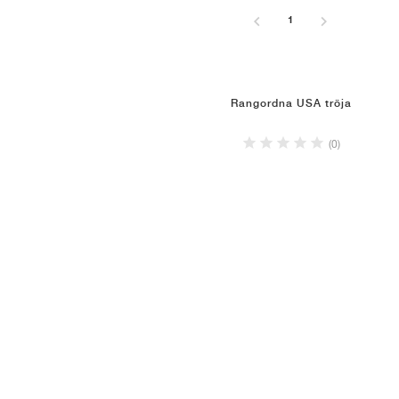
1
Rangordna USA tröja
(0)