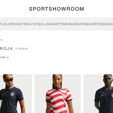
YLE
LÖPNING
TRAIL
FOTBOLL
BASKET
TRÄNING
SKATEBOARD
TENNIS
G
ike
TRÖJA
9 artiklar
USA