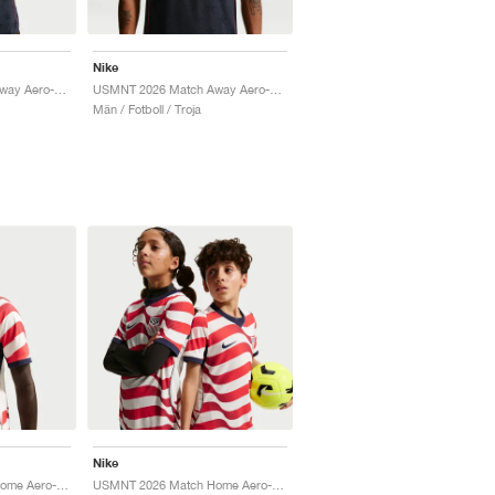
Nike
USWNT 2026 Match Away Aero-FIT Authentic "Dark Obsidian & University Red"
USMNT 2026 Match Away Aero-FIT Authentic "Dark Obsidian & University Red"
Män / Fotboll / Troja
Nike
USMNT 2026 Match Home Aero-FIT Authentic "Sail & Midnight Navy"
USMNT 2026 Match Home Aero-FIT Authentic "Sail & Midnight Navy"