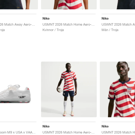
Nike
Nike
USWNT 2026 Match Away Aero-FIT Authentic "Dark Obsidian & University Red"
USMNT 2026 Match Home Aero-FIT Authentic "Sail & Midnight Navy"
roja
Kvinnor / Troja
Män / Troja
Nike
Nike
Cryoshot Zoom M9 x USA x VAA "White & University Red"
USMNT 2026 Match Home Aero-FIT Authentic "Midnight Navy & Sail"