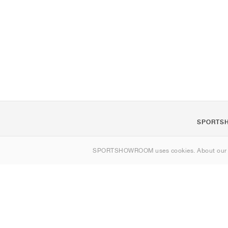
SPORTS
Om oss
SPORTSHOWROOM uses cookies. About ou
Kontakt
Sitemap