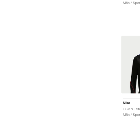
Män / Sport
Nike
Män / Spor