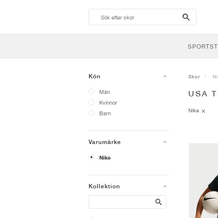
search-
btn
SPORTST
Kön
Skor
N
Män
USA 
Kvinnor
Nike
Barn
Varumärke
Nike
Kollektion
Search