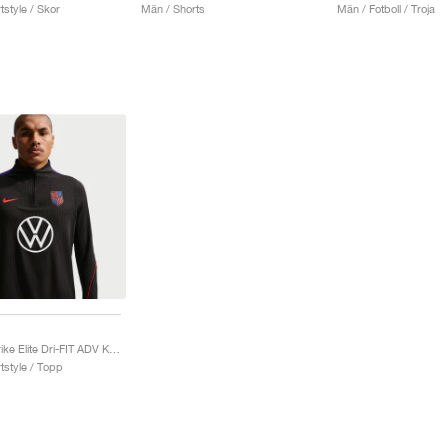
style / Skor
Män / Shorts
Män / Fotboll / Troja
USMNT Strike Elite Dri-FIT ADV Knit Drill "Game Royal"
tstyle / Topp