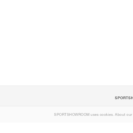
SPORTS
Om oss
SPORTSHOWROOM uses cookies. About ou
Kontakt
Sitemap