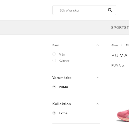
search-
btn
SPORTST
Kön
Skor
P
Män
PUMA
Kvinnor
PUMA
Varumärke
PUMA
Kollektion
Extos