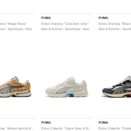
PUMA
PUMA
rdye "Magic Rose"
Extos Overdye "Cool Dark Grey"
or / Sportstyle / Skor
Män & Kvinnor / Sportstyle / Skor
Män & Kvinnor / Sports
PUMA
PUMA
Extos Summer "Almost Apricot & Glacial Grey"
Extos Collector "Vapor Grey & Warm White"