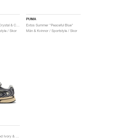
PUMA
Extos Overdye "Blue Crystal & Cool Weather"
Extos Summer "Peaceful Blue"
tyle / Skor
Män & Kvinnor / Sportstyle / Skor
Extos Collector "Frosted Ivory & Glacial Grey"