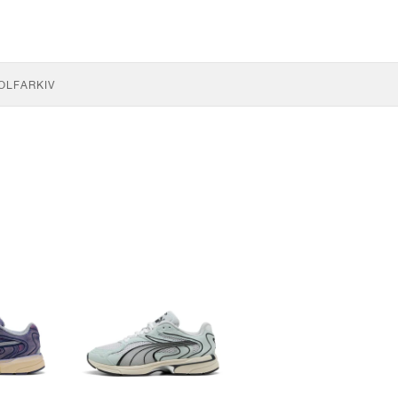
OLF
ARKIV