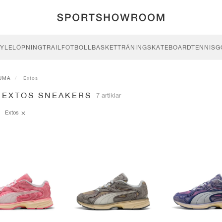
YLE
LÖPNING
TRAIL
FOTBOLL
BASKET
TRÄNING
SKATEBOARD
TENNIS
G
UMA
Extos
 EXTOS SNEAKERS
7 artiklar
Extos