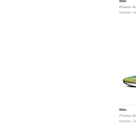
Nike
Phoenix Waf
Kvinnor / S
Nike
Kvinnor / S