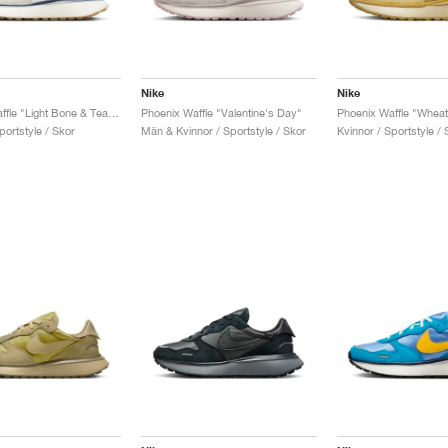
Nike
Nike
Phoenix Waffle "Light Bone & Team Red"
Phoenix Waffle "Valentine's Day"
Phoenix Waffle "Wheat
portstyle / Skor
Män & Kvinnor / Sportstyle / Skor
Kvinnor / Sportstyle / 