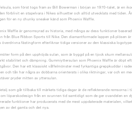
felsula, som först togs fram av Bill Bowerman i början av 1970-talet, är en ik
den förblivit en stapelvara i Nikes silhuetter och alltid utvecklats med tiden.
gen för en ny chunky sneaker känd som Phoenix Waffle.
nix Waffle är genomsyrad av historia, med många av dess funktioner baserade 
n från Blue Ribbon Sports till Nike. Den diamantformade lappen på plösen ä
rs överdrivna fästingform efterliknar tidiga versioner av den klassiska logotype
möter form på den upphöjda sulan, som är byggd på en tjock skum mellansula
kt stabilitet och dämpning. Gummiyttersulan som Phoenix Waffle är döpt efter
utgåvor. Den har ett klassiskt våffelmönster med fyrkantiga greppkuddar i rader
en och tån har några av dobbarna orienterats i olika riktningar, var och en m
täver pryder mitten av yttersulan.
detalj som går tillbaka till märkets tidiga dagar är de reflekterande remsorna i
om löparskodesign från en svunnen tid samtidigt som de ger ovandelen en dyn
irerade funktioner har producerats med de mest uppdaterade materialen, vilket
en av det gamla och det nya.