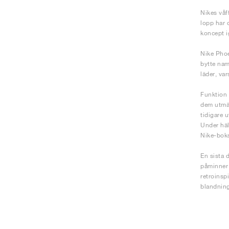
Nikes våf
lopp har 
koncept i
Nike Phoe
bytte nam
läder, va
Funktion 
dem utmär
tidigare 
Under häl
Nike-boks
En sista 
påminner 
retroinsp
blandning