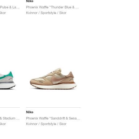
Nike
Phoenix Waffle "Royal Pulse & Laser Orange"
Phoenix Waffle "Thunder Blue & Gym Red"
Skor
Kvinnor / Sportstyle / Skor
Nike
Phoenix Waffle "White & Stadium Green"
Phoenix Waffle "Sanddrift & Sesame"
Skor
Kvinnor / Sportstyle / Skor