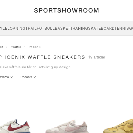
YLE
LÖPNING
TRAIL
FOTBOLL
BASKET
TRÄNING
SKATEBOARD
TENNIS
G
ike
Waffle
Phoenix
 PHOENIX WAFFLE SNEAKERS
19 artiklar
iska våffelsula får en lättviktig ny design.
Waffle
Phoenix