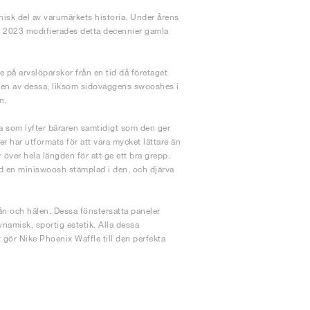
onisk del av varumärkets historia. Under årens
 År 2023 modifierades detta decennier gamla
på arvslöparskor från en tid då företaget
r en av dessa, liksom sidoväggens swooshes i
n.
 som lyfter bäraren samtidigt som den ger
 har utformats för att vara mycket lättare än
 över hela längden för att ge ett bra grepp.
ed en miniswoosh stämplad i den, och djärva
 tån och hälen. Dessa fönstersatta paneler
amisk, sportig estetik. Alla dessa
 gör Nike Phoenix Waffle till den perfekta