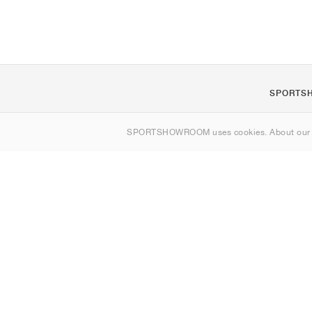
SPORTS
Om oss
SPORTSHOWROOM uses cookies. About ou
Kontakt
Sitemap