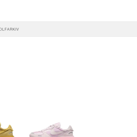
OLF
ARKIV