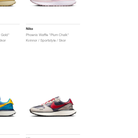
Nike
 Gold"
Phoenix Waffle "Plum Chalk"
Skor
Kvinnor / Sportstyle / Skor