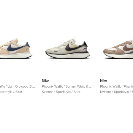
Nike
Nike
Phoenix Waffle "Light Orewood Brown"
Phoenix Waffle "Summit White & Black"
portstyle / Skor
Kvinnor / Sportstyle / Skor
Kvinnor / Sportstyle / 