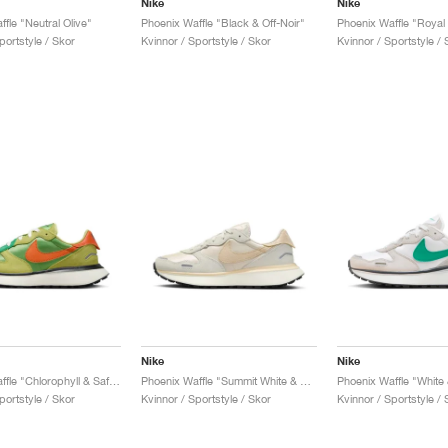
Nike
Nike
fle "Neutral Olive"
Phoenix Waffle "Black & Off-Noir"
portstyle / Skor
Kvinnor / Sportstyle / Skor
Kvinnor / Sportstyle / 
Nike
Nike
Phoenix Waffle "Chlorophyll & Safety Orange"
Phoenix Waffle "Summit White & Sand Drift"
portstyle / Skor
Kvinnor / Sportstyle / Skor
Kvinnor / Sportstyle / 