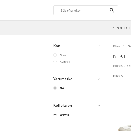
search-
btn
SPORTST
Kön
Skor
N
Män
NIKE
Kvinnor
Nikes klass
Nike
Varumärke
Nike
Kollektion
Waffle