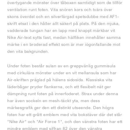
övertygande mönster över tåboxen samtidigt som de tillför
ventilation runt foten. Vita snören kors och tvärs över
skons överdel och en silverfärgad spetsdubbe med AF1-
skrift etsat i den håller allt säkert på plats. På den mjuka,
vadderade tungan har en lapp med knappt märkbar vit
Nike Air-text sytts fast, medan hälfliken innehåller samma
märke i en broderad effekt som är mer iögonfallande mot
den vita bakgrunden.
Under foten består sulan av en greppvänlig gummisula
med cirkulära mönster under en vit mellansula som har
Air-skriften präglad på hälens sidosida. Klassiska vita
läderbågar pryder flankerna, och ett flexibelt nät ger
dämpning runt foten på innerfoderet. Strax under denna
har även sockeln en mesh-täckt yta, men dess
märkesgrafik ger den ett distinkt utseende. Den högra
foten har ett grått emblem med vita bokstäver där det står
"Nike Air" och "Air Force 1", och den vänstra foten har ett
mindre emblem med siffran 82 över den vänstra