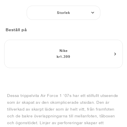
FIELD GENERAL
CRAZE
ADIRACER
MULE
471
GEL-CUMULUS 16
G.T. CUT
FORCE 58
TEKKIRA CUP
508
JORDAN
Storlek
KILLSHOT 2
MOTO 2K
ITALIA
LEGACY 312
ALLERDALE
G.T. FUTURE
PS8
ALOHA SUPER
600
Beställ på
TOTAL 90
PHENOMENA
FORUM
JUMPMAN JACK
2000
VERTEBRAE
808
AVA ROVER
1000
HAMBURG
204L
AIR MAX 95
933
Nike
kr1.399
MIND
860V2
AIR RIFT
Dessa trippelvita Air Force 1 '07s har ett stilfullt utseende
som är skapat av den okomplicerade utsidan. Den är
tillverkad av skarpt läder som är helt vitt, från framfoten
och de bakre överlappningarna till mellanfoten, tåboxen
och ögonstödet. Linjer av perforeringar skapar ett