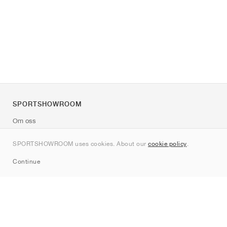
SPORTSHOWROOM
Om oss
Kontakt
SPORTSHOWROOM uses cookies. About our
cookie policy
.
Sitemap
Continue
Märken
Nike
Jordan