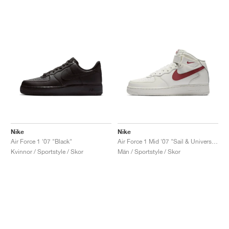
Nike
Nike
Air Force 1 '07 "Black"
Air Force 1 Mid '07 "Sail & University Red"
Kvinnor / Sportstyle / Skor
Män / Sportstyle / Skor