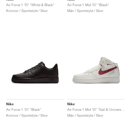
Air Force 1 '07 "White & Black"
Air Force 1 Mid '07 "Black"
Kvinnor / Sportstyle / Skor
Män / Sportstyle / Skor
Nike
Nike
Air Force 1 '07 "Black"
Air Force 1 Mid '07 "Sail & University Red"
Kvinnor / Sportstyle / Skor
Män / Sportstyle / Skor