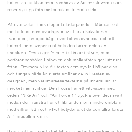
hälen, en funktion som framhävs av Air-bokstäverna som
reser sig upp från mellansulans laterala sida.
På ovandelen finns eleganta läderpaneler i tåboxen och
mellanfoten som överlagras av ett stänkskydd runt
framfoten, en ögonbåge över fotens ovansida och ett
hälparti som sveper runt hela den bakre delen av
sneakern. Dessa ger foten ett slitstarkt skydd, men
perforeringshålen i tåboxen och mellanfoten ger luft runt
foten. Eftersom Nike Air-texten som sys in i hälpanelen
och tungan båda är svarta smälter de in i resten av
designen, men varumärkeseffekterna på innersulan är
mycket mer synliga. Den högra har ett vitt vapen med
orden "Nike Air" och "Air Force 1" tryckta över det i svart,
medan den vänstra har ett liknande men mindre emblem
med siffran 82 i det, vilket betyder året då den allra första
AF1-modellen kom ut.
Samtidigt har innerfodret fyllts ut med extra vaddering för