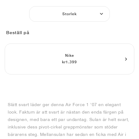
FIELD GENERAL
CRAZE
ADIRACER
MULE
471
GEL-CUMULUS 16
G.T. CUT
FORCE 58
TEKKIRA CUP
508
JORDAN
Storlek
KILLSHOT 2
MOTO 2K
ITALIA
LEGACY 312
ALLERDALE
G.T. FUTURE
PS8
ALOHA SUPER
600
Beställ på
TOTAL 90
PHENOMENA
FORUM
JUMPMAN JACK
2000
VERTEBRAE
808
AVA ROVER
1000
HAMBURG
204L
AIR MAX 95
933
Nike
kr1.399
MIND
860V2
AIR RIFT
Slätt svart läder ger denna Air Force 1 '07 en elegant
look. Faktum är att svart är nästan den enda färgen på
designen, med bara ett par undantag. Sulan är helt svart,
inklusive dess pivot-cirkel greppmönster som stöder
bärarens steg. Mellansulan har sedan en ficka med Air i