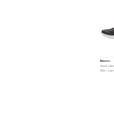
Mizuno
Wave Ultima
Män / Löpn