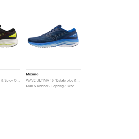
Mizuno
Wave Ultima 15 "Black & Spicy Orange"
WAVE ULTIMA 15 "Estate blue & Glacier Lake"
Män & Kvinnor / Löpning / Skor