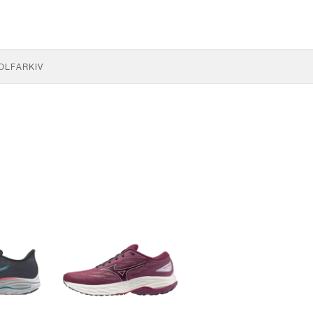
OLF
ARKIV