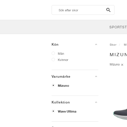
search-
btn
SPORTST
Kön
Skor
M
Män
MIZU
Kvinnor
Mizuno
Varumärke
Mizuno
Kollektion
Wave Ultima