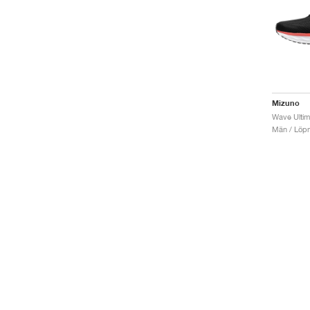
Mizuno
Män / Löpn