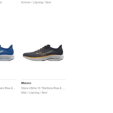
or
Kvinnor / Löpning / Skor
Mizuno
Wave Ultima 16 "Princess Blue & Tanager Turquoise"
Wave Ultima 16 "Baritone Blue & Citrus"
Män / Löpning / Skor