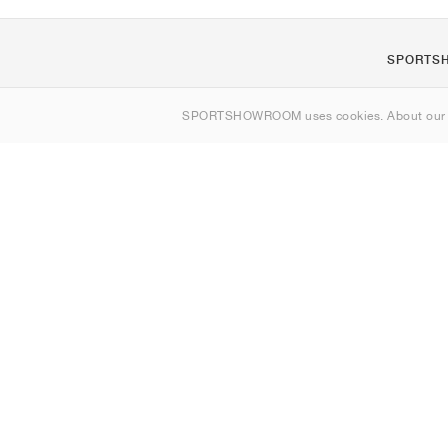
SPORTS
Om oss
SPORTSHOWROOM uses cookies. About ou
Kontakt
Sitemap