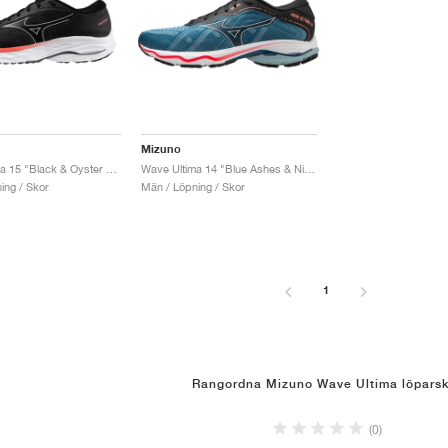
Mizuno
Wave Ultima 15 "Black & Oyster Mushroom"
Wave Ultima 14 "Blue Ashes & Nimbus Cloud"
ing / Skor
Män / Löpning / Skor
1
Rangordna Mizuno Wave Ultima löparsk
(0)