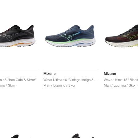
Mizuno
Mizuno
 16 "Iron Gate & Silver"
Wave Ultima 16 "Vintage Indigo & Neo Mint"
ing / Skor
Män / Löpning / Skor
Män / Löpning / Skor