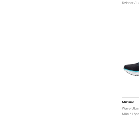
Kvinnor / L
Mizuno
Män / Löpn