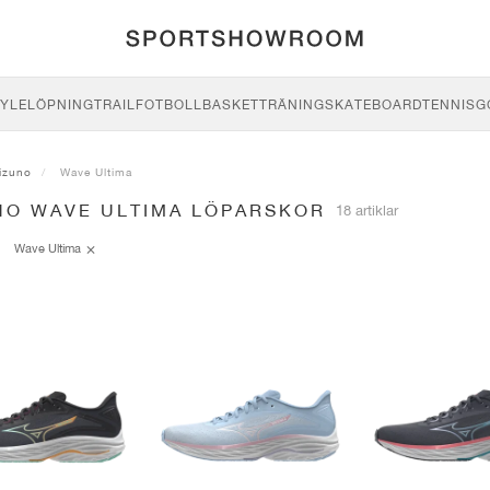
YLE
LÖPNING
TRAIL
FOTBOLL
BASKET
TRÄNING
SKATEBOARD
TENNIS
G
izuno
Wave Ultima
NO WAVE ULTIMA LÖPARSKOR
18 artiklar
Wave Ultima