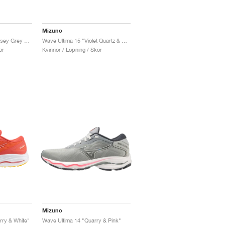
Mizuno
Wave Ultima 16 "Odyssey Grey & Icelandic Blue"
Wave Ultima 15 "Violet Quartz & White Sand"
or
Kvinnor / Löpning / Skor
Mizuno
rry & White"
Wave Ultima 14 "Quarry & Pink"