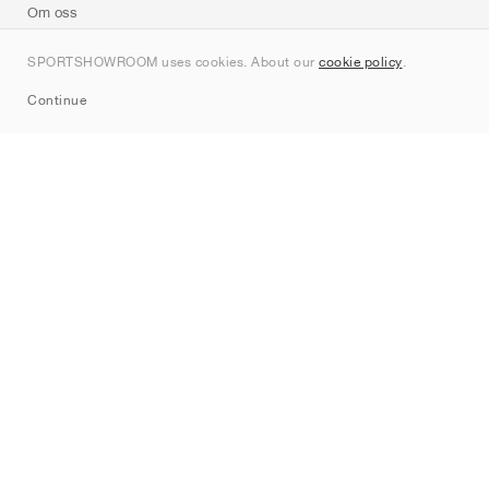
Om oss
Kontakt
SPORTSHOWROOM uses cookies. About our
cookie policy
.
Sitemap
Continue
Märken
Nike
Jordan
adidas
New Balance
ASICS
PUMA
Converse
Vans
Hoka
Salomon