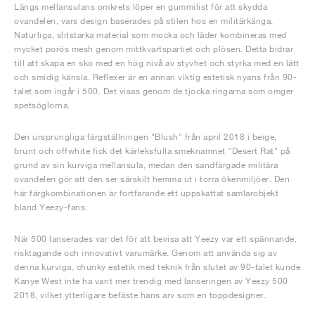
Längs mellansulans omkrets löper en gummilist för att skydda
ovandelen, vars design baserades på stilen hos en militärkänga.
Naturliga, slitstarka material som mocka och läder kombineras med
mycket porös mesh genom mittkvartspartiet och plösen. Detta bidrar
till att skapa en sko med en hög nivå av styvhet och styrka med en lätt
och smidig känsla. Reflexer är en annan viktig estetisk nyans från 90-
talet som ingår i 500. Det visas genom de tjocka ringarna som omger
spetsöglorna.
Den ursprungliga färgställningen "Blush" från april 2018 i beige,
brunt och offwhite fick det kärleksfulla smeknamnet "Desert Rat" på
grund av sin kurviga mellansula, medan den sandfärgade militära
ovandelen gör att den ser särskilt hemma ut i torra ökenmiljöer. Den
här färgkombinationen är fortfarande ett uppskattat samlarobjekt
bland Yeezy-fans.
När 500 lanserades var det för att bevisa att Yeezy var ett spännande,
risktagande och innovativt varumärke. Genom att använda sig av
denna kurviga, chunky estetik med teknik från slutet av 90-talet kunde
Kanye West inte ha varit mer trendig med lanseringen av Yeezy 500
2018, vilket ytterligare befäste hans arv som en toppdesigner.