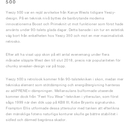
500
Yeezy 500 var en rejäl avvikelse från Kanye Wests tidigare Yeezy-
design. På en teknisk nivå byttes de banbrytande moderna
innovationerna Boost och Primeknit ut mot funktioner som först hade
använts under 90-talets glada dagar. Detta banade i sin tur en estetisk
väg bort från enkelheten hos Yeezy 350 och mot en mer maximalistisk
retrosko.
Efter att ha visat upp skon på ett antal evenemang under flera
månader släppte West den till slut 2018, precis när populariteten för
chunky sneaker-design var på topp.
Yeezy 500:s retrolook kommer från 90-talstekniken i skon, medan mer
tekniska element som stötdämpning och energiåtergivning hanteras
av adiPRENE+-dämpningen. Mellansulans bulformade utseende
kommer dock från "Feet You Wear"-tekniken i yttersulan, som först
sågs 1999 när den dök upp på KB8 III, Kobe Bryants signatursko.
Frampton Ellis utformade dessa yttersulor med tanken att efterlikna
den mänskliga fotens naturliga konturer skulle ge bättre stabilitet i
sidled och därmed begränsa skador.