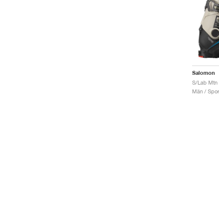
Salomon
S/Lab Mtn 
Män / Sport