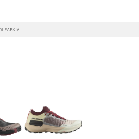
OLF
ARKIV