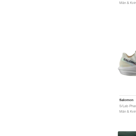
Män & Kvinn
Salomon
Män & Kvinn