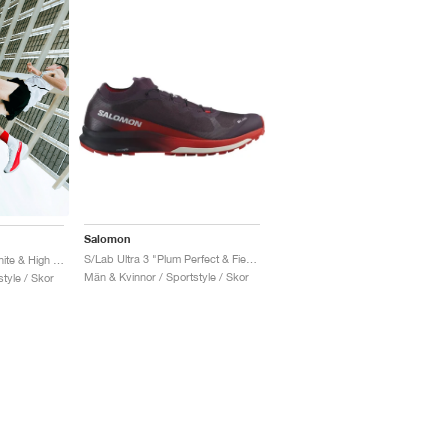
Salomon
S/Lab Ultra 3 "Plum Perfect & Fiery Red"
S/Lab Phantasm 2 "White & High Risk Red"
Män & Kvinnor / Sportstyle / Skor
tyle / Skor