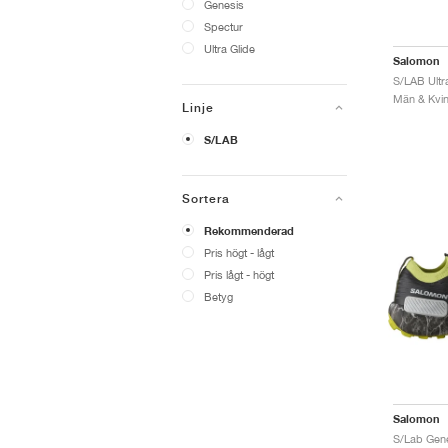
Genesis
Spectur
Ultra Glide
Salomon
S/LAB Ultra
Män & Kvinn
Linje
S/LAB
Sortera
Rekommenderad
Pris högt - lågt
Pris lågt - högt
Betyg
Salomon