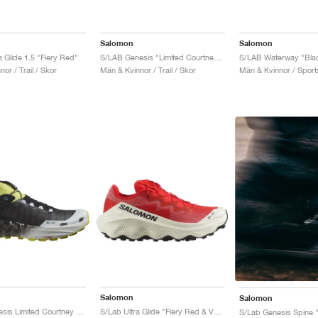
Salomon
Salomon
 Glide 1.5 "Fiery Red"
S/LAB Genesis "Limited Courtney Edition 2"
S/LAB Waterway "Blac
or / Trail / Skor
Män & Kvinnor / Trail / Skor
Män & Kvinnor / Sports
Salomon
Salomon
S/Lab Genesis Limited Courtney Edition "Sunny Lime & Black"
S/Lab Ultra Glide "Fiery Red & Vanilla Ice"