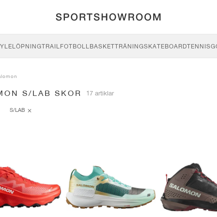
YLE
LÖPNING
TRAIL
FOTBOLL
BASKET
TRÄNING
SKATEBOARD
TENNIS
G
alomon
MON S/LAB SKOR
17 artiklar
S/LAB