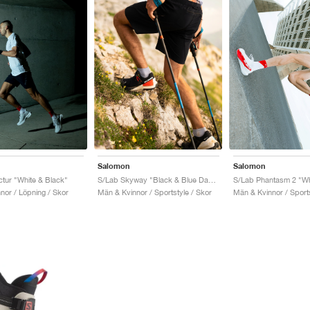
Salomon
Salomon
tur "White & Black"
S/Lab Skyway "Black & Blue Danube"
nor / Löpning / Skor
Män & Kvinnor / Sportstyle / Skor
Män & Kvinnor / Sports