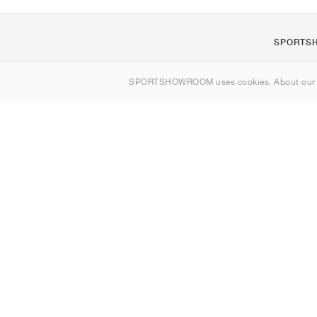
SPORTS
Om oss
SPORTSHOWROOM uses cookies. About ou
Kontakt
Sitemap