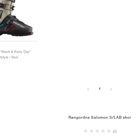
"Black & Rainy Day"
style / Skor
1
Rangordna Salomon S/LAB skor
(0)