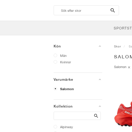
search-
btn
SPORTST
Kön
Skor
S
Män
SALO
Kvinnor
Salomon
Varumärke
Salomon
Kollektion
Search
Alpinway