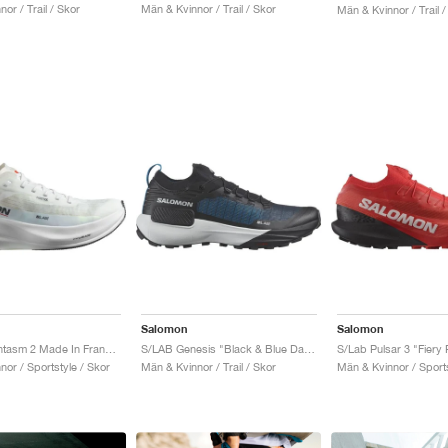
or / Trail / Skor
Män & Kvinnor / Trail / Skor
Män & Kvinnor / Trail /
Salomon
Salomon
S/Lab Phantasm 2 Made In France "White & Standard-B"
S/LAB Genesis "Black & Blue Danube"
S/Lab Pulsar 3 "Fiery
or / Sportstyle / Skor
Män & Kvinnor / Trail / Skor
Män & Kvinnor / Sports