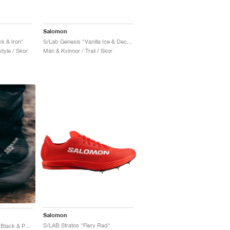
Salomon
k & Iron"
S/Lab Genesis "Vanilla Ice & Decadent Chocolate"
tyle / Skor
Män & Kvinnor / Trail / Skor
Salomon
S/LAB Stratos "Fiery Red"
S/Lab Genesis Spine "Black & Pewter "