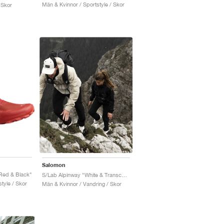
Män & Kvinnor / Sportstyle / Skor
 Skor
Salomon
 Red & Black"
S/Lab Alpinway "White & Transcend Blue"
tyle / Skor
Män & Kvinnor / Vandring / Skor