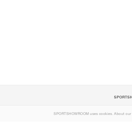
SPORTS
Om oss
SPORTSHOWROOM uses cookies. About ou
Kontakt
Sitemap