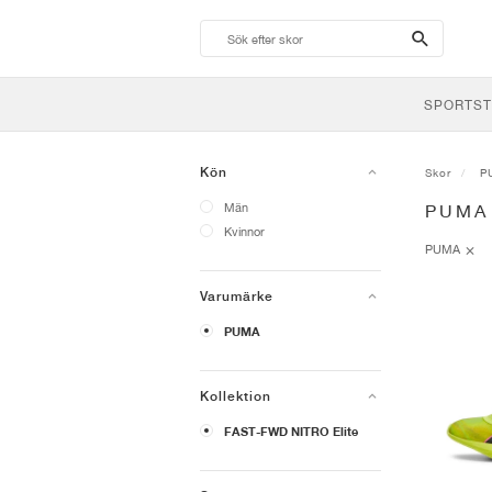
search-
btn
SPORTST
Kön
Skor
P
Män
PUMA
Kvinnor
PUMA
Varumärke
PUMA
Kollektion
FAST-FWD NITRO Elite