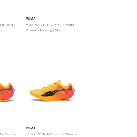
PUMA
FAST-FWD NITRO™ Elite "White & Light Mint"
FAST-FWD NITRO™ Elite ‘Mismatch’ "Fire Orchid & Ultra Blue"
or
Kvinnor / Löpning / Skor
PUMA
FAST-FWD NITRO™ Elite "Sunset Glow & Sun Stream"
FAST-FWD NITRO™ Elite "Sunset Glow & Sun Stream"