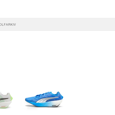
OLF
ARKIV