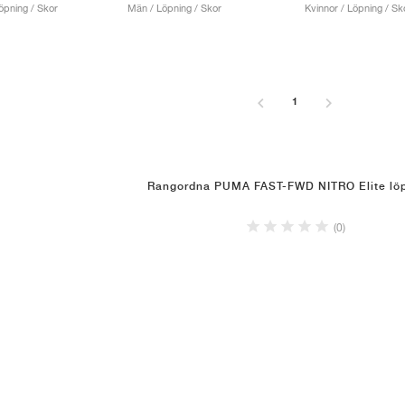
öpning / Skor
Män / Löpning / Skor
Kvinnor / Löpning / Sk
1
Rangordna PUMA FAST-FWD NITRO Elite löp
(0)