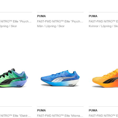
PUMA
PUMA
FAST-FWD NITRO™ Elite "Psychedelic Rush"
FAST-FWD NITRO™ Elite "Psychedelic Rush"
öpning / Skor
Män / Löpning / Skor
Kvinnor / Löpning / Sk
PUMA
PUMA
FAST-FWD NITRO™ Elite "Elektro Purple & Fizzy Lime"
FAST-FWD NITRO™ Elite ‘Mismatch’ "Fire Orchid & Ultra Blue"