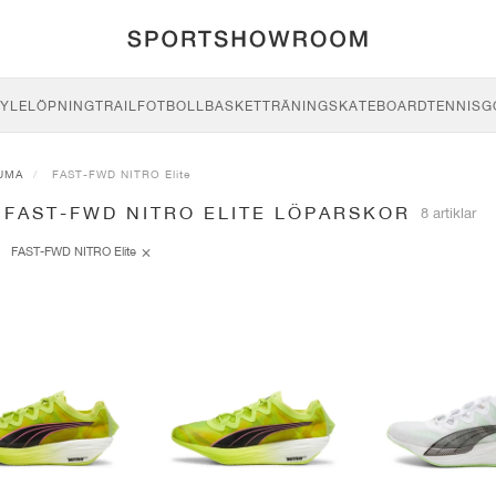
YLE
LÖPNING
TRAIL
FOTBOLL
BASKET
TRÄNING
SKATEBOARD
TENNIS
G
UMA
FAST-FWD NITRO Elite
 FAST-FWD NITRO ELITE LÖPARSKOR
8 artiklar
FAST-FWD NITRO Elite