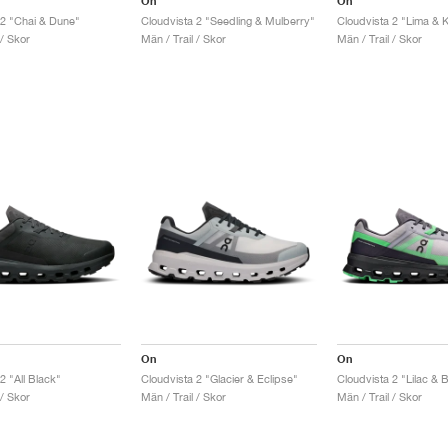
On
On
 2 "Chai & Dune"
Cloudvista 2 "Seedling & Mulberry"
Cloudvista 2 "Lima & K
 / Skor
Män / Trail / Skor
Män / Trail / Skor
On
On
2 "All Black"
Cloudvista 2 "Glacier & Eclipse"
Cloudvista 2 "Lilac & 
 / Skor
Män / Trail / Skor
Män / Trail / Skor