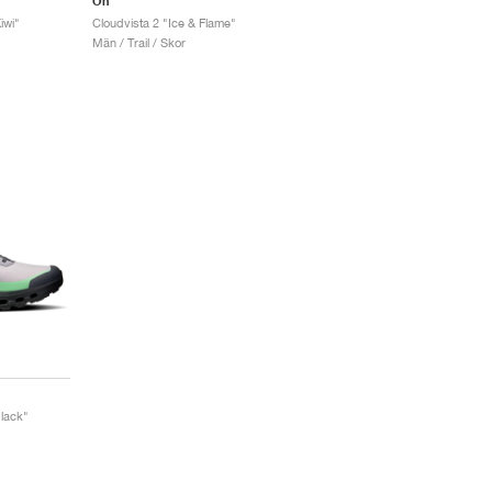
On
iwi"
Cloudvista 2 "Ice & Flame"
Män / Trail / Skor
Black"