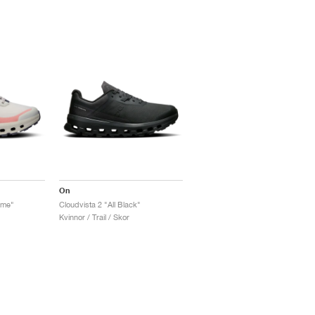
On
ame"
Cloudvista 2 "All Black"
Kvinnor / Trail / Skor