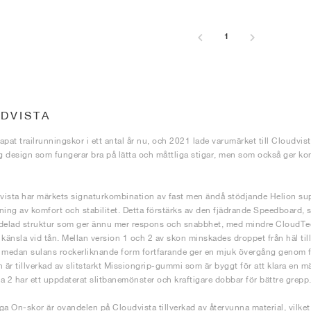
1
DVISTA
pat trailrunningskor i ett antal år nu, och 2021 lade varumärket till Cloudvista 
 design som fungerar bra på lätta och måttliga stigar, men som också ger k
ista har märkets signaturkombination av fast men ändå stödjande Helion s
ning av komfort och stabilitet. Detta förstärks av den fjädrande Speedboard
vådelad struktur som ger ännu mer respons och snabbhet, med mindre CloudTe
 känsla vid tån. Mellan version 1 och 2 av skon minskades droppet från häl till
t, medan sulans rockerliknande form fortfarande ger en mjuk övergång genom 
n är tillverkad av slitstarkt Missiongrip-gummi som är byggt för att klara en mä
a 2 har ett uppdaterat slitbanemönster och kraftigare dobbar för bättre grepp
 On-skor är ovandelen på Cloudvista tillverkad av återvunna material, vilket gö