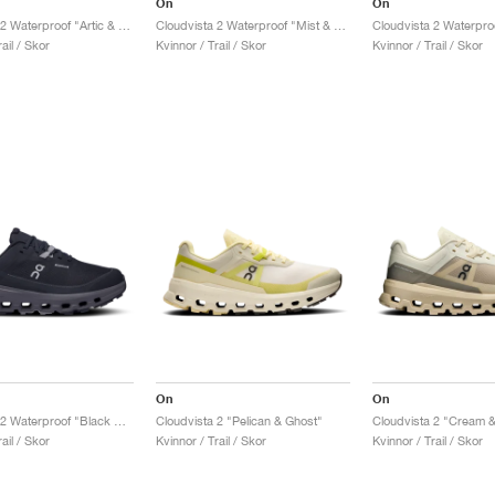
On
On
Cloudvista 2 Waterproof "Artic & Ivory"
Cloudvista 2 Waterproof "Mist & Heather"
ail / Skor
Kvinnor / Trail / Skor
Kvinnor / Trail / Skor
On
On
Cloudvista 2 Waterproof "Black & Eclipse"
Cloudvista 2 "Pelican & Ghost"
Cloudvista 2 "Cream &
ail / Skor
Kvinnor / Trail / Skor
Kvinnor / Trail / Skor