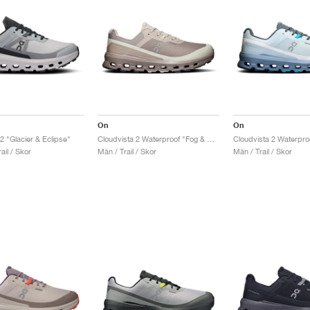
On
On
2 "Glacier & Eclipse"
Cloudvista 2 Waterproof "Fog & Cinder"
ail / Skor
Män / Trail / Skor
Män / Trail / Skor