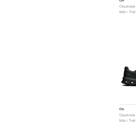
On
Cloudvista
Män / Trail
On
Cloudvista 
Män / Trail