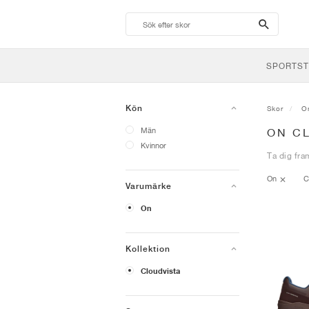
search-
btn
SPORTST
Kön
Skor
O
Män
ON C
Kvinnor
Ta dig fra
On
C
Varumärke
On
Kollektion
Cloudvista