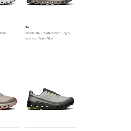
On
hite"
Cloudvista 2 Waterproof "Fog & Cinder"
Kvinnor / Trail / Skor