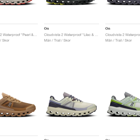
On
On
Cloudvista 2 Waterproof "Pearl & Ice"
Cloudvista 2 Waterproof "Lilac & Black"
 / Skor
Män / Trail / Skor
Män / Trail / Skor