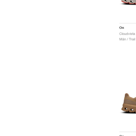
On
Män / Trail