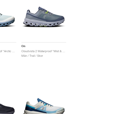
On
Cloudvista 2 Waterproof "Arctic & Chambray"
Cloudvista 2 Waterproof "Mist & Heather"
Män / Trail / Skor