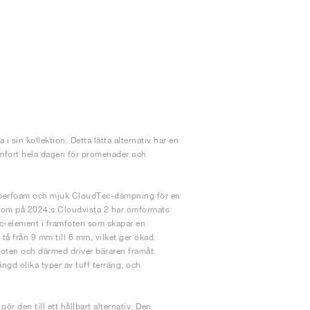
i sin kollektion. Detta lätta alternativ har en
omfort hela dagen för promenader och
uperfoam och mjuk CloudTec-dämpning för en
, som på 2024:s Cloudvista 2 har omformats
c-element i framfoten som skapar en
 tå från 9 mm till 6 mm, vilket ger ökad
foten och därmed driver bäraren framåt.
ngd olika typer av tuff terräng, och
.
r den till ett hållbart alternativ. Den