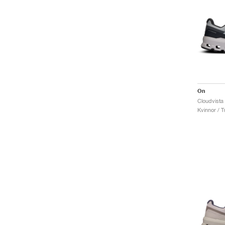
On
Cloudvista 
Kvinnor / Tr