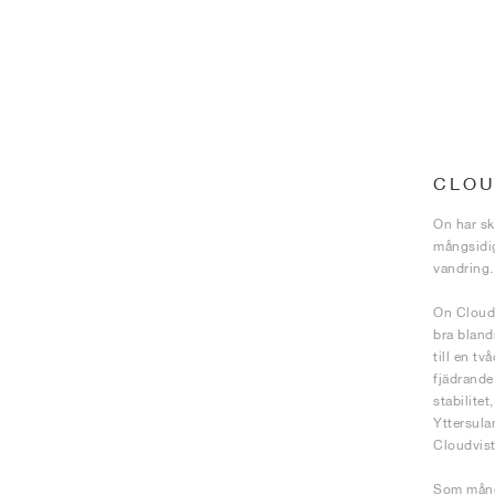
CLOU
On har ska
mångsidig
vandring.
On Cloudv
bra bland
till en t
fjädrande
stabilite
Yttersula
Cloudvist
Som många