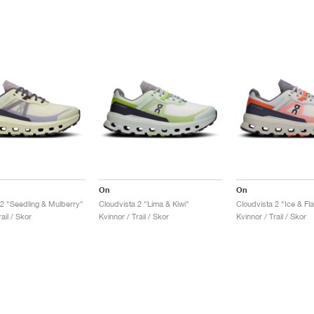
On
On
 2 "Seedling & Mulberry"
Cloudvista 2 "Lima & Kiwi"
Cloudvista 2 "Ice & Fl
ail / Skor
Kvinnor / Trail / Skor
Kvinnor / Trail / Skor