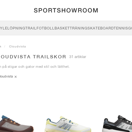
YLE
LÖPNING
TRAIL
FOTBOLL
BASKET
TRÄNING
SKATEBOARD
TENNIS
G
n
Cloudvista
LOUDVISTA TRAILSKOR
31 artiklar
m på stigar och gator med stil och lätthet.
loudvista