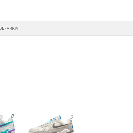
OLF
ARKIV