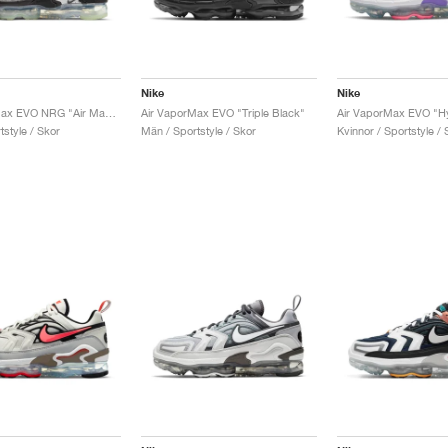
Nike
Nike
Air VaporMax EVO NRG "Air Max Day Mashup"
Air VaporMax EVO "Triple Black"
Air VaporMax EVO "H
style / Skor
Män / Sportstyle / Skor
Kvinnor / Sportstyle / 