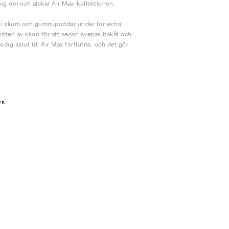
r sig om och älskar Air Max-kollektionen.
la i skum och gummipoddar under för extra
tten av skon för att sedan svepas bakåt och
ig salut till Air Max förflutna, och det gör
rs