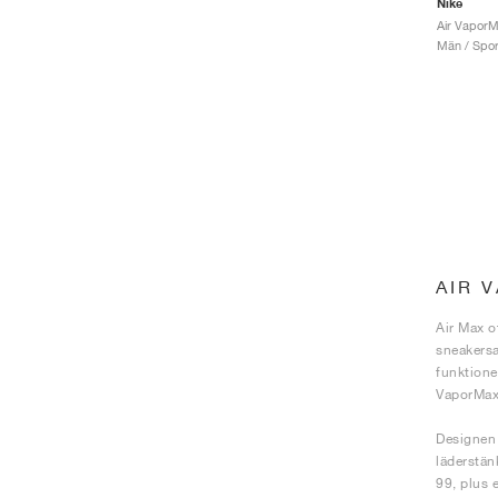
Nike
Air VaporM
Män / Sport
AIR 
Air Max o
sneakersa
funktione
VaporMax
Designen 
läderstän
99, plus 