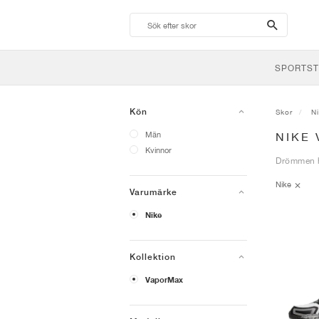
search-
btn
SPORTST
Kön
Skor
N
Män
NIKE
Kvinnor
Drömmen ha
Nike
Varumärke
Nike
Kollektion
VaporMax