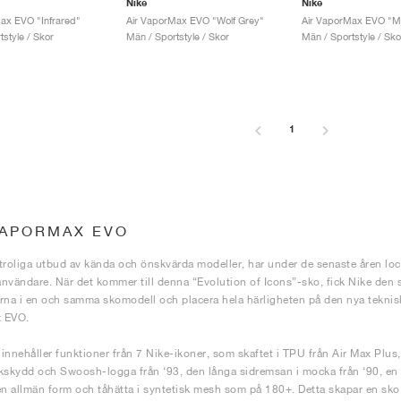
Nike
Nike
ax EVO "Infrared"
Air VaporMax EVO "Wolf Grey"
style / Skor
Män / Sportstyle / Skor
Män / Sportstyle / Sko
1
VAPORMAX EVO
troliga utbud av kända och önskvärda modeller, har under de senaste åren loc
nvändare. När det kommer till denna “Evolution of Icons”-sko, fick Nike den 
rna i en och samma skomodell och placera hela härligheten på den nya tekni
 EVO.
innehåller funktioner från 7 Nike-ikoner, som skaftet i TPU från Air Max Plus, 
kskydd och Swoosh-logga från ‘93, den långa sidremsan i mocka från ‘90, en
en allmän form och tåhätta i syntetisk mesh som på 180+. Detta skapar en sko 