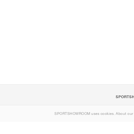
SPORTS
Om oss
SPORTSHOWROOM uses cookies. About ou
Kontakt
Sitemap