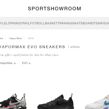
YLE
LÖPNING
TRAIL
FOTBOLL
BASKET
TRÄNING
SKATEBOARD
TENNIS
G
ike
VaporMax
EVO
 VAPORMAX EVO SNEAKERS
7 artiklar
r gått i uppfyllelse för alla Air-Max-fans.
VaporMax
EVO