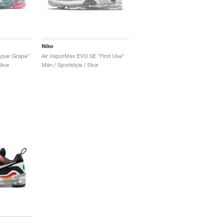
Nike
yper Grape"
Air VaporMax EVO SE "First Use"
Skor
Män / Sportstyle / Skor