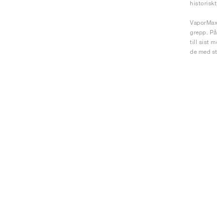
historisk
VaporMax-
grepp. På
till sist
de med sti