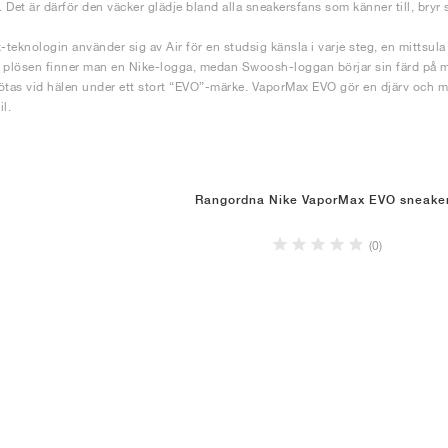
t. Det är därför den väcker glädje bland alla sneakersfans som känner till, bry
teknologin använder sig av Air för en studsig känsla i varje steg, en mittsu
 plösen finner man en Nike-logga, medan Swoosh-loggan börjar sin färd på mi
 mötas vid hälen under ett stort “EVO”-märke. VaporMax EVO gör en djärv och mod
l.
Rangordna Nike VaporMax EVO sneake
(0)