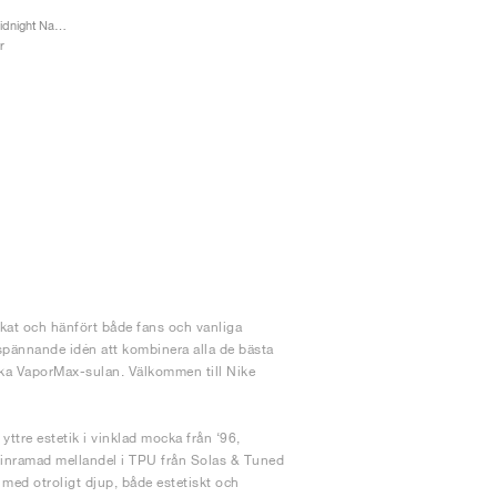
Air VaporMax EVO "Midnight Navy"
r
kat och hänfört både fans och vanliga
spännande idén att kombinera alla de bästa
ska VaporMax-sulan. Välkommen till Nike
yttre estetik i vinklad mocka från ‘96,
 inramad mellandel i TPU från Solas & Tuned
med otroligt djup, både estetiskt och