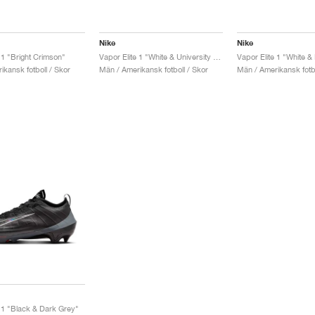
Nike
Nike
 1 "Bright Crimson"
Vapor Elite 1 "White & University Red"
Vapor Elite 1 "White &
kansk fotboll / Skor
Män / Amerikansk fotboll / Skor
Män / Amerikansk fotbo
e 1 "Black & Dark Grey"