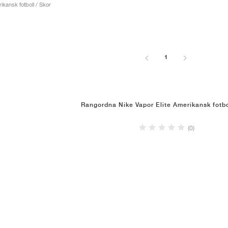
kansk fotboll / Skor
1
Rangordna Nike Vapor Elite Amerikansk fotbo
(0)