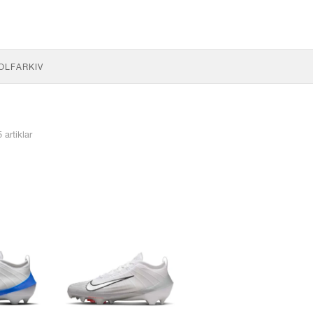
OLF
ARKIV
5 artiklar