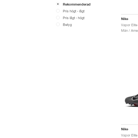
Rekommenderad
Pris högt - lågt
Pris lågt - högt
Nike
Betyg
Vapor Elite
Män / Ameri
Nike
Vapor Elit