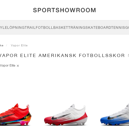
YLE
LÖPNING
TRAIL
FOTBOLL
BASKET
TRÄNING
SKATEBOARD
TENNIS
G
ike
Vapor Elite
 VAPOR ELITE AMERIKANSK FOTBOLLSSKOR
Vapor Elite