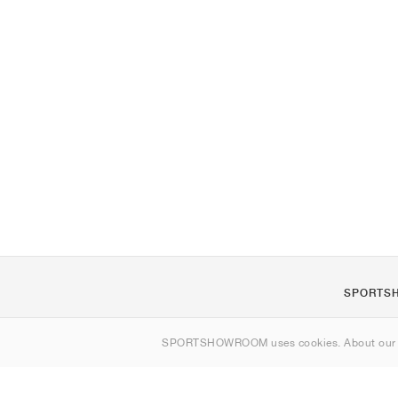
SPORTS
Om oss
SPORTSHOWROOM uses cookies. About ou
Kontakt
Sitemap