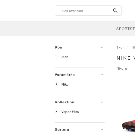
search-
btn
SPORTST
Kön
Skor
N
Män
NIKE
Nike
Varumärke
Nike
Kollektion
Vapor Elite
Sortera