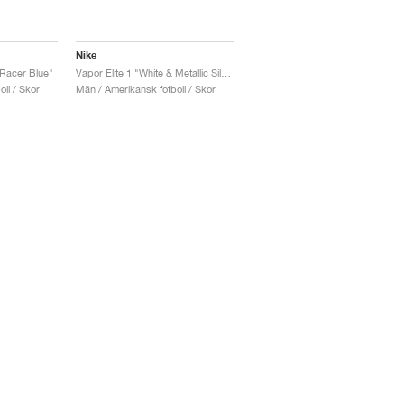
Nike
 Racer Blue"
Vapor Elite 1 "White & Metallic Silver"
ll / Skor
Män / Amerikansk fotboll / Skor