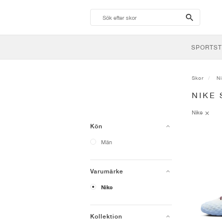
search-
btn
SPORTST
Skor
N
NIKE
Nike
Kön
Män
Varumärke
Nike
Kollektion