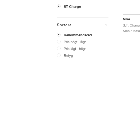
ST Charge
Nike
Sortera
S.T. Charg
Män / Bask
Rekommenderad
Pris högt - lågt
Pris lågt - högt
Betyg