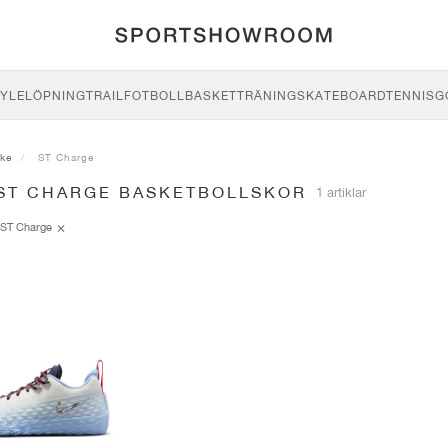
YLE
LÖPNING
TRAIL
FOTBOLL
BASKET
TRÄNING
SKATEBOARD
TENNIS
G
ike
ST Charge
 ST CHARGE BASKETBOLLSKOR
1 artiklar
ST Charge