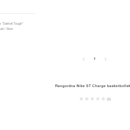
e "Detroit Tough"
et / Skor
1
Rangordna Nike ST Charge basketbolls
(0)