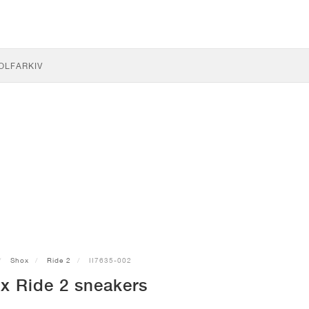
OLF
ARKIV
Shox
Ride 2
II7635-002
x Ride 2 sneakers