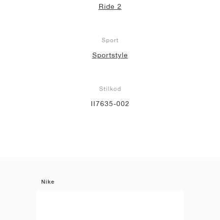
Ride 2
Sport
Sportstyle
Stilkod
II7635-002
Nike