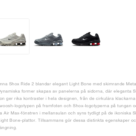
nna Shox Ride 2 blandar elegant Light Bone med skimrande Metalli
. Dynamiska former skapas av panelerna på sidorna, där eleganta S
on ger rika kontraster i hela designen, från de cirkulära klackar
 Swoosh-logotypen på framfoten och Shox-logotyperna på tungan 
 Air Max-fönstren i mellansulan och syns tydligt på de ikoniska
 Light Bone-plattor. Tillsammans gör dessa distinkta egenskaper o
rängning.