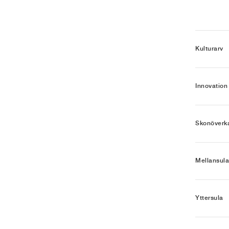
Kulturarv
Innovation
Skonöverk
Mellansula
Yttersula