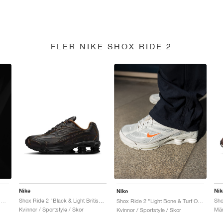
FLER NIKE SHOX RIDE 2
Nike
Nik
Nike
Shox Ride 2 "Black & Light British Tan"
Sho
Shox Ride 2 "Anthracite & Jade Horizon"
Shox Ride 2 "Light Bone & Turf Orange"
Kvinnor / Sportstyle / Skor
Män
Kvinnor / Sportstyle / Skor