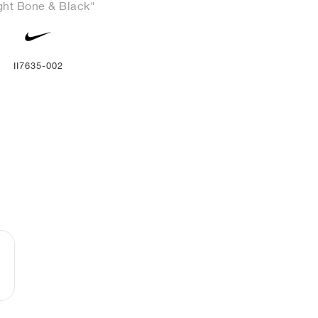
ght Bone & Black"
II7635-002