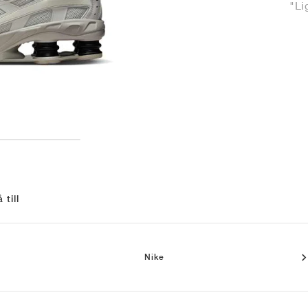
"Li
 till
Nike