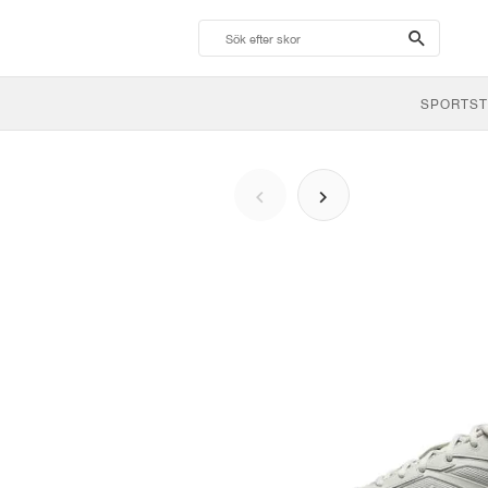
search-
btn
SPORTST