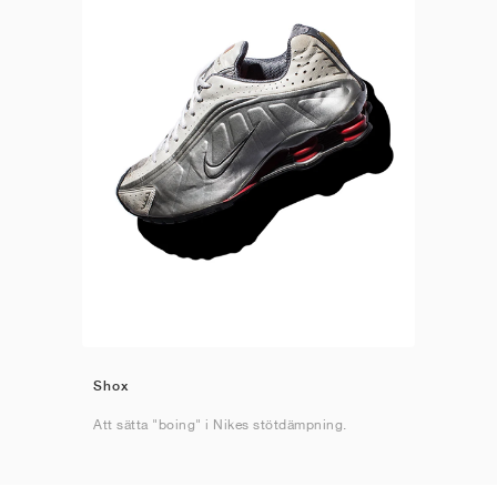
Shox
Att sätta "boing" i Nikes stötdämpning.