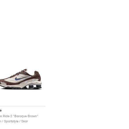
e
x Ride 2 "Baroque Brown"
 / Sportstyle / Skor