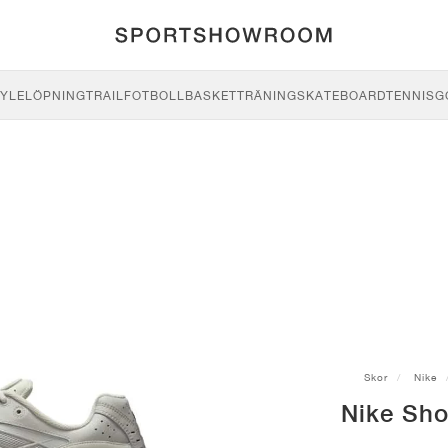
YLE
LÖPNING
TRAIL
FOTBOLL
BASKET
TRÄNING
SKATEBOARD
TENNIS
G
Skor
Nike
Nike Sho