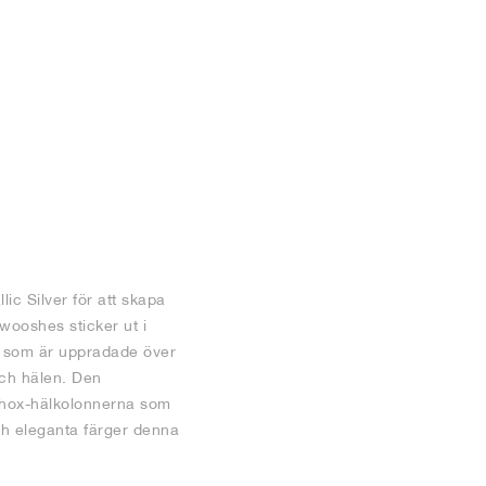
c Silver för att skapa
wooshes sticker ut i
na som är uppradade över
och hälen. Den
 Shox-hälkolonnerna som
ch eleganta färger denna