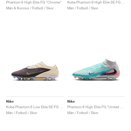
FIELD GENERAL
CRAZE
ADIRACER
MULE
471
GEL-CUMULUS 16
G.T. CUT
FORCE 58
TEKKIRA CUP
508
JORDAN
Phantom 6 High Elite FG "Chrome"
Kobe Phantom 6 High Elite SE FG "Black Mamba"
Män & Kvinnor / Fotboll / Skor
Män / Fotboll / Skor
KILLSHOT 2
MOTO 2K
ITALIA
LEGACY 312
ALLERDALE
G.T. FUTURE
PS8
ALOHA SUPER
600
TOTAL 90
PHENOMENA
FORUM
JUMPMAN JACK
2000
VERTEBRAE
808
AVA ROVER
1000
HAMBURG
204L
AIR MAX 95
933
MIND
860V2
AIR RIFT
Nike
Nike
Kobe Phantom 6 Low Elite SE FG "Black Mamba"
Phantom 6 High Elite FG "United Pack"
Män / Fotboll / Skor
Män / Fotboll / Skor