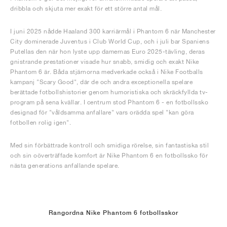
dribbla och skjuta mer exakt för ett större antal mål.
I juni 2025 nådde Haaland 300 karriärmål i Phantom 6 när Manchester
City dominerade Juventus i Club World Cup, och i juli bar Spaniens
Putellas den när hon lyste upp damernas Euro 2025-tävling, deras
gnistrande prestationer visade hur snabb, smidig och exakt Nike
Phantom 6 är. Båda stjärnorna medverkade också i Nike Footballs
kampanj "Scary Good", där de och andra exceptionella spelare
berättade fotbollshistorier genom humoristiska och skräckfyllda tv-
program på sena kvällar. I centrum stod Phantom 6 - en fotbollssko
designad för "våldsamma anfallare" vars orädda spel "kan göra
fotbollen rolig igen".
Med sin förbättrade kontroll och smidiga rörelse, sin fantastiska stil
och sin oöverträffade komfort är Nike Phantom 6 en fotbollssko för
nästa generations anfallande spelare.
Rangordna Nike Phantom 6 fotbollsskor