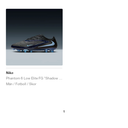
Nike
Phantom 6 Low Elite FG "Shadow Pack"
Män / Fotboll / Skor
1