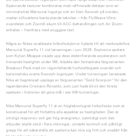
Spännande texturer kombineras med raffinerade detaljer som en
minimalistisk Mercurial-logotyp och en liten Swoosh på insidan,
medan silhuettens banbrytande tekniker – från FlyWeave Ultra-
ovandelen och ZoomX-skum till ACC-behandlingen och Air Zoom-
enheten – framhävs med snyggare text.
Några av Nikes snabbaste fotbollsstjärnor hjälpte till att marknadsföra
Mercurial Superfly 11 vid lanseringen i juni 2026. Explosiva spelare
som Kylian Mbappé visade upp dess elektrifierande acceleration och
hisnande hastighet under VM, iklädda den fantastiska färgvarianten
Breakout Pack med sin iögonfallande fuchsiafärgade ovandel och
karismatiska svarta Swoosh-logotyper. Under turneringen lanserade
Nike en begränsad upplaga av färgvarianten ”Gold Scorpion” för den
legendariske Cristiano Ronaldo, som just hade blivit den första
spelaren i historien att göra mål i sex VM-turneringar.
Nike Mercurial Superfly 11 är en högteknologisk fotbollssko som är
konstruerad för att förbättra alla aspekter av hastigheten. Den är
otroligt responsiv och ger hög energiretur, samtidigt som den
erbjuder starkt stöd i flera riktningar, utmärkt kontroll och pålitligt
grepp för att säkerställa att spelarna kan röra sig fritt och snabbt från