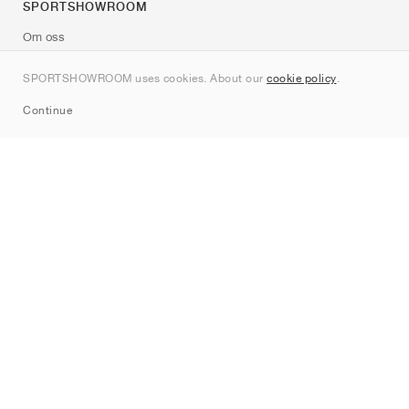
SPORTSHOWROOM
Om oss
Kontakt
SPORTSHOWROOM uses cookies. About our
cookie policy
.
Sitemap
Continue
Märken
Nike
Jordan
adidas
New Balance
ASICS
PUMA
Converse
Vans
Hoka