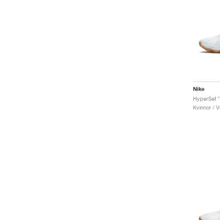
Nike
HyperSet "
Kvinnor / V