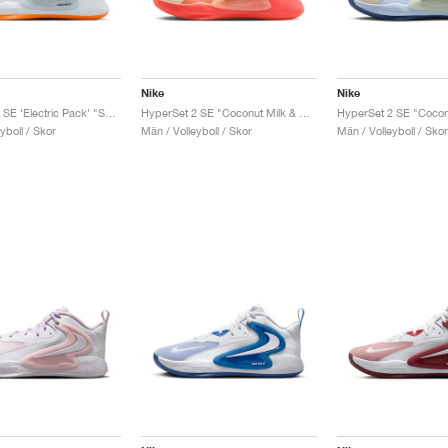
Nike
Nike
Hyperset 2 SE ‘Electric Pack’ "Safari"
HyperSet 2 SE "Coconut Milk & Hot Lava"
yboll / Skor
Män / Volleyboll / Skor
Män / Volleyboll / Skor