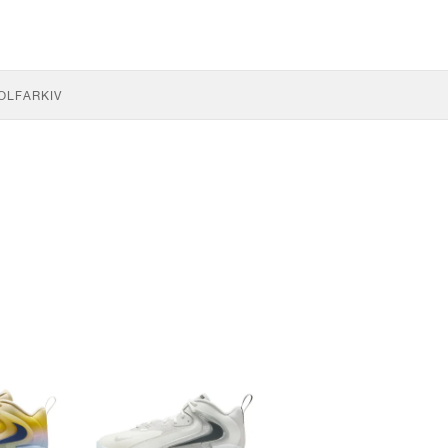
OLF
ARKIV