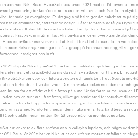
tinspirerade Nike React HyperSet debuterade 2021 med en lätt ovandel i mes
nvändig vaddering för komfort runt hälen och vristerna, och framfoten skydda
lexibel för smidiga övergångar. En dragögla på hälen gör det enkelt att ta på s
om har en ärmliknande, tättsittande design. Låset förstärks av tåliga Flywire
den laterala mittfoten till den mediala hälen. Den tjocka sulan är baserad på 
sponsivt React-skum inuti en fast Phylon-bärare för en övertygande blandning 
. Höga sidoväggar samverkar med utskottet för att stabilisera foten vid sido
rie koncentriska ringar som ger ett fast grepp på inomhusunderlag, vilket gör 
förtroende, hastighet och kraft.
2024 släppte Nike HyperSet 2 med en rad radikala uppdateringar. Den har en 
lerande mesh, ett dragskydd på insidan och syntetläder runt hälen. En robus
rke sträcker sig över den laterala vristen och ansluter till det översta snörhå
litet och förhindra att vristen vrids. Den samverkar också med den mellanhög
strukturen för att effektivt hålla foten på plats. Under foten är mellansulan
 i hälen och en tunnare i framfoten, vilket ger starkt stöd för fotvalvet tills
rörelser, fjädrande hopp och dämpade landningar. En plastskena i ovandelen oc
kompromissa med komforten, medan den mjuka men slitstarka yttersulan i gu
ill tå och utskärningar i mitten för lätt grepp på olika inomhusunderlag.
rSet har använts av flera professionella volleybollspelare, och några av dem b
r OS i Paris. År 2025 bar en Nike-atlet och erfaren motsatt anfallare en elega