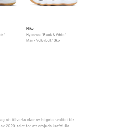
Nike
ck"
Hyperset "Black & White"
Män / Volleyboll / Skor
g att tillverka skor av högsta kvalitet för
v 2020-talet för att erbjuda kraftfulla