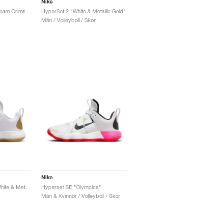
Nike
HyperSet 2 "White & Team Crimson"
HyperSet 2 "White & Metallic Gold"
Män / Volleyboll / Skor
Nike
React Hyperset SE "White & Metallic Gold"
Hyperset SE "Olympics"
Män & Kvinnor / Volleyboll / Skor