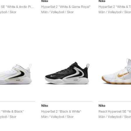
Nike
Nike
Hyperset 2 SE "White & Arctic Pink"
HyperSet 2 "White & Game Royal"
yboll / Skor
Män / Volleyboll / Skor
Män / Volleyboll / Skor
Nike
Nike
 "White & Black"
HyperSet 2 "Black & White"
yboll / Skor
Män / Volleyboll / Skor
Män / Volleyboll / Skor