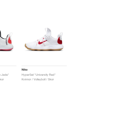
Nike
n Jade"
HyperSet "University Red"
Skor
Kvinnor / Volleyboll / Skor