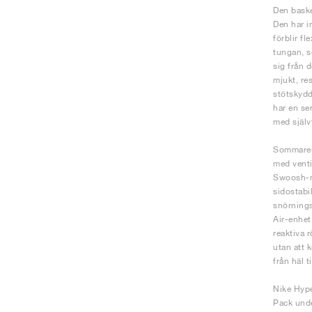
Den baske
Den har i
förblir f
tungan, s
sig från 
mjukt, re
stötskydd
har en se
med själv
Sommaren 
med venti
Swoosh-mä
sidostabi
snörnings
Air-enhet
reaktiva 
utan att 
från häl t
Nike Hype
Pack unde