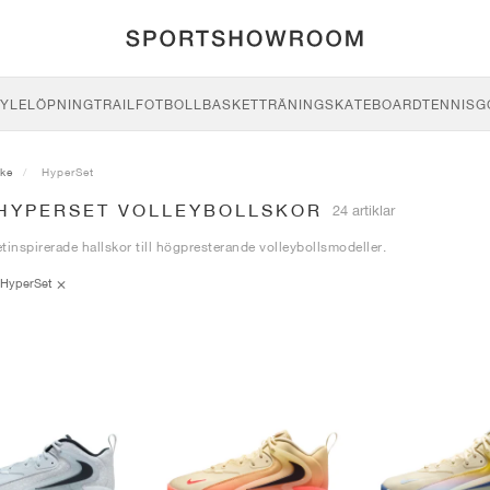
YLE
LÖPNING
TRAIL
FOTBOLL
BASKET
TRÄNING
SKATEBOARD
TENNIS
G
ike
HyperSet
 HYPERSET VOLLEYBOLLSKOR
24 artiklar
tinspirerade hallskor till högpresterande volleybollsmodeller.
HyperSet