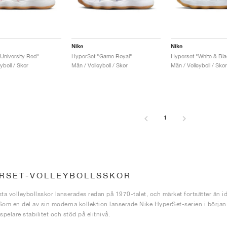
Nike
Nike
University Red"
HyperSet "Game Royal"
Hyperset "White & Bla
yboll / Skor
Män / Volleyboll / Skor
Män / Volleyboll / Skor
1
RSET-VOLLEYBOLLSSKOR
sta volleybollsskor lanserades redan på 1970-talet, och märket fortsätter än ida
Som en del av sin moderna kollektion lanserade Nike HyperSet-serien i början a
spelare stabilitet och stöd på elitnivå.