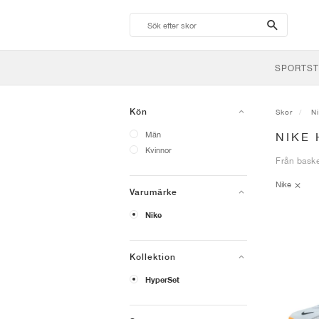
search-
btn
SPORTST
Kön
Skor
N
Män
NIKE
Kvinnor
Från baske
Nike
Varumärke
Nike
Kollektion
HyperSet