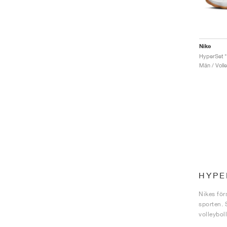
Nike
HyperSet "
Män / Volle
HYPE
Nikes för
sporten. 
volleyboll