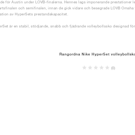
de för Austin under LOVB-finalerna. Hennes lags imponerande prestationer ledd
artsfinalen och semifinalen, innan de gick vidare och besegrade LOVB Omaha fö
tion av HyperSets prestandakapacitet.
rSet är en stabil, stödjande, snabb och fjädrande volleybollssko designad för 
Rangordna Nike HyperSet volleybollsk
(0)