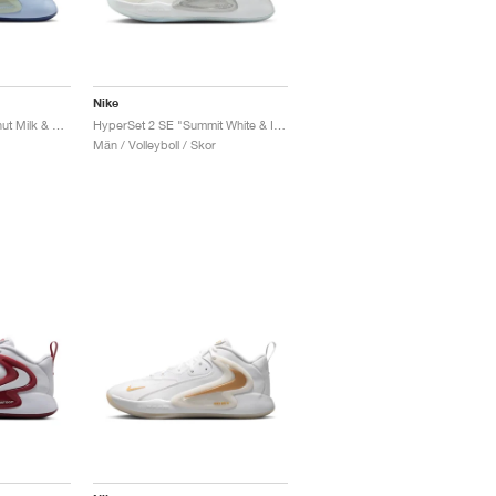
Nike
HyperSet 2 SE "Coconut Milk & Hydrogen Blue"
HyperSet 2 SE "Summit White & Iron Grey"
Män / Volleyboll / Skor