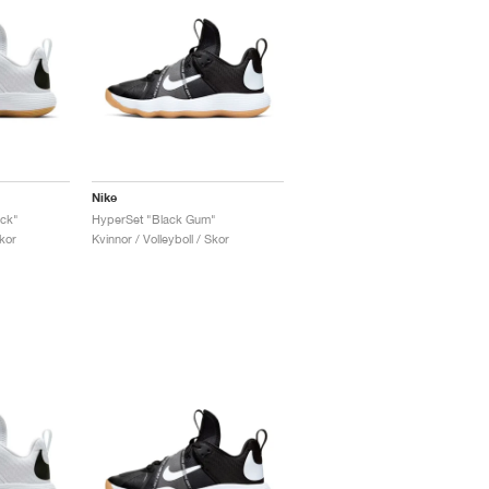
Nike
ack"
HyperSet "Black Gum"
Skor
Kvinnor / Volleyboll / Skor