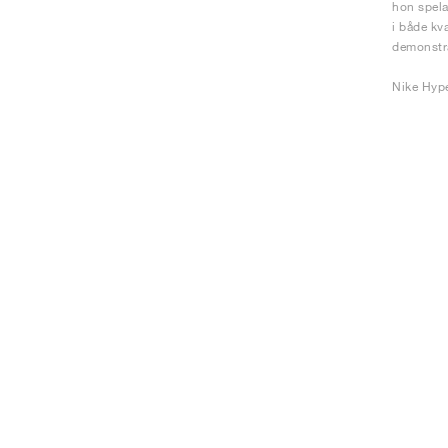
hon spela
i både kv
demonstra
Nike Hype