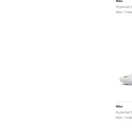
Nike
Män / Volle
Nike
HyperSet 2
Män / Volle