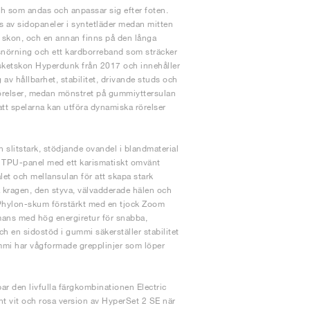
h som andas och anpassar sig efter foten.
s av sidopaneler i syntetläder medan mitten
ig skon, och en annan finns på den långa
-snörning och ett kardborreband som sträcker
basketskon Hyperdunk från 2017 och innehåller
av hållbarhet, stabilitet, drivande studs och
rörelser, medan mönstret på gummiyttersulan
att spelarna kan utföra dynamiska rörelser
slitstark, stödjande ovandel i blandmaterial
t TPU-panel med ett karismatiskt omvänt
let och mellansulan för att skapa stark
a kragen, den styva, välvadderade hälen och
 i Phylon-skum förstärkt med en tjock Zoom
ammans med hög energiretur för snabba,
h en sidostöd i gummi säkerställer stabilitet
mmi har vågformade grepplinjer som löper
ar den livfulla färgkombinationen Electric
nt vit och rosa version av HyperSet 2 SE när