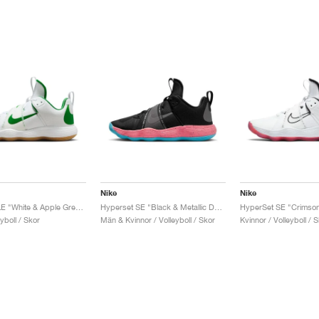
Nike
Nike
HyperSet LE "White & Apple Green"
Hyperset SE "Black & Metallic Dark Grey"
HyperSet SE "Crimso
yboll / Skor
Män & Kvinnor / Volleyboll / Skor
Kvinnor / Volleyboll / 