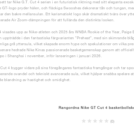
sett tar Nike G.T. Cut 4 serien i en futuristisk riktning med sitt eleganta exosk
 GT-logo pryder hälen, och fläckiga Swooshes dekorerar tån och tungan, m
ar den bakre mellansulan. Ett karismatiskt logo skär dramatiskt tvärs över ytte
erade Air Zoom-dämpningen för att fullända den distinkta looken.
4 visades upp av Nike-atleten och 2025 års WNBA Rookie of the Year, Paige B
 uppträdde i den fantastiska färgvarianten ”Preheat”, med sin skimrande blåg
liga grå yttersula, vilket skapade enorm hype och spekulationer om vilka pre
enare hedrade Nike Kinas passionerade basketgemenskap genom att officiellt
po i Shanghai i november, inför lanseringen i januari 2026.
 Cut 4 bygger vidare på sina föregångares fantastiska framgångar och tar spor
nerande ovandel och tekniskt avancerade sula, vilket hjälper snabba spelare 
e blandning av hastighet och smidighet.
Rangordna Nike GT Cut 4 basketbollsk
(0)