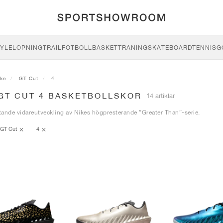
YLE
LÖPNING
TRAIL
FOTBOLL
BASKET
TRÄNING
SKATEBOARD
TENNIS
G
ike
GT Cut
4
 GT CUT 4 BASKETBOLLSKOR
14 artiklar
ande vidareutveckling av Nikes högpresterande ”Greater Than”-serie.
GT Cut
4