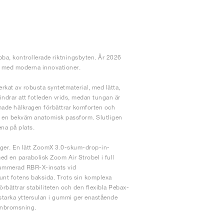
bba, kontrollerade riktningsbyten. År 2026
ld med moderna innovationer.
rkat av robusta syntetmaterial, med lätta,
hindrar att fotleden vrids, medan tungan är
rmade hälkragen förbättrar komforten och
r en bekväm anatomisk passform. Slutligen
ena på plats.
ager. En lätt ZoomX 3.0-skum-drop-in-
ed en parabolisk Zoom Air Strobel i full
 gummerad RBR-X-insats vid
unt fotens baksida. Trots sin komplexa
rbättrar stabiliteten och den flexibla Pebax-
tstarka yttersulan i gummi ger enastående
 inbromsning.