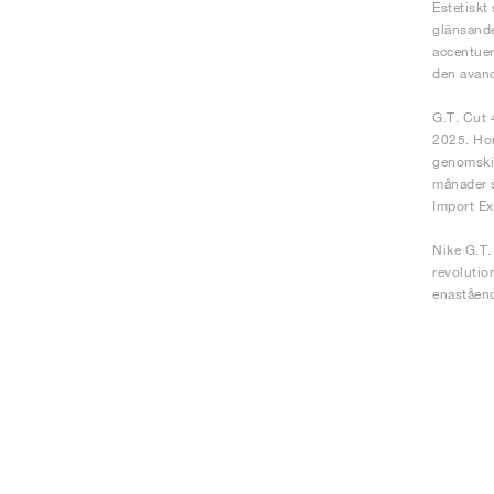
Estetiskt 
glänsande
accentuer
den avanc
G.T. Cut 
2025. Hon
genomskin
månader s
Import Ex
Nike G.T.
revolutio
enaståend