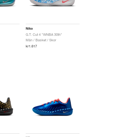
Nike
G.T. Cut 4 "WNBA 30th"
Män / Basket / Skor
kr1.617