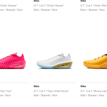
Nike
Nike
 "Dylan Harper"
G.T. Cut 4 "Dylan Harper"
G.T. Cut 4 "Victor W
nor / Basket / Skor
Män / Basket / Skor
Barn / Basket / Skor
Nike
Nike
 "Kay Yow"
G.T. Cut 4 "Year of the Horse"
G.T. Cut 4 "Bruce Lee
et / Skor
Män / Basket / Skor
Män / Basket / Skor