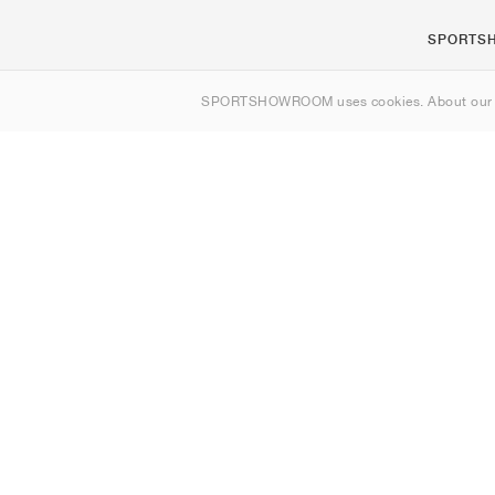
SPORTS
Om oss
SPORTSHOWROOM uses cookies. About ou
Kontakt
Sitemap