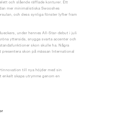
elett och slående räfflade konturer. Ett
edan mer minimalistiska Swooshes
rsulan, och dess synliga fönster lyfter fram
ueckers, under hennes All-Star-debut i juli
röna yttersida, snygga svarta accenter och
standafunktioner skon skulle ha. Några
 presentera skon på mässan International
tinnovation till nya höjder med sin
att enkelt skapa utrymme genom en
or