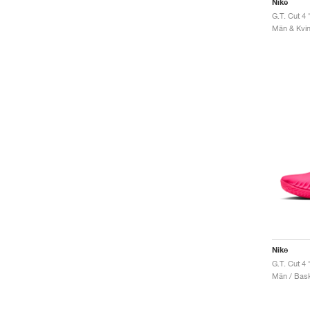
Nike
G.T. Cut 4
Män & Kvin
Nike
G.T. Cut 4
Män / Bask