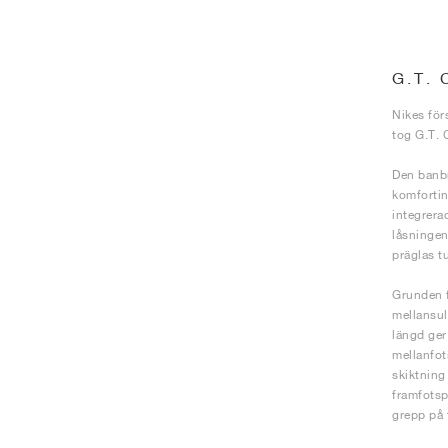
G.T.
Nikes för
tog G.T. 
Den banbr
komfortinr
integrera
låsningen
präglas t
Grunden f
mellansul
längd ger
mellanfot
skiktning
framfotsp
grepp på 