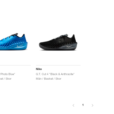
Nike
"Photo Blue"
G.T. Cut 4 "Black & Anthracite"
et / Skor
Män / Basket / Skor
1