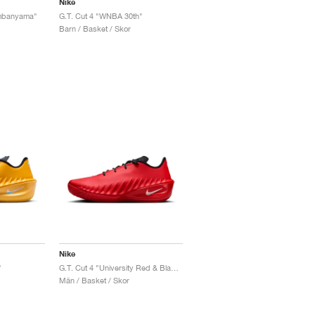
Nike
embanyama"
G.T. Cut 4 "WNBA 30th"
Barn / Basket / Skor
Nike
"
G.T. Cut 4 "University Red & Black"
Män / Basket / Skor