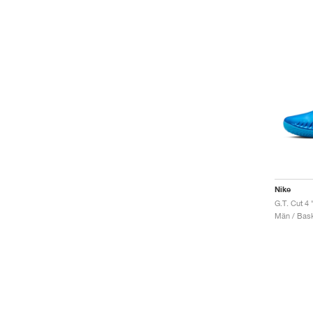
Nike
G.T. Cut 4 
Män / Bask