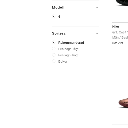
Modell
4
Nike
G.T. Cut 4
Sortera
Män / Bask
Rekommenderad
kr2.299
Pris högt - lågt
Pris lågt - högt
Betyg