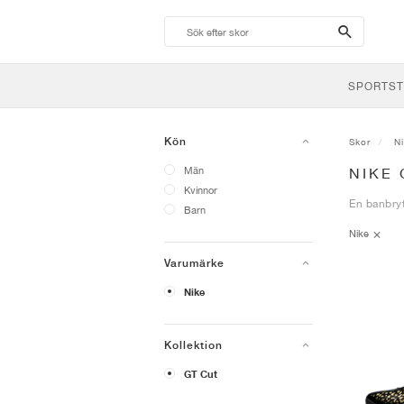
search-
btn
SPORTST
Kön
Skor
N
Män
NIKE
Kvinnor
En banbryt
Barn
Nike
Varumärke
Nike
Kollektion
GT Cut