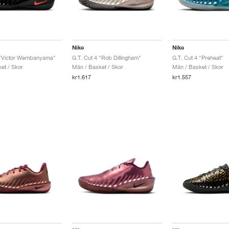
Nike
Nike
 "Victor Wembanyama"
G.T. Cut 4 "Rob Dillingham"
G.T. Cut 4 "Preheat"
et / Skor
Män / Basket / Skor
Män / Basket / Skor
kr1.617
kr1.557