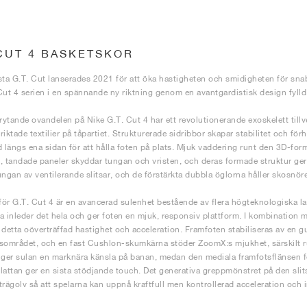
 CUT 4 BASKETSKOR
sta G.T. Cut lanserades 2021 för att öka hastigheten och smidigheten för sna
Cut 4 serien i en spännande ny riktning genom en avantgardistisk design fyl
ytande ovandelen på Nike G.T. Cut 4 har ett revolutionerande exoskelett tillve
iktade textilier på tåpartiet. Strukturerade sidribbor skapar stabilitet och för
d längs ena sidan för att hålla foten på plats. Mjuk vaddering runt den 3D-fo
, tandade paneler skyddar tungan och vristen, och deras formade struktur ge
ungan av ventilerande slitsar, och de förstärkta dubbla öglorna håller skosnör
ör G.T. Cut 4 är en avancerad sulenhet bestående av flera högteknologiska l
a inleder det hela och ger foten en mjuk, responsiv plattform. I kombination m
 detta oöverträffad hastighet och acceleration. Framfoten stabiliseras av en
sområdet, och en fast Cushlon-skumkärna stöder ZoomX:s mjukhet, särskilt r
 ger sulan en marknära känsla på banan, medan den mediala framfotsflänsen fö
lattan ger en sista stödjande touch. Det generativa greppmönstret på den sli
trägolv så att spelarna kan uppnå kraftfull men kontrollerad acceleration och