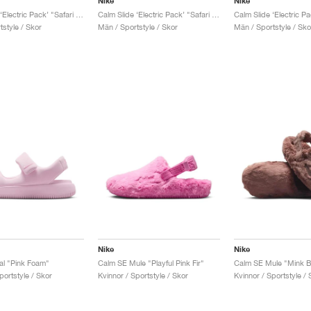
Nike
Nike
Calm Slide ‘Electric Pack’ "Safari Volt"
Calm Slide ‘Electric Pack’ "Safari Racer Blue"
style / Skor
Män / Sportstyle / Skor
Män / Sportstyle / Sko
Nike
Nike
l "Pink Foam"
Calm SE Mule "Playful Pink Fir"
Calm SE Mule "Mink B
portstyle / Skor
Kvinnor / Sportstyle / Skor
Kvinnor / Sportstyle / 