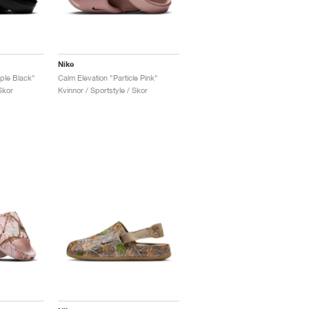
Nike
iple Black"
Calm Elevation "Particle Pink"
Skor
Kvinnor / Sportstyle / Skor