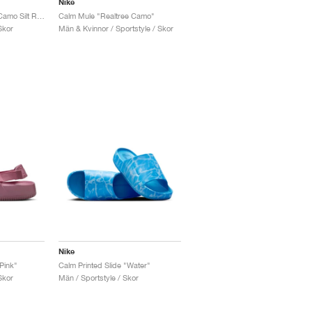
Nike
Calm Slide RealTree "Camo Silt Red"
Calm Mule "Realtree Camo"
Skor
Män & Kvinnor / Sportstyle / Skor
Nike
Pink"
Calm Printed Slide "Water"
Skor
Män / Sportstyle / Skor