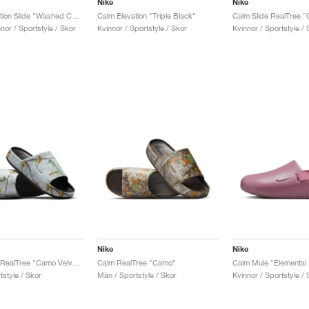
Nike
Nike
Calm Elevation Slide "Washed Coral"
Calm Elevation "Triple Black"
or / Sportstyle / Skor
Kvinnor / Sportstyle / Skor
Kvinnor / Sportstyle / 
Nike
Nike
Calm Slide RealTree "Camo Velvet Brown"
Calm RealTree "Camo"
Calm Mule "Elemental 
style / Skor
Män / Sportstyle / Skor
Kvinnor / Sportstyle / 