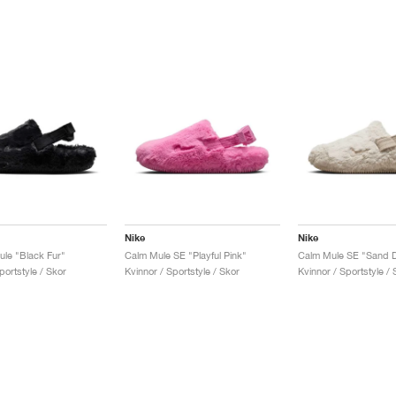
Nike
Nike
le "Black Fur"
Calm Mule SE "Playful Pink"
Calm Mule SE "Sand Dr
portstyle / Skor
Kvinnor / Sportstyle / Skor
Kvinnor / Sportstyle / 