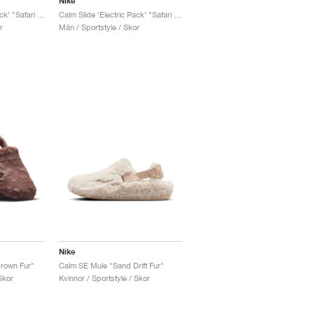
Nike
Calm Slide ‘Electric Pack’ "Safari Black"
Calm Slide ‘Electric Pack’ "Safari Football Grey"
r
Män / Sportstyle / Skor
Nike
rown Fur"
Calm SE Mule "Sand Drift Fur"
Skor
Kvinnor / Sportstyle / Skor