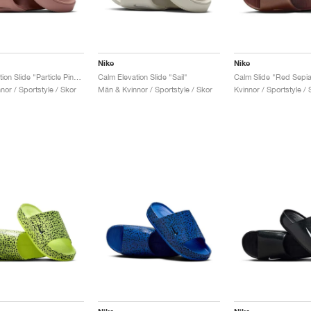
Nike
Nike
Calm Elevation Slide "Particle Pink & Metallic Rose Gold"
Calm Elevation Slide "Sail"
Calm Slide "Red Sepi
or / Sportstyle / Skor
Män & Kvinnor / Sportstyle / Skor
Kvinnor / Sportstyle / 