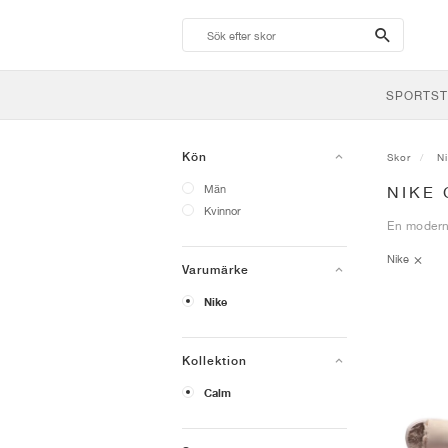
search-
btn
SPORTST
Kön
Skor
N
Män
NIKE
Kvinnor
En modern 
Nike
Varumärke
Nike
Kollektion
Calm