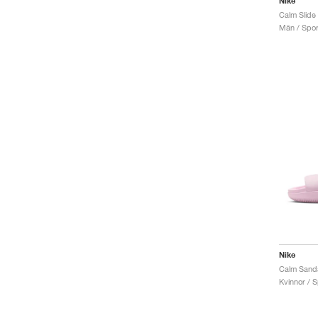
Nike
Män / Sport
Nike
Calm Sanda
Kvinnor / S