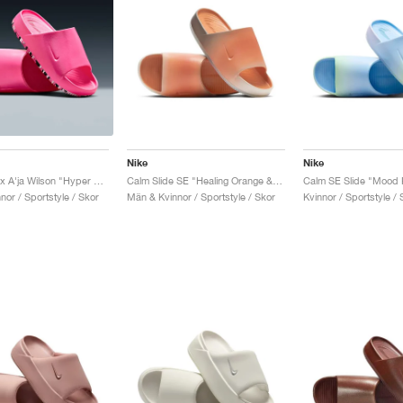
Nike
Nike
Calm Slide x A'ja Wilson "Hyper Pink"
Calm Slide SE "Healing Orange & Cave Stone"
Calm SE Slide "Mood 
or / Sportstyle / Skor
Män & Kvinnor / Sportstyle / Skor
Kvinnor / Sportstyle / 