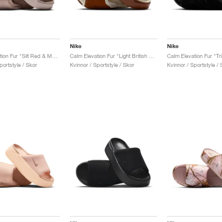
Nike
Nike
Calm Elevation Fur "Silt Red & Malt"
Calm Elevation Fur "Light British Tan & Coconut Milk"
Calm Elevation Fur "Tr
portstyle / Skor
Kvinnor / Sportstyle / Skor
Kvinnor / Sportstyle / 