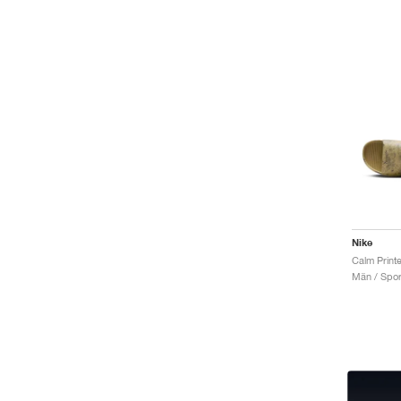
Nike
Män / Sport