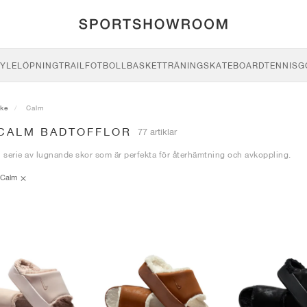
YLE
LÖPNING
TRAIL
FOTBOLL
BASKET
TRÄNING
SKATEBOARD
TENNIS
G
ike
Calm
 CALM BADTOFFLOR
77 artiklar
serie av lugnande skor som är perfekta för återhämtning och avkoppling.
Calm