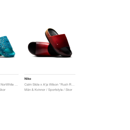
Nike
Calm Slide x NorBlack NorWhite "Artist Collection"
Calm Slide x A'ja Wilson "Rush Red"
Skor
Män & Kvinnor / Sportstyle / Skor