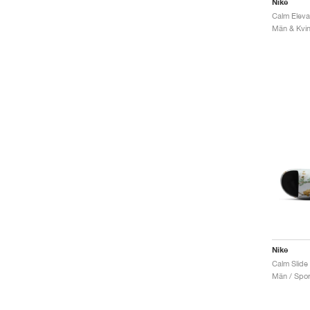
Nike
Män & Kvinn
Nike
Män / Sport