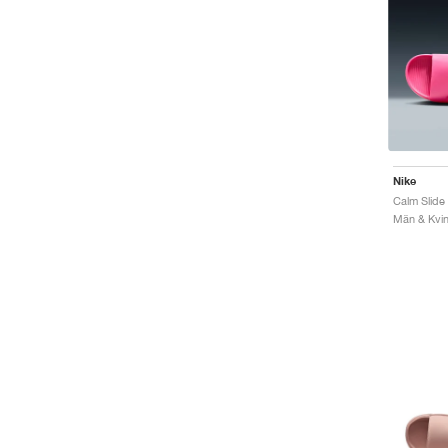
Nike
Män & Kvinn