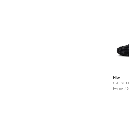
Nike
Calm SE Mu
Kvinnor / S