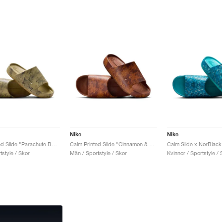
Nike
Nike
Calm Printed Slide "Parachute Beige"
Calm Printed Slide "Cinnamon & Monarch"
style / Skor
Män / Sportstyle / Skor
Kvinnor / Sportstyle / 