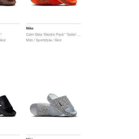
Nike
a"
Calm Slide ‘Electric Pack’ "Safari Total Orange"
Skor
Män / Sportstyle / Skor