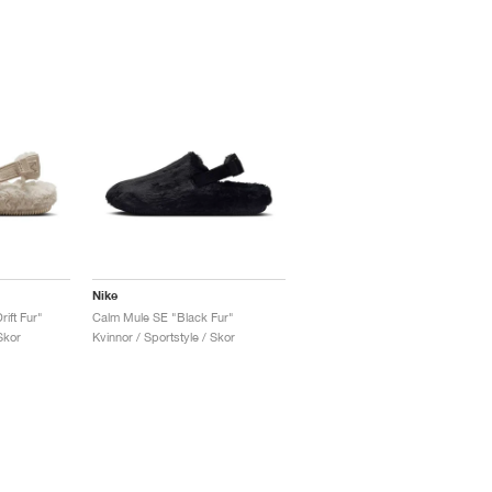
Nike
ift Fur"
Calm Mule SE "Black Fur"
Skor
Kvinnor / Sportstyle / Skor