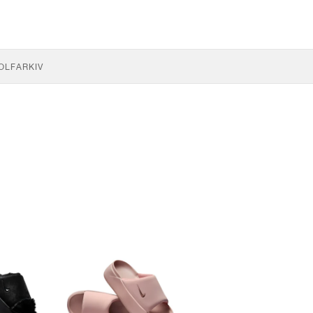
OLF
ARKIV