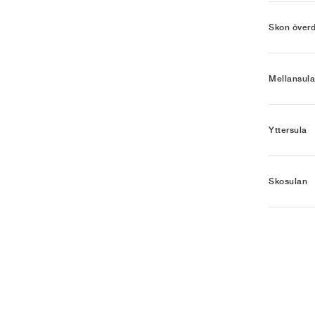
Skon överd
Mellansula
Yttersula
Skosulan