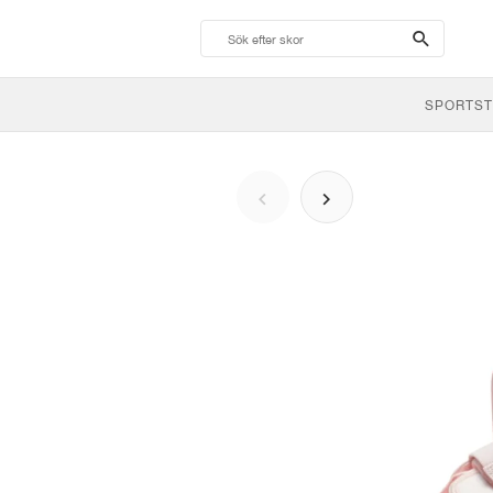
search-
btn
SPORTST