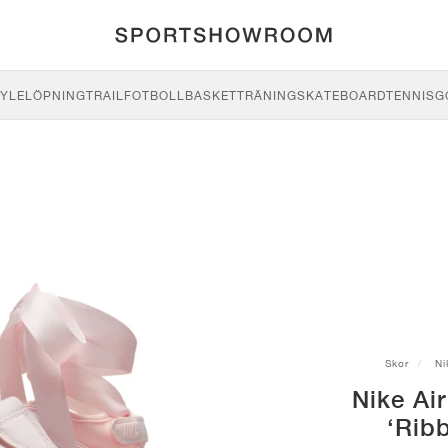
YLE
LÖPNING
TRAIL
FOTBOLL
BASKET
TRÄNING
SKATEBOARD
TENNIS
G
Skor
Ni
Nike Ai
‘Rib