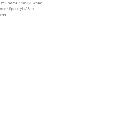
 Rift Breathe "Black & White"
nnor / Sportstyle / Skor
.399