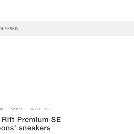
OLF
ARKIV
ke
Air Rift
HQ3761-640
r Rift Premium SE
bons’ sneakers