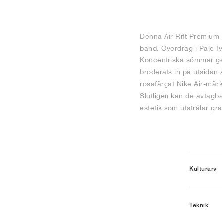
Denna Air Rift Premium S
band. Överdrag i Pale Iv
Koncentriska sömmar ger
broderats in på utsidan 
rosafärgat Nike Air-märk
Slutligen kan de avtagb
estetik som utstrålar gra
Kulturarv
Teknik