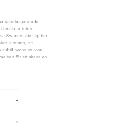
na balettinspirerade
kt omsluter foten.
sa Swoosh skickligt har
bakre remmen, ett
n subtil nyans av rosa.
malben för att skapa en