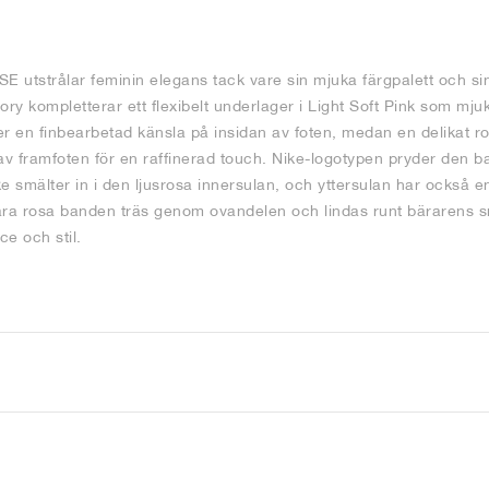
E utstrålar feminin elegans tack vare sin mjuka färgpalett och si
ory kompletterar ett flexibelt underlager i Light Soft Pink som mju
 en finbearbetad känsla på insidan av foten, medan en delikat ro
av framfoten för en raffinerad touch. Nike-logotypen pryder den 
e smälter in i den ljusrosa innersulan, och yttersulan har också e
ara rosa banden träs genom ovandelen och lindas runt bärarens s
ce och stil.