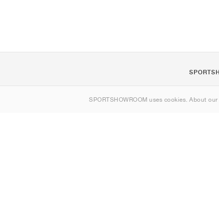
SPORTS
Om oss
SPORTSHOWROOM uses cookies. About ou
Kontakt
Sitemap