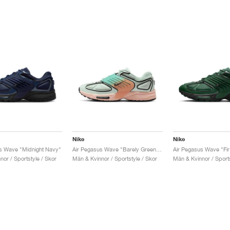
Nike
Nike
s Wave "Midnight Navy"
Air Pegasus Wave "Barely Green & Washed Coral"
Air Pegasus Wave "Fir
or / Sportstyle / Skor
Män & Kvinnor / Sportstyle / Skor
Män & Kvinnor / Sports