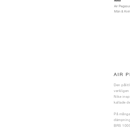
Nike
Air Pegasu
Män & Kvinn
AIR 
Den pålit
verkligen
Nike insp
kallade d
På många 
dämpning i
BRS 1000-