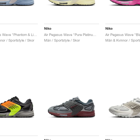
Nike
Nike
Air Pegasus Wave "Phantom & Light Armory Blue"
Air Pegasus Wave "Pure Platinum & Alabaster"
or / Sportstyle / Skor
Män / Sportstyle / Skor
Män & Kvinnor / Sports