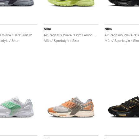
Nike
Nike
s Wave "Dark Raisin"
Air Pegasus Wave "Light Lemon Twist"
style / Skor
Män / Sportstyle / Skor
Män / Sportstyle / Sko