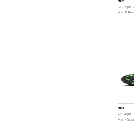
Nike
Män & Kvinn
Nike
Män / Sport