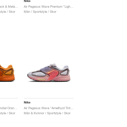
Nike
Air Pegasus Wave "Black & Metallic Gold"
Air Pegasus Wave Premium "Light Orewood Brown & Ashen Slate"
tyle / Skor
Män / Sportstyle / Skor
Nike
Air Pegasus Wave "Sundial Orange & Blue"
Air Pegasus Wave "Amethyst Tint & Magic Ember"
tyle / Skor
Män & Kvinnor / Sportstyle / Skor