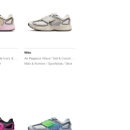
Nike
Air Pegasus Wave "Pale Ivory & Pink Foam"
Air Pegasus Wave "Sail & Coconut Milk"
r
Män & Kvinnor / Sportstyle / Skor