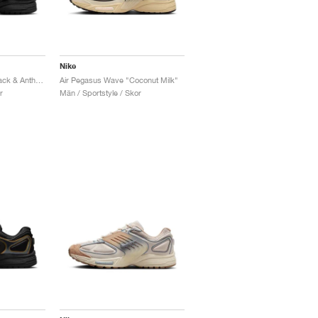
Nike
Air Pegasus Wave "Black & Anthracite"
Air Pegasus Wave "Coconut Milk"
r
Män / Sportstyle / Skor