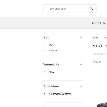
search-
btn
SPORTST
Kön
Skor
N
Män
NIKE
Kvinnor
En rave-in
Nike
Varumärke
Nike
Kollektion
Air Pegasus Wave