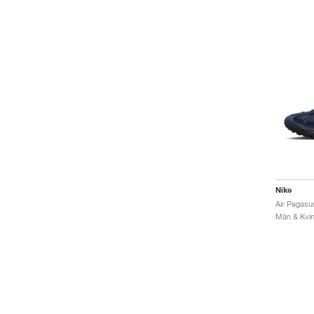
Nike
Air Pegasu
Män & Kvinn