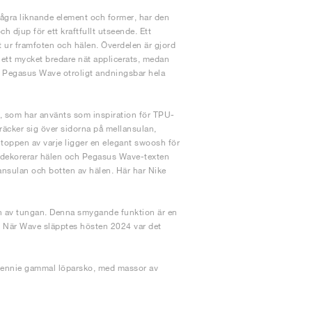
ågra liknande element och former, har den
djup för ett kraftfullt utseende. Ett
t ur framfoten och hälen. Överdelen är gjord
r ett mycket bredare nät applicerats, medan
a Pegasus Wave otroligt andningsbar hela
, som har använts som inspiration för TPU-
äcker sig över sidorna på mellansulan,
er toppen av varje ligger en elegant swoosh för
l dekorerar hälen och Pegasus Wave-texten
ansulan och botten av hälen. Här har Nike
an av tungan. Denna smygande funktion är en
al. När Wave släpptes hösten 2024 var det
ecennie gammal löparsko, med massor av