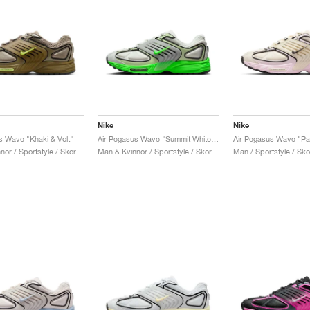
Nike
Nike
s Wave "Khaki & Volt"
Air Pegasus Wave "Summit White & Barely Volt"
or / Sportstyle / Skor
Män & Kvinnor / Sportstyle / Skor
Män / Sportstyle / Sko