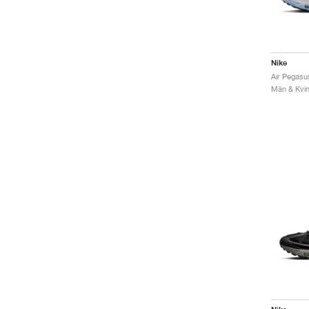
Nike
Män & Kvinn