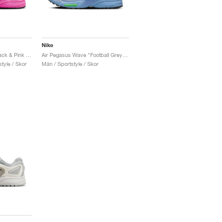
Nike
Air Pegasus Wave "Black & Pink Blast"
Air Pegasus Wave "Football Grey & Royal Pulse"
tyle / Skor
Män / Sportstyle / Skor