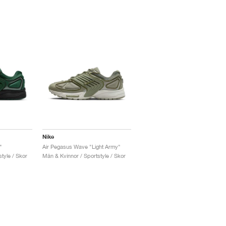
Nike
"
Air Pegasus Wave "Light Army"
tyle / Skor
Män & Kvinnor / Sportstyle / Skor