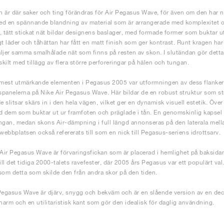
 är där saker och ting förändras för Air Pegasus Wave, för även om den har n
d en spännande blandning av material som är arrangerade med komplexitet och 
gt, tätt stickat nät bildar designens baslager, med formade former som buktar u
gt läder och tåhättan har fått en matt finish som ger kontrast. Runt kragen ha
ljer samma smalhålade nät som finns på resten av skon. I slutändan gör dett
skilt med tillägg av flera större perforeringar på hälen och tungan.
 mest utmärkande elementen i Pegasus 2005 var utformningen av dess flanker
panelerna på Nike Air Pegasus Wave. Här bildar de en robust struktur som str
de slitsar skärs in i den hela vägen, vilket ger en dynamisk visuell estetik. Öv
d dem som buktar ut ur framfoten och präglade i tån. En genomskinlig kapse
ngan, medan skons Air-dämpning i full längd annonseras på den laterala mell
ebbplatsen också refererats till som en nick till Pegasus-seriens idrottsarv.
 Air Pegasus Wave är förvaringsfickan som är placerad i hemlighet på baksid
till det tidiga 2000-talets ravefester, där 2005 års Pegasus var ett populärt v
som detta som skilde den från andra skor på den tiden.
Pegasus Wave är djärv, snygg och bekväm och är en slående version av en d
arm och en utilitaristisk kant som gör den idealisk för daglig användning.