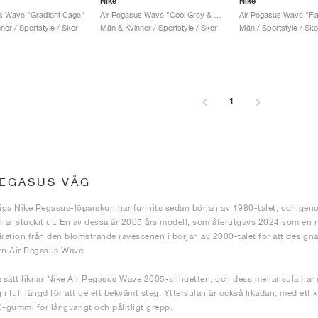
Nike
Nike
s Wave "Gradient Cage"
Air Pegasus Wave "Cool Grey & Dark Team Red"
or / Sportstyle / Skor
Män & Kvinnor / Sportstyle / Skor
Män / Sportstyle / Sko
1
PEGASUS VÅG
liga Nike Pegasus-löparskon har funnits sedan början av 1980-talet, och geno
 har stuckit ut. En av dessa är 2005 års modell, som återutgavs 2024 som en
iration från den blomstrande ravescenen i början av 2000-talet för att design
en Air Pegasus Wave.
sätt liknar Nike Air Pegasus Wave 2005-silhuetten, och dess mellansula ha
 full längd för att ge ett bekvämt steg. Yttersulan är också likadan, med ett kl
gummi för långvarigt och pålitligt grepp.