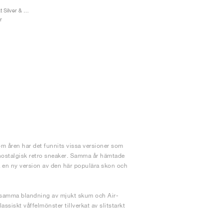
Air Pegasus Wave "Flat Silver & Vast Grey"
r
m åren har det funnits vissa versioner som
 nostalgisk retro sneaker. Samma år hämtade
a en ny version av den här populära skon och
r samma blandning av mjukt skum och Air-
assiskt våffelmönster tillverkat av slitstarkt