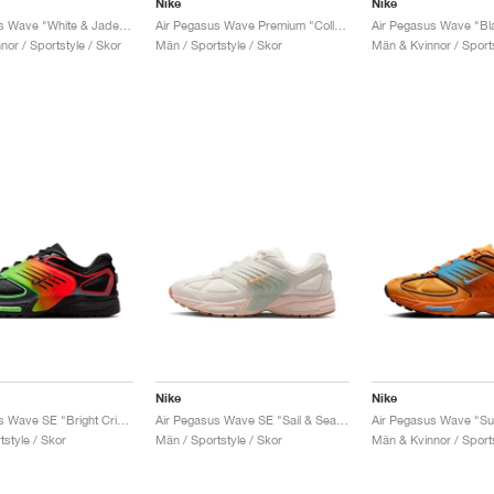
Nike
Nike
Air Pegasus Wave "White & Jade Aura"
Air Pegasus Wave Premium "College Grey & Copper Moon"
or / Sportstyle / Skor
Män / Sportstyle / Skor
Män & Kvinnor / Sports
Nike
Nike
Air Pegasus Wave SE "Bright Crimson & Green Strike"
Air Pegasus Wave SE "Sail & Seafoam"
style / Skor
Män / Sportstyle / Skor
Män & Kvinnor / Sports