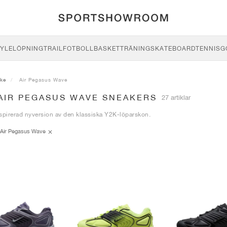
YLE
LÖPNING
TRAIL
FOTBOLL
BASKET
TRÄNING
SKATEBOARD
TENNIS
G
ike
Air Pegasus Wave
 AIR PEGASUS WAVE SNEAKERS
27 artiklar
spirerad nyversion av den klassiska Y2K-löparskon.
Air Pegasus Wave