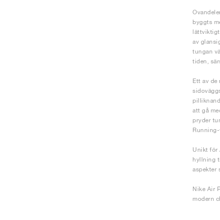
Ovandelen
byggts me
lättvikti
av glansi
tungan vä
tiden, sär
Ett av de
sidoväggs
pilliknan
att gå me
pryder tu
Running-w
Unikt för
hyllning 
aspekter 
Nike Air 
modern ch