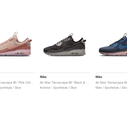
Nike
Nike
Air Max Terrascape 90 "Pink Oxford"
Air Max Terrascape 90 "Black & Thunder Grey"
Air Max Terrascape 9
portstyle / Skor
Kvinnor / Sportstyle / Skor
Män / Sportstyle / Sko