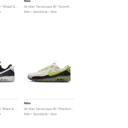
Nike
Air Max Terrascape 90 "Wheat Gold & Blue Lightning"
Air Max Terrascape 90 "Summit White & Red Clay"
r
Män / Sportstyle / Skor
Nike
Air Max Terrascape 90 "Black & White"
Air Max Terrascape 90 "Phantom & Vivid Green"
r
Män / Sportstyle / Skor