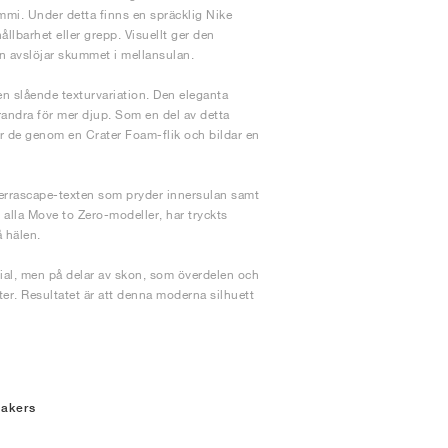
mi. Under detta finns en spräcklig Nike
lbarhet eller grepp. Visuellt ger den
n avslöjar skummet i mellansulan.
en slående texturvariation. Den eleganta
randra för mer djup. Som en del av detta
r de genom en Crater Foam-flik och bildar en
errascape-texten som pryder innersulan samt
alla Move to Zero-modeller, har tryckts
 hälen.
rial, men på delar av skon, som överdelen och
ter. Resultatet är att denna moderna silhuett
eakers