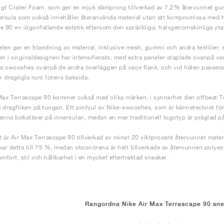
gt Crater Foam, som ger en mjuk dämpning tillverkad av 7,2% återvunnet gum
ersula som också innehåller återanvända material utan att kompromissa med hål
e 90 en iögonfallande estetik eftersom den spräckliga, halvgenomskinliga yta
len ger en blandning av material, inklusive mesh, gummi och andra textilier, 
en i originaldesignen har intensifierats, med extra paneler staplade ovanpå va
ra swooshes ovanpå de andra överläggen på varje flank, och vid hälen passera
 dragögla runt fotens baksida.
Max Terrascape 90 kommer också med olika märken, i synnerhet den offbeat T
 dragfliken på tungan. Ett pinhjul av Nike-swooshes, som är kännetecknet för 
enna bokstäver på innersulan, medan en mer traditionell logotyp är präglad på
tt är Air Max Terrascape 90 tillverkad av minst 20 viktprocent återvunnet mate
kar detta till 75 %, medan skosnörena är helt tillverkade av återvunnen polyes
omfort, stil och hållbarhet i en mycket eftertraktad sneaker.
Rangordna Nike Air Max Terrascape 90 sn