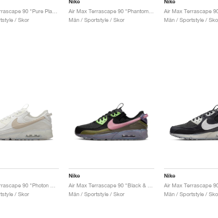
Nike
Nike
Air Max Terrascape 90 "Pure Platinum & Hyper Royal"
Air Max Terrascape 90 "Phantom & Action Grape"
style / Skor
Män / Sportstyle / Skor
Män / Sportstyle / Sko
Nike
Nike
Air Max Terrascape 90 "Photon Dust & Light Iron Ore"
Air Max Terrascape 90 "Black & Elemental Pink"
style / Skor
Män / Sportstyle / Skor
Män / Sportstyle / Sko