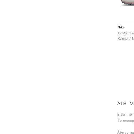
Nike
Kvinnor / S
AIR 
Efter mer
Terrascap
Återvunna