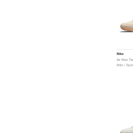
Nike
Män / Sport