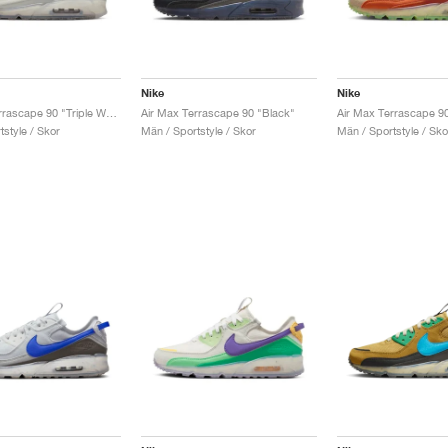
Nike
Nike
Air Max Terrascape 90 "Triple White"
Air Max Terrascape 90 "Black"
style / Skor
Män / Sportstyle / Skor
Män / Sportstyle / Sko