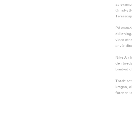
av svampi
Grind-ytt
Terrascap
På ovande
skiktning
visas sto
användbar
Nike Air 
den breda
bredvid d
Totalt se
kragen, ö
förenar k