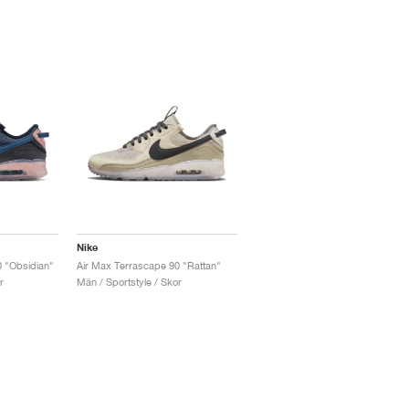
Nike
0 "Obsidian"
Air Max Terrascape 90 "Rattan"
r
Män / Sportstyle / Skor