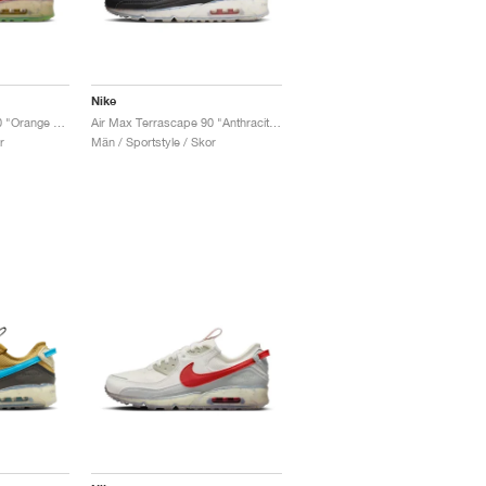
Nike
Air Max Terrascape 90 "Orange & Green"
Air Max Terrascape 90 "Anthracite & University Red"
r
Män / Sportstyle / Skor