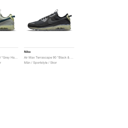
Nike
Air Max Terrascape 90 "Grey Haze & Dark Teal Green"
Air Max Terrascape 90 "Black & Lime Ice"
r
Män / Sportstyle / Skor