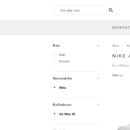
search-
btn
SPORTST
Kön
Skor
N
Män
NIKE 
Kvinnor
En hållbar
Nike
Varumärke
Nike
Kollektion
Air Max 90