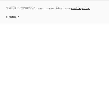
Kontakt
SPORTSHOWROOM uses cookies. About our
cookie policy
.
Sitemap
Continue
Märken
Nike
Jordan
adidas
New Balance
ASICS
PUMA
Converse
Vans
Hoka
Salomon
On