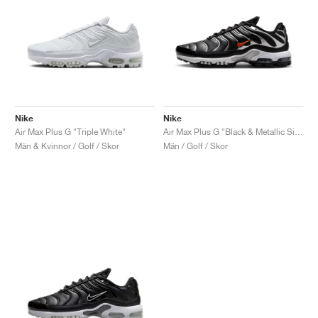
Nike
Nike
Air Max Plus G "Triple White"
Air Max Plus G "Black & Metallic Silver"
Män & Kvinnor / Golf / Skor
Män / Golf / Skor