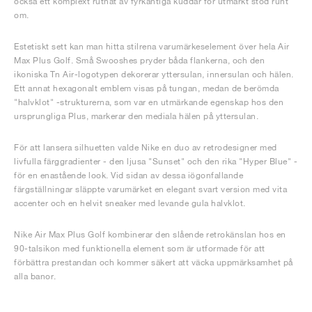
också ett komplext rutnät av fyrkantiga kuddar för utmärkt stöd runt
om.
Estetiskt sett kan man hitta stilrena varumärkeselement över hela Air
Max Plus Golf. Små Swooshes pryder båda flankerna, och den
ikoniska Tn Air-logotypen dekorerar yttersulan, innersulan och hälen.
Ett annat hexagonalt emblem visas på tungan, medan de berömda
"halvklot" -strukturerna, som var en utmärkande egenskap hos den
ursprungliga Plus, markerar den mediala hälen på yttersulan.
För att lansera silhuetten valde Nike en duo av retrodesigner med
livfulla färggradienter - den ljusa "Sunset" och den rika "Hyper Blue" -
för en enastående look. Vid sidan av dessa iögonfallande
färgställningar släppte varumärket en elegant svart version med vita
accenter och en helvit sneaker med levande gula halvklot.
Nike Air Max Plus Golf kombinerar den slående retrokänslan hos en
90-talsikon med funktionella element som är utformade för att
förbättra prestandan och kommer säkert att väcka uppmärksamhet på
alla banor.