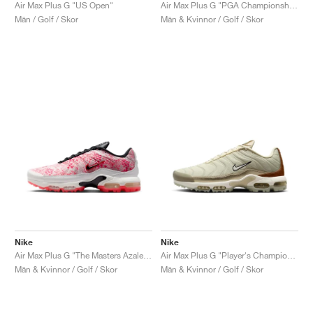
FIELD GENERAL
CRAZE
ADIRACER
MULE
471
GEL-CUMULUS 16
G.T. CUT
FORCE 58
TEKKIRA CUP
508
JORDAN
Air Max Plus G "US Open"
Air Max Plus G "PGA Championship"
Män / Golf / Skor
Män & Kvinnor / Golf / Skor
KILLSHOT 2
MOTO 2K
ITALIA
LEGACY 312
ALLERDALE
G.T. FUTURE
PS8
ALOHA SUPER
600
TOTAL 90
PHENOMENA
FORUM
JUMPMAN JACK
2000
VERTEBRAE
808
AVA ROVER
1000
HAMBURG
204L
AIR MAX 95
933
MIND
860V2
AIR RIFT
Nike
Nike
Air Max Plus G "The Masters Azalea Pack"
Air Max Plus G "Player's Championship"
Män & Kvinnor / Golf / Skor
Män & Kvinnor / Golf / Skor