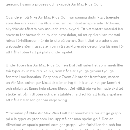
genomgå samma process och skapade Air Max Plus Golf.
Ovandelen på Nike Air Max Plus Golf har samma distinkta utseende
som den ursprungliga Plus, med sin palmträdsinspirerade TPU-ram,
skyddande tåhätta och utökade stänkskydd. Ett vattentätt material har
använts för huvuddelen av den övre delen, så att spelare kan motstå
hårda förhållanden när de är ute på banan. Samtidigt erbjuder dess
webbade snörningssystem och välstrukturerade design bra låsning för
att hålla foten tätt på plats under spelet.
Under foten har Air Max Plus Golf en kraftfull sulenhet som innehåller
två typer av inställd Nike Air, som båda är synliga genom tydliga
fönster i mellansulan. Responsiv Zoom Air stöder framfoten, medan
en Air Max-enhet ger klassisk dämpning till hälen, vilket ger komfort
och stabilitet längs hela skons längd. Det välkända valformade skaftet
sticker ut på mittfoten och ger stabilitet i sidled för att hjälpa spelaren
att hålla balansen genom varje sving.
Yttersulan på Nike Air Max Plus Golf har omarbetats för att ge grepp
på alla typer av ytor som kan uppstå när man spelar golf. Den är
tillverkad av specialgummi som ger grepp i våta förhållanden och har