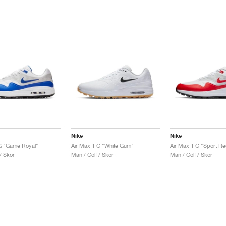
Nike
Nike
G "Game Royal"
Air Max 1 G "White Gum"
Air Max 1 G "Sport Re
/ Skor
Män / Golf / Skor
Män / Golf / Skor