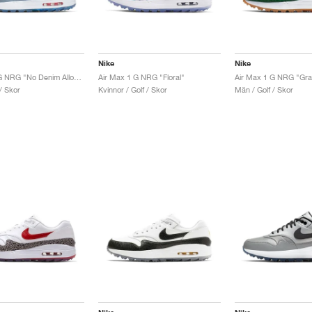
Nike
Nike
Air Max 1 G NRG "No Denim Allowed"
Air Max 1 G NRG "Floral"
Air Max 1 G NRG "Gra
/ Skor
Kvinnor / Golf / Skor
Män / Golf / Skor