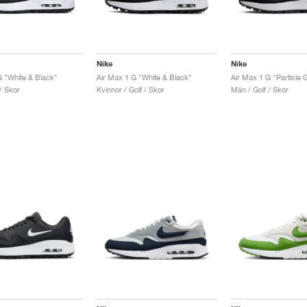
Nike
Nike
G "White & Black"
Air Max 1 G "White & Black"
/ Skor
Kvinnor / Golf / Skor
Män / Golf / Skor