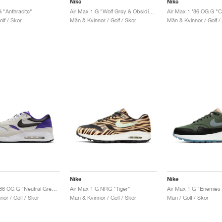
Nike
Nike
 "Anthracite"
Air Max 1 G "Wolf Grey & Obsidian"
Air Max 1 '86 OG G "C
olf / Skor
Män & Kvinnor / Golf / Skor
Män & Kvinnor / Golf /
Nike
Nike
Air Max 1 '86 OG G "Neutral Grey & Purple Punch"
Air Max 1 G NRG "Tiger"
or / Golf / Skor
Män & Kvinnor / Golf / Skor
Män / Golf / Skor