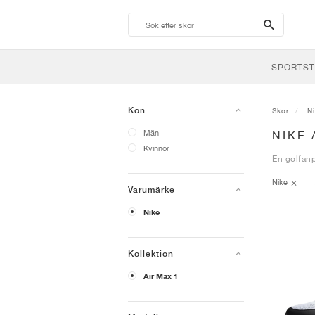
search-
btn
SPORTST
Kön
Skor
N
Män
NIKE 
Kvinnor
En golfanp
Nike
Varumärke
Nike
Kollektion
Air Max 1