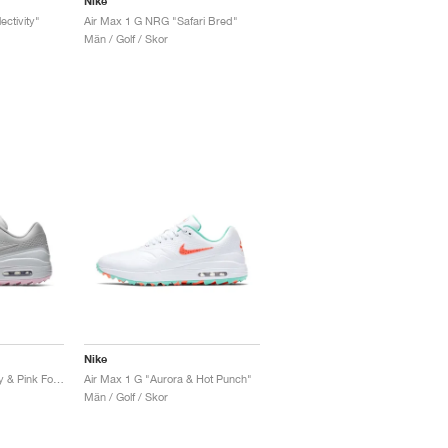
Nike
ctivity"
Air Max 1 G NRG "Safari Bred"
Män / Golf / Skor
Nike
Air Max 1 G "Vast Grey & Pink Foam"
Air Max 1 G "Aurora & Hot Punch"
Män / Golf / Skor