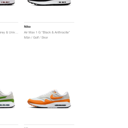
Nike
Air Max 1 G "Particle Grey & University Red"
Air Max 1 G "Black & Anthracite"
Män / Golf / Skor