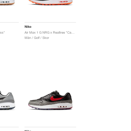
Nike
ss"
Air Max 1 G NRG x Realtree "Camo"
Män / Golf / Skor