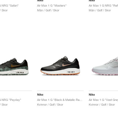
Nike
Nike
G NRG "Safari"
Air Max 1 G "Masters"
Air Max 1 G NRG "Refle
/ Skor
Män / Golf / Skor
Män / Golf / Skor
Nike
Nike
 G NRG "Payday"
Air Max 1 G "Black & Metallic Red Bronze"
/ Skor
Kvinnor / Golf / Skor
Kvinnor / Golf / Skor