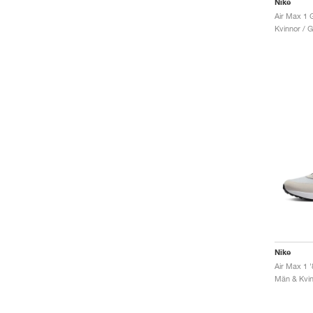
Nike
Air Max 1 G
Kvinnor / G
Nike
Män & Kvinn