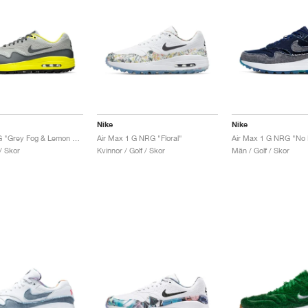
Nike
Nike
Air Max 1 G "Grey Fog & Lemon Venom"
Air Max 1 G NRG "Floral"
/ Skor
Kvinnor / Golf / Skor
Män / Golf / Skor