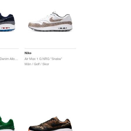
Nike
Air Max 1 G NRG "No Denim Allowed"
Air Max 1 G NRG "Snake"
Män / Golf / Skor