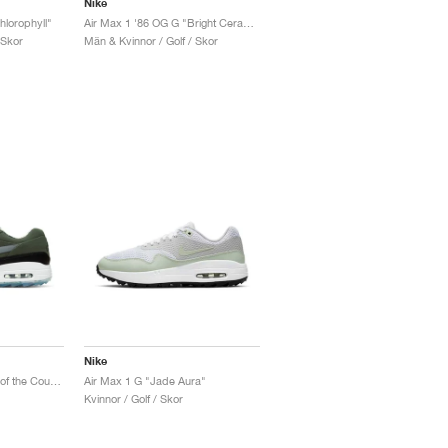
Nike
hlorophyll"
Air Max 1 '86 OG G "Bright Ceramic"
 Skor
Män & Kvinnor / Golf / Skor
Nike
Air Max 1 G "Enemies of the Course"
Air Max 1 G "Jade Aura"
Kvinnor / Golf / Skor