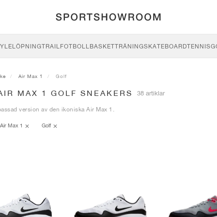
YLE
LÖPNING
TRAIL
FOTBOLL
BASKET
TRÄNING
SKATEBOARD
TENNIS
G
ike
Air Max 1
Golf
AIR MAX 1 GOLF SNEAKERS
38 artiklar
assad version av den ikoniska Air Max 1.
Air Max 1
Golf