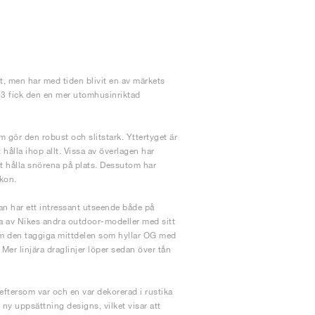
t, men har med tiden blivit en av märkets
23 fick den en mer utomhusinriktad
m gör den robust och slitstark. Yttertyget är
hålla ihop allt. Vissa av överlagen har
t hålla snörena på plats. Dessutom har
skon.
an har ett intressant utseende både på
ra av Nikes andra outdoor-modeller med sitt
om den taggiga mittdelen som hyllar OG med
er linjära draglinjer löper sedan över tån
ftersom var och en var dekorerad i rustika
y uppsättning designs, vilket visar att