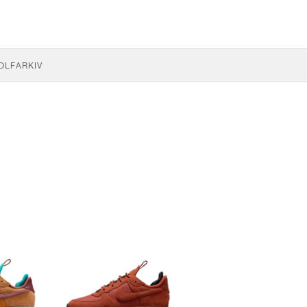
OLF
ARKIV