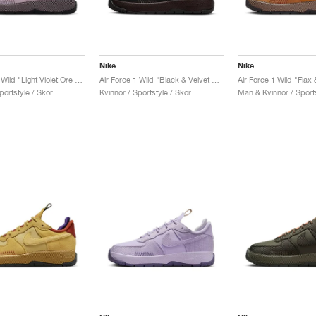
Nike
Nike
Air Force 1 Wild "Light Violet Ore & Hyper Magenta"
Air Force 1 Wild "Black & Velvet Brown"
Air Force 1 Wild "Flax
portstyle / Skor
Kvinnor / Sportstyle / Skor
Män & Kvinnor / Sports