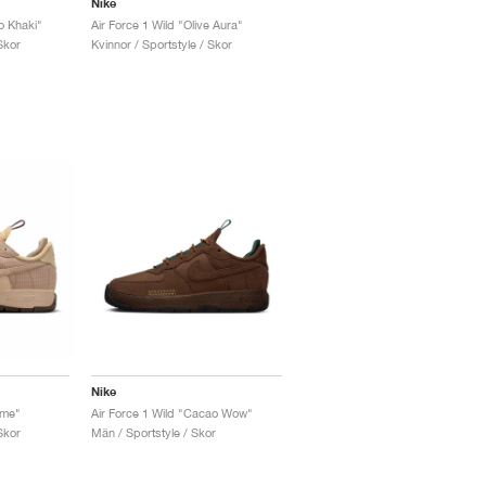
Nike
o Khaki"
Air Force 1 Wild "Olive Aura"
Skor
Kvinnor / Sportstyle / Skor
Nike
ame"
Air Force 1 Wild "Cacao Wow"
Skor
Män / Sportstyle / Skor