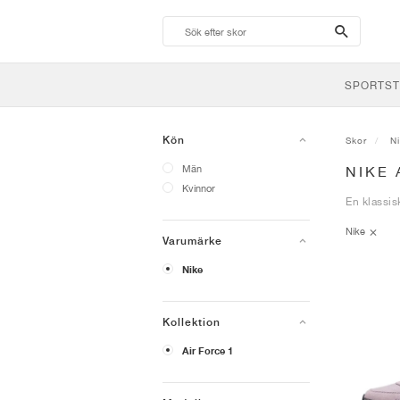
search-
btn
SPORTST
Kön
Skor
N
Män
NIKE 
Kvinnor
En klassis
Nike
Varumärke
Nike
Kollektion
Air Force 1