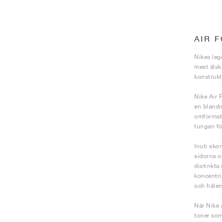
AIR 
Nikes leg
mest älsk
konstrukt
Nike Air 
en blandn
omformats
tungan för
Inuti sko
sidorna o
distinkta
koncentri
och hälen
När Nike 
toner som