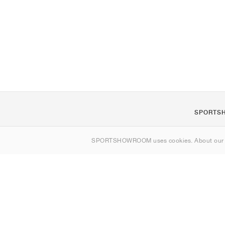
SPORTS
Om oss
SPORTSHOWROOM uses cookies. About ou
Kontakt
Sitemap