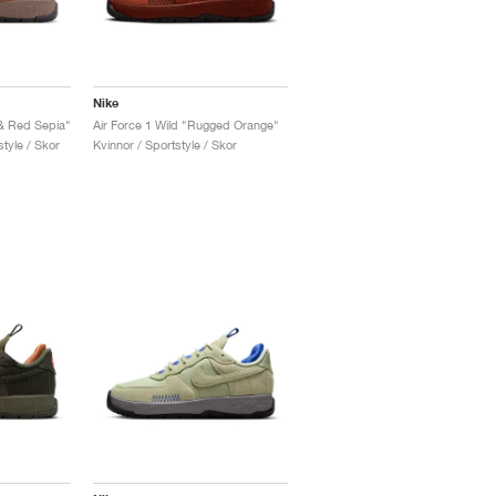
Nike
 & Red Sepia"
Air Force 1 Wild "Rugged Orange"
tyle / Skor
Kvinnor / Sportstyle / Skor