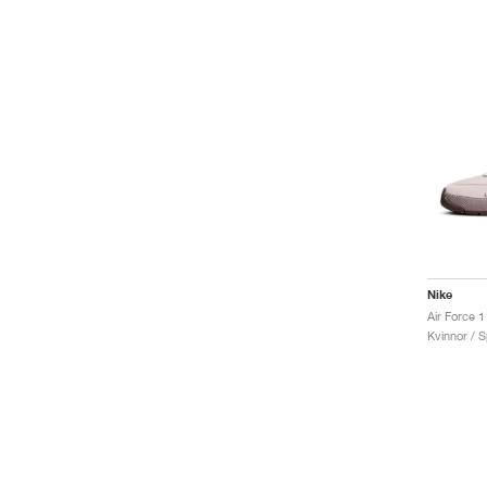
Nike
Air Force 1
Kvinnor / S