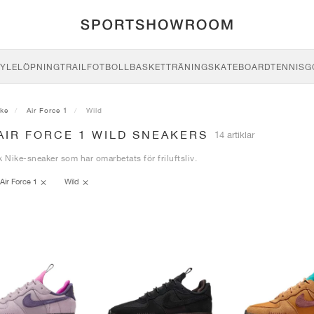
YLE
LÖPNING
TRAIL
FOTBOLL
BASKET
TRÄNING
SKATEBOARD
TENNIS
G
ike
Air Force 1
Wild
AIR FORCE 1 WILD SNEAKERS
14 artiklar
k Nike-sneaker som har omarbetats för friluftsliv.
Air Force 1
Wild