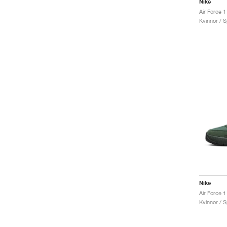
Nike
Air Force 
Kvinnor / S
Nike
Air Force 1
Kvinnor / S