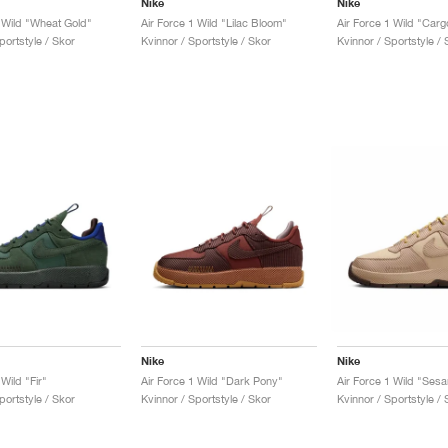
Nike
Nike
1 Wild "Wheat Gold"
Air Force 1 Wild "Lilac Bloom"
Air Force 1 Wild "Carg
portstyle / Skor
Kvinnor / Sportstyle / Skor
Kvinnor / Sportstyle / 
Nike
Nike
 Wild "Fir"
Air Force 1 Wild "Dark Pony"
Air Force 1 Wild "Ses
portstyle / Skor
Kvinnor / Sportstyle / Skor
Kvinnor / Sportstyle / 