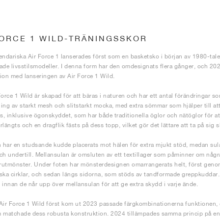
FORCE 1 WILD-TRÄNINGSSKOR
endariska Air Force 1 lanserades först som en basketsko i början av 1980-tale
ade livsstilsmodeller. I denna form har den omdesignats flera gånger, och 20
ion med lanseringen av Air Force 1 Wild.
Force 1 Wild är skapad för att bäras i naturen och har ett antal förändringar so
ing av starkt mesh och slitstarkt mocka, med extra sömmar som hjälper till att 
, inklusive ögonskyddet, som har både traditionella öglor och nätöglor för at
längts och en dragflik fästs på dess topp, vilket gör det lättare att ta på sig 
n har en studsande kudde placerats mot hälen för extra mjukt stöd, medan sul
ch undertill. Mellansulan är omsluten av ett textillager som påminner om någ
 rutmönster. Under foten har mönsterdesignen omarrangerats helt, först gen
ska cirklar, och sedan längs sidorna, som stöds av tandformade greppkuddar. M
 innan de når upp över mellansulan för att ge extra skydd i varje ände.
Air Force 1 Wild först kom ut 2023 passade färgkombinationerna funktionen, e
 matchade dess robusta konstruktion. 2024 tillämpades samma princip på en n