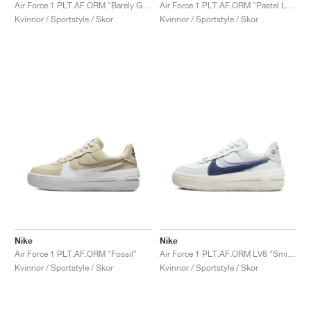
FIELD GENERAL
CRAZE
ADIRACER
MULE
471
GEL-CUMULUS 16
G.T. CUT
FORCE 58
TEKKIRA CUP
508
JORDAN
Air Force 1 PLT.AF.ORM "Barely Green"
Air Force 1 PLT.AF.ORM "Pastel Leopard"
Kvinnor / Sportstyle / Skor
Kvinnor / Sportstyle / Skor
KILLSHOT 2
MOTO 2K
ITALIA
LEGACY 312
ALLERDALE
G.T. FUTURE
PS8
ALOHA SUPER
600
TOTAL 90
PHENOMENA
FORUM
JUMPMAN JACK
2000
VERTEBRAE
808
AVA ROVER
1000
HAMBURG
204L
AIR MAX 95
933
MIND
860V2
AIR RIFT
Nike
Nike
Air Force 1 PLT.AF.ORM "Fossil"
Air Force 1 PLT.AF.ORM LV8 "Smiley"
Kvinnor / Sportstyle / Skor
Kvinnor / Sportstyle / Skor