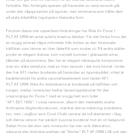
fortsätta. Den förlängda spetsen på framsidan av varje swoosh går
under den vågiga kanten på ögonen, men sömmarna som håller dem
på plats bibehåller logotypens klassiska form.
Förutom dessa mer uppenbara förändringar har Nike Air Force 1
PLT.AF.ORM ett antal subtila kreativa detaljer. För det första finns det
en snygg sömrad några millimeter från botten av den förstorade
hälfliken som lämnar en liten läderflik som sticker ut. På andra ställen
pryder en elegant dubrae, som normalt kommer i glänsande silver,
tåänden på skosnörena. Den har en elegant rektangulär komposition
över sin släta metallyta, med en liten swoosh i det övre hörnet. Under
den har AF1-texten broderats på framsidan av ögonskyddet, vilket är
karakteristiskt för andra varumärkeselement som täcker AF1
PLT.AF.ORM. Nike Air-bokstäverna är broderade på hälfliken och
tungan, medan innersulan hedrar lanseringsdatumet för den
ursprungliga Air Force 1 med en snygg text som lyder
”AF1.EST.1982”. I vissa versioner, såsom den mestadels svarta
Anthracite-färgkombinationen, matchar denna märkning överdelens
ton, men i utgåvor som Coral Chalk varierar de två elementen i färg,
och denna version har särskilt ljusrosa broderier mot en vit bakgrund.
Sedan finns det skor vars innersulor har mer unik dekoration,
inklusive den distinkta grafiken på ”Smiley” PLT.AF.ORM LV8 och den