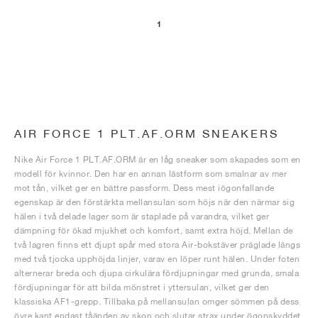
1
AIR FORCE 1 PLT.AF.ORM SNEAKERS
Nike Air Force 1 PLT.AF.ORM är en låg sneaker som skapades som en
modell för kvinnor. Den har en annan lästform som smalnar av mer
mot tån, vilket ger en bättre passform. Dess mest iögonfallande
egenskap är den förstärkta mellansulan som höjs när den närmar sig
hälen i två delade lager som är staplade på varandra, vilket ger
dämpning för ökad mjukhet och komfort, samt extra höjd. Mellan de
två lagren finns ett djupt spår med stora Air-bokstäver präglade längs
med två tjocka upphöjda linjer, varav en löper runt hälen. Under foten
alternerar breda och djupa cirkulära fördjupningar med grunda, smala
fördjupningar för att bilda mönstret i yttersulan, vilket ger den
klassiska AF1-grepp. Tillbaka på mellansulan omger sömmen på dess
övre kant endast tåänden av skon och slutar strax under ögonskyddet