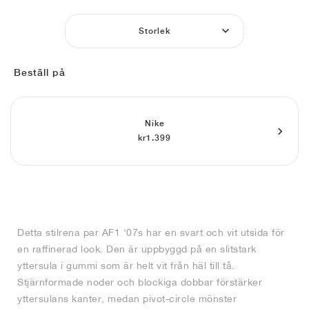
FIELD GENERAL
CRAZE
ADIRACER
MULE
471
GEL-CUMULUS 16
G.T. CUT
FORCE 58
TEKKIRA CUP
508
JORDAN
Storlek
KILLSHOT 2
MOTO 2K
ITALIA
LEGACY 312
ALLERDALE
G.T. FUTURE
PS8
ALOHA SUPER
600
Beställ på
TOTAL 90
PHENOMENA
FORUM
JUMPMAN JACK
2000
VERTEBRAE
808
AVA ROVER
1000
HAMBURG
204L
AIR MAX 95
933
Nike
kr1.399
MIND
860V2
AIR RIFT
Detta stilrena par AF1 '07s har en svart och vit utsida för
en raffinerad look. Den är uppbyggd på en slitstark
yttersula i gummi som är helt vit från häl till tå.
Stjärnformade noder och blockiga dobbar förstärker
yttersulans kanter, medan pivot-circle mönster