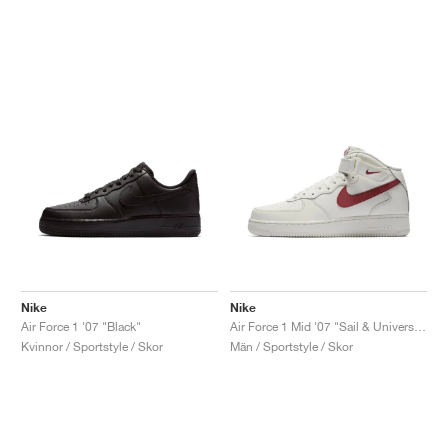
Nike
Nike
Air Force 1 '07 "Black"
Air Force 1 Mid '07 "Sail & University Red"
Kvinnor / Sportstyle / Skor
Män / Sportstyle / Skor