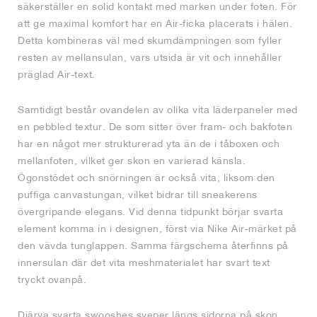
säkerställer en solid kontakt med marken under foten. För
att ge maximal komfort har en Air-ficka placerats i hälen.
Detta kombineras väl med skumdämpningen som fyller
resten av mellansulan, vars utsida är vit och innehåller
präglad Air-text.
Samtidigt består ovandelen av olika vita läderpaneler med
en pebbled textur. De som sitter över fram- och bakfoten
har en något mer strukturerad yta än de i tåboxen och
mellanfoten, vilket ger skon en varierad känsla.
Ögonstödet och snörningen är också vita, liksom den
puffiga canvastungan, vilket bidrar till sneakerens
övergripande elegans. Vid denna tidpunkt börjar svarta
element komma in i designen, först via Nike Air-märket på
den vävda tunglappen. Samma färgschema återfinns på
innersulan där det vita meshmaterialet har svart text
tryckt ovanpå.
Djärva svarta swooshes sveper längs sidorna på skon