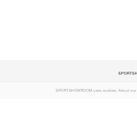
SPORTS
Om oss
SPORTSHOWROOM uses cookies. About ou
Kontakt
Sitemap