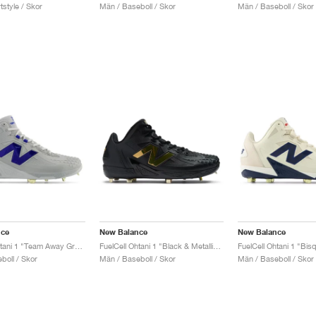
style / Skor
Män / Baseboll / Skor
Män / Baseboll / Skor
nce
New Balance
New Balance
FuelCell Ohtani 1 "Team Away Grey & Team Royal"
FuelCell Ohtani 1 "Black & Metallic Gold"
boll / Skor
Män / Baseboll / Skor
Män / Baseboll / Skor