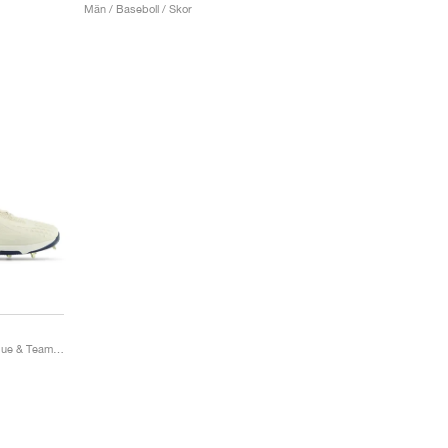
Män / Baseboll / Skor
FuelCell Ohtani 1 "Bisque & Team Navy"