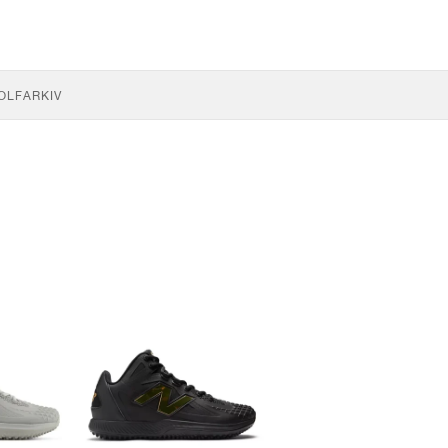
OLF
ARKIV