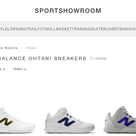
YLE
LÖPNING
TRAIL
FOTBOLL
BASKET
TRÄNING
SKATEBOARD
TENNIS
G
ew Balance
Ohtani
BALANCE OHTANI SNEAKERS
11 artiklar
ce
Ohtani