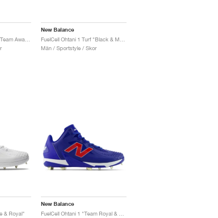
New Balance
FuelCell Ohtani 1 Turf "Team Away & Grey Royal"
FuelCell Ohtani 1 Turf "Black & Metallic Gold"
r
Män / Sportstyle / Skor
New Balance
te & Royal"
FuelCell Ohtani 1 "Team Royal & Team Red"