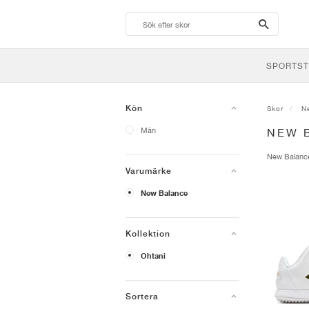
search-
btn
SPORTST
Kön
Skor
N
Män
NEW 
New Balan
Varumärke
New Balance
Kollektion
Ohtani
Sortera