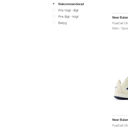
Rekommenderad
Pris högt - lågt
Pris lågt - högt
New Bala
Betyg
Män / Sport
New Bala