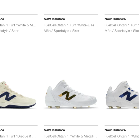
nce
New Balance
New Balance
FuelCell Ohtani 1 Turf "White & Metallic Gold"
FuelCell Ohtani 1 Turf "White & Team Royal"
style / Skor
Män / Sportstyle / Skor
Män / Sportstyle / Sko
nce
New Balance
New Balance
FuelCell Ohtani 1 Turf "Bisque & Team Navy"
FuelCell Ohtani 1 "White & Metallic Gold"
FuelCell Ohtani 1 "Whi