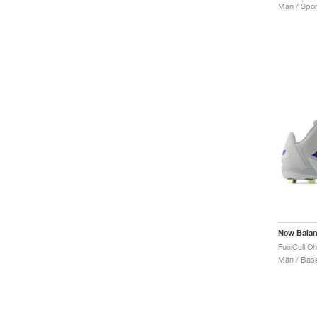
Män / Sport
New Bala
Män / Base