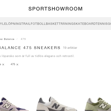
YLE
LÖPNING
TRAIL
FOTBOLL
BASKET
TRÄNING
SKATEBOARD
TENNIS
G
ew Balance
475
BALANCE 475 SNEAKERS
19 artiklar
k löparsko som är full av tidlös elegans och retrostil.
ce
475