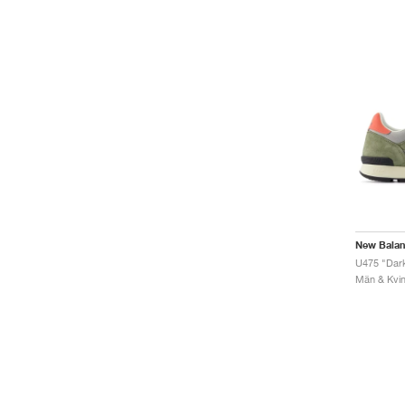
New Bala
U475 "Dark 
Män & Kvinn