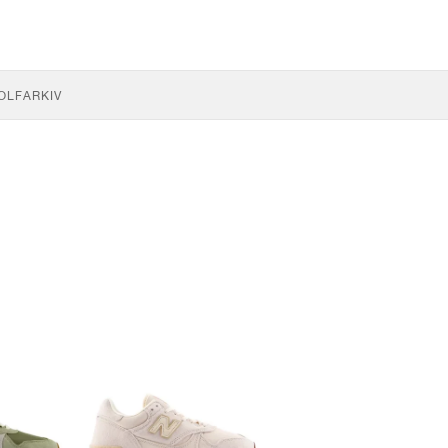
OLF
ARKIV