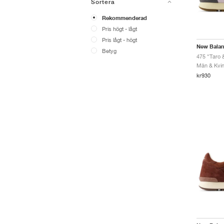
Sortera
Rekommenderad
Pris högt - lågt
Pris lågt - högt
New Bala
Betyg
475 "Taro 
Män & Kvinn
kr930