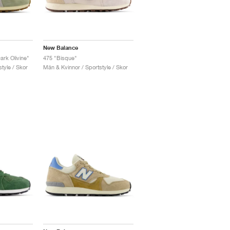
New Balance
ark Olivine"
475 "Bisque"
tyle / Skor
Män & Kvinnor / Sportstyle / Skor