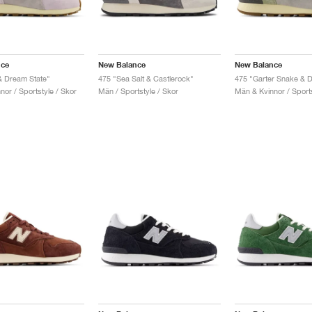
nce
New Balance
New Balance
& Dream State"
475 "Sea Salt & Castlerock"
475 "Garter Snake & D
or / Sportstyle / Skor
Män / Sportstyle / Skor
Män & Kvinnor / Sports