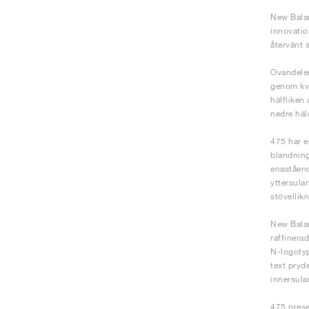
New Balan
innovatio
återvänt 
Ovandelen
genom kva
hälfliken
nedre häl
475 har e
blandning
enaståend
yttersula
stövellik
New Balan
raffinera
N-logotyp
text pryd
innersulan
475 prese