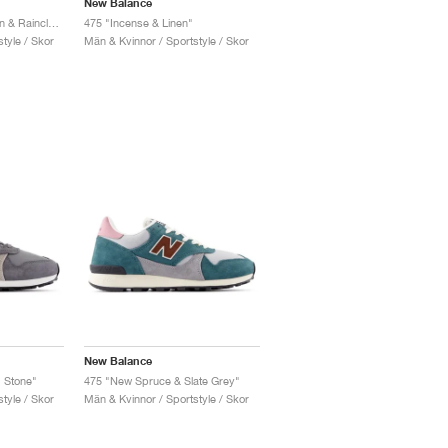
New Balance
475 "Dark Alpine Green & Raincloud"
475 "Incense & Linen"
tyle / Skor
Män & Kvinnor / Sportstyle / Skor
New Balance
d Stone"
475 "New Spruce & Slate Grey"
tyle / Skor
Män & Kvinnor / Sportstyle / Skor