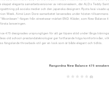
 skapat eleganta samarbetsversioner av retrosneakern, där ALD:s Teddy Santi
rgsättning på sociala medier och den japanska designern Ryota Iwai visade u
hion Week. Aimé Leon Dore-samarbetet lanserades under hösten tillsammans 
 "Moonbeam"-färgen från streetwear-märket END. Kläder, som New Balance 475
 första lanseringen.
ce 475 designades ursprungligen för att ge löpare stöd under långa tränings
Dess old school-prestandateknologier ger fortfarande höga komfortnivåer, vilke
s fängslande throwback-stil ger en look som är både elegant och tidlös.
Rangordna New Balance 475 sneaker
(0)