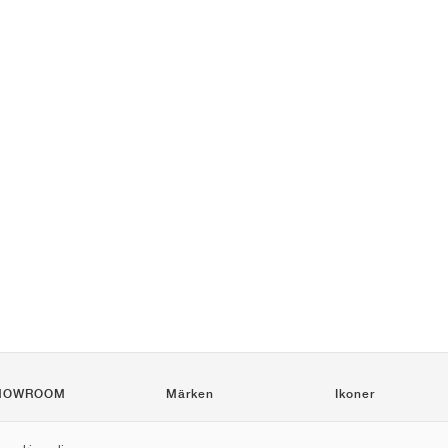
HOWROOM
Märken
Ikoner
Nike
Air Force 1