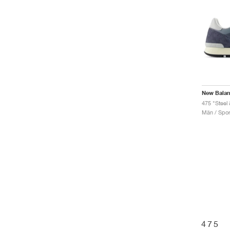
New Bala
475 "Steel 
Män / Sport
475