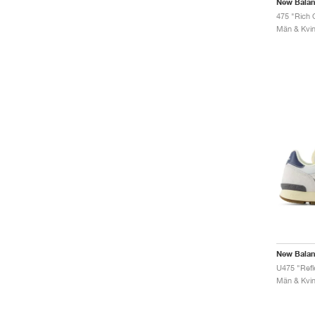
New Bala
475 "Rich 
Män & Kvinn
New Bala
U475 "Refl
Män & Kvinn