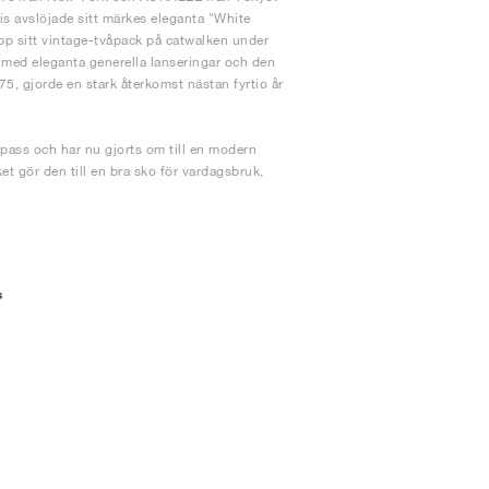
s avslöjade sitt märkes eleganta "White
pp sitt vintage-tvåpack på catwalken under
med eleganta generella lanseringar och den
, gjorde en stark återkomst nästan fyrtio år
pass och har nu gjorts om till en modern
t gör den till en bra sko för vardagsbruk,
s