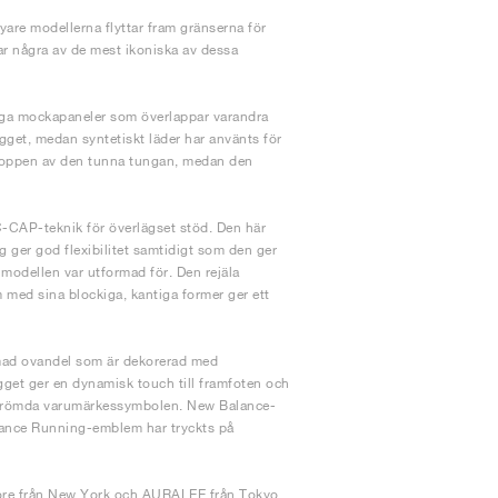
are modellerna flyttar fram gränserna för
ar några av de mest ikoniska av dessa
xiga mockapaneler som överlappar varandra
get, medan syntetiskt läder har använts för
r toppen av den tunna tungan, medan den
-CAP-teknik för överlägset stöd. Den här
er god flexibilitet samtidigt som den ger
modellen var utformad för. Den rejäla
 med sina blockiga, kantiga former ger ett
rmad ovandel som är dekorerad med
get ger en dynamisk touch till framfoten och
 berömda varumärkessymbolen. New Balance-
lance Running-emblem har tryckts på
ore från New York och AURALEE från Tokyo.