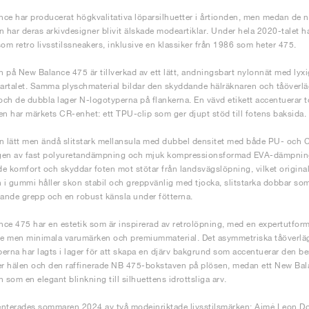
ce har producerat högkvalitativa löparsilhuetter i årtionden, men medan de ny
n har deras arkivdesigner blivit älskade modeartiklar. Under hela 2020-talet h
som retro livsstilssneakers, inklusive en klassiker från 1986 som heter 475.
 på New Balance 475 är tillverkad av ett lätt, andningsbart nylonnät med ly
rtalet. Samma plyschmaterial bildar den skyddande hälräknaren och tåöverläg
 och de dubbla lager N-logotyperna på flankerna. En vävd etikett accentuera
en har märkets CR-enhet: ett TPU-clip som ger djupt stöd till fotens baksida.
n lätt men ändå slitstark mellansula med dubbel densitet med både PU- och C
en av fast polyuretandämpning och mjuk kompressionsformad EVA-dämpning g
e komfort och skyddar foten mot stötar från landsvägslöpning, vilket original
n i gummi håller skon stabil och greppvänlig med tjocka, slitstarka dobbar som
nande grepp och en robust känsla under fötterna.
ce 475 har en estetik som är inspirerad av retrolöpning, med en expertutfo
de men minimala varumärken och premiummaterial. Det asymmetriska tåöverläg
erna har lagts i lager för att skapa en djärv bakgrund som accentuerar den
er hälen och den raffinerade NB 475-bokstaven på plösen, medan ett New Ba
 som en elegant blinkning till silhuettens idrottsliga arv.
nterades sommaren 2024 av två modeinriktade livsstilsmärken: Aimé Leon D