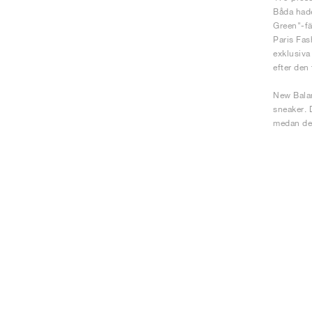
Båda hade
Green"-fä
Paris Fas
exklusiva
efter den
New Balan
sneaker. 
medan des