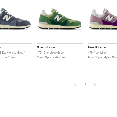
nce
New Balance
New Balance
& Dark Arctic Grey"
475 "Everglade Green"
475 "Ice Wine"
style / Skor
Män / Sportstyle / Skor
Män / Sportstyle / Sko
1