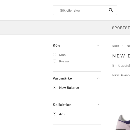
search-
btn
SPORTST
Kön
Skor
N
Män
NEW 
Kvinnor
En klassis
New Balan
Varumärke
New Balance
Kollektion
475