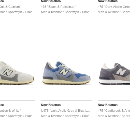
nce
New Balance
New Balance
Oak & Calcium"
475 "Black & Raincloud"
or / Sportstyle / Skor
Män & Kvinnor / Sportstyle / Skor
Män & Kvinnor / Sports
nce
New Balance
New Balance
ection & White"
U475 "Light Arctic Grey & Blue Laguna"
475 "Castlerock & Ari
or / Sportstyle / Skor
Män & Kvinnor / Sportstyle / Skor
Män & Kvinnor / Sports