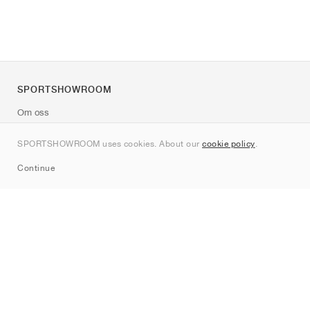
SPORTSHOWROOM
Om oss
Kontakt
SPORTSHOWROOM uses cookies. About our
cookie policy
.
Sitemap
Continue
Märken
Nike
Jordan
adidas
New Balance
ASICS