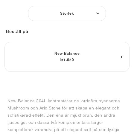
FIELD GENERAL
CRAZE
ADIRACER
MULE
471
GEL-CUMULUS 16
G.T. CUT
FORCE 58
TEKKIRA CUP
508
JORDAN
Storlek
KILLSHOT 2
MOTO 2K
ITALIA
LEGACY 312
ALLERDALE
G.T. FUTURE
PS8
ALOHA SUPER
600
Beställ på
TOTAL 90
PHENOMENA
FORUM
JUMPMAN JACK
2000
VERTEBRAE
808
AVA ROVER
1000
HAMBURG
204L
AIR MAX 95
933
New Balance
kr1.650
MIND
860V2
AIR RIFT
New Balance 204L kontrasterar de jordnära nyanserna
Mushroom och Arid Stone för att skapa en elegant och
sofistikerad effekt. Den ena är mjukt brun, den andra
ljusbeige, och dessa två komplementära färger
kompletterar varandra på ett elegant sätt på den lyxiga