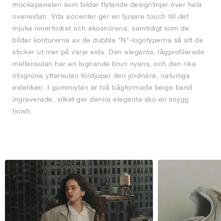
mockapanelen som bildar flytande designlinjer över hela
ovansidan. Vita accenter ger en ljusare touch till det
mjuka innerfodret och skosnörena, samtidigt som de
bildar konturerna av de dubbla "N"-logotyperna så att de
sticker ut mer på varje sida. Den eleganta, lågprofilerade
mellansulan har en lugnande brun nyans, och den rika
olivgröna yttersulan fördjupar den jordnära, naturliga
estetiken. I gummiytan är två bågformade beige band
ingraverade, vilket ger denna eleganta sko en snygg
finish.