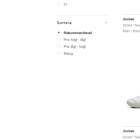
21
Jordan
Sortera
XXXIX "Noi
Män / Bask
Rekommenderad
Pris högt - lågt
Pris lågt - högt
Betyg
Jordan
XXXIX "Sol