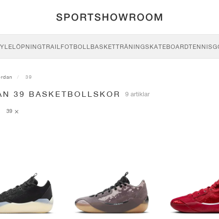
YLE
LÖPNING
TRAIL
FOTBOLL
BASKET
TRÄNING
SKATEBOARD
TENNIS
G
ordan
39
AN 39 BASKETBOLLSKOR
9 artiklar
39