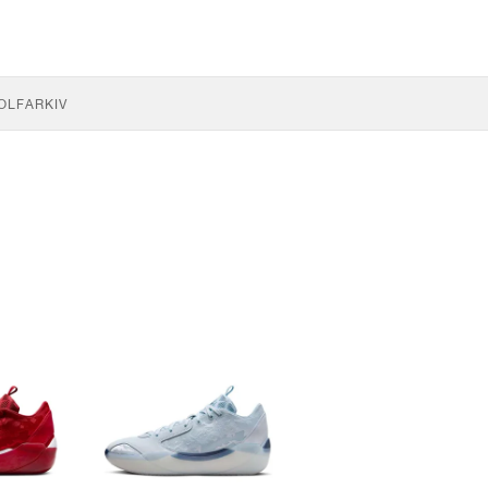
OLF
ARKIV