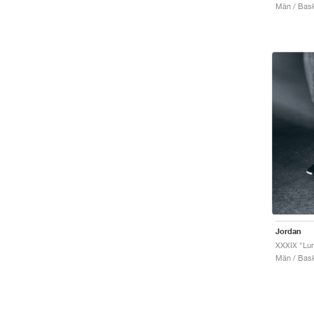
Män / Bask
Jordan
XXXIX "Lu
Män / Bask