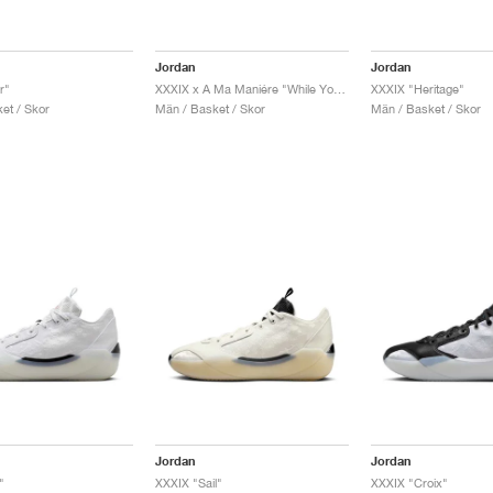
Jordan
Jordan
r"
XXXIX x A Ma Maniére "While You Were Sleeping"
XXXIX "Heritage"
et / Skor
Män / Basket / Skor
Män / Basket / Skor
Jordan
Jordan
"
XXXIX "Sail"
XXXIX "Croix"