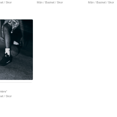
et / Skor
Män / Basket / Skor
Män / Basket / Skor
mière"
et / Skor