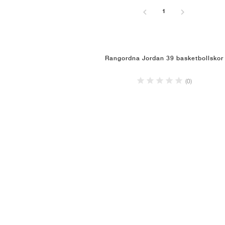
1
Rangordna Jordan 39 basketbollskor
(0)