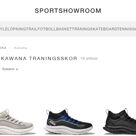
YLE
LÖPNING
TRAIL
FOTBOLL
BASKET
TRÄNING
SKATEBOARD
TENNIS
G
OKA
Kawana
 KAWANA TRANINGSSKOR
19 artiklar
Kawana