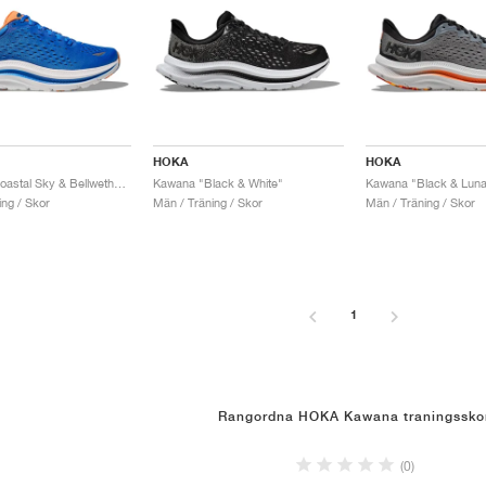
HOKA
HOKA
Kawana "Coastal Sky & Bellwether Blue"
Kawana "Black & White"
Kawana "Black & Luna
ing / Skor
Män / Träning / Skor
Män / Träning / Skor
1
Rangordna HOKA Kawana traningssko
(0)