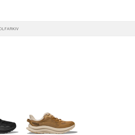
OLF
ARKIV