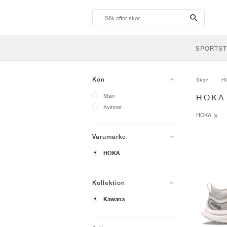
search-
btn
SPORTST
Kön
Skor
H
Män
HOKA
Kvinnor
HOKA
Varumärke
HOKA
Kollektion
Kawana