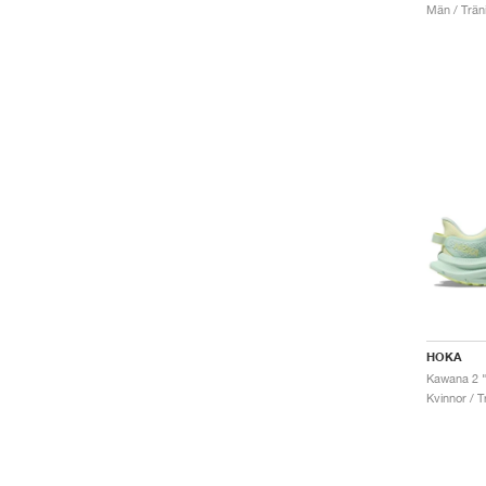
Män / Trän
HOKA
Kvinnor / T