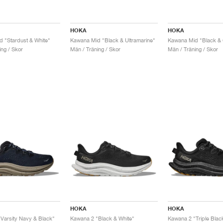
HOKA
HOKA
 "Stardust & White"
Kawana Mid "Black & Ultramarine"
Kawana Mid "Black &
ing / Skor
Män / Träning / Skor
Män / Träning / Skor
HOKA
HOKA
Varsity Navy & Black"
Kawana 2 "Black & White"
Kawana 2 "Triple Blac