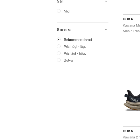
Stil
Mid
HOKA
Kawana Mid
Sortera
Män / Trän
Rekommenderad
Pris högt - lågt
Pris lågt - högt
Betyg
HOKA
Kawana 2 "