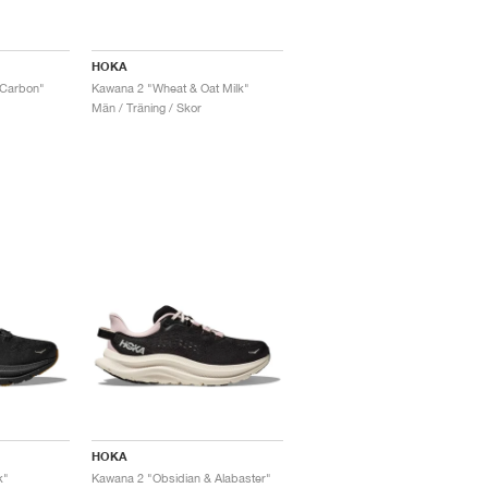
HOKA
 Carbon"
Kawana 2 "Wheat & Oat Milk"
Män / Träning / Skor
HOKA
k"
Kawana 2 "Obsidian & Alabaster"