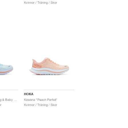
Kvinnor / Träning / Skor
HOKA
Kawana "Summer Song & Baby Lavender"
Kawana "Peach Parfait"
r
Kvinnor / Träning / Skor