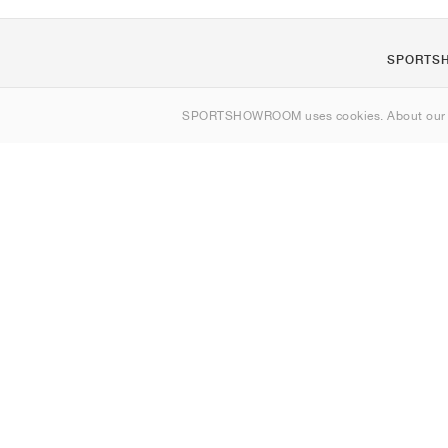
SPORTS
Om oss
SPORTSHOWROOM uses cookies. About ou
Kontakt
Sitemap