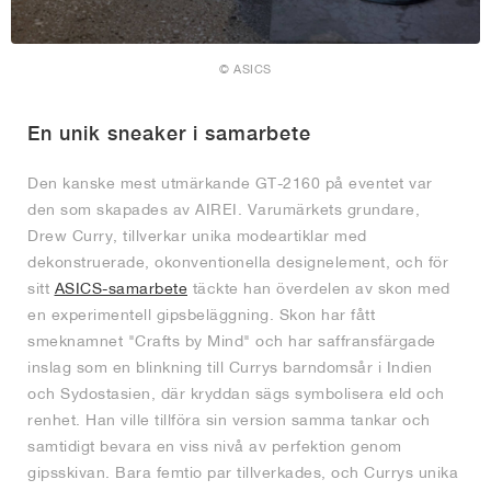
© ASICS
En unik sneaker i samarbete
Den kanske mest utmärkande GT-2160 på eventet var
den som skapades av AIREI. Varumärkets grundare,
Drew Curry, tillverkar unika modeartiklar med
dekonstruerade, okonventionella designelement, och för
sitt
ASICS-samarbete
täckte han överdelen av skon med
en experimentell gipsbeläggning. Skon har fått
smeknamnet "Crafts by Mind" och har saffransfärgade
inslag som en blinkning till Currys barndomsår i Indien
och Sydostasien, där kryddan sägs symbolisera eld och
renhet. Han ville tillföra sin version samma tankar och
samtidigt bevara en viss nivå av perfektion genom
gipsskivan. Bara femtio par tillverkades, och Currys unika