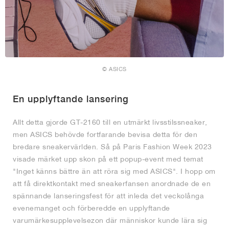
© ASICS
En upplyftande lansering
Allt detta gjorde GT-2160 till en utmärkt livsstilssneaker,
men ASICS behövde fortfarande bevisa detta för den
bredare sneakervärlden. Så på Paris Fashion Week 2023
visade märket upp skon på ett popup-event med temat
"Inget känns bättre än att röra sig med ASICS". I hopp om
att få direktkontakt med sneakerfansen anordnade de en
spännande lanseringsfest för att inleda det veckolånga
evenemanget och förberedde en upplyftande
varumärkesupplevelsezon där människor kunde lära sig