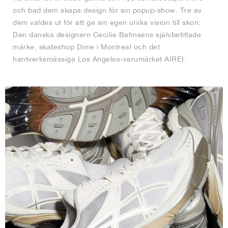
och bad dem skapa design för sin popup-show. Tre av
dem valdes ut för att ge sin egen unika vision till skon:
Den danska designern Cecilie Bahnsens självbetitlade
märke, skateshop Dime i Montreal och det
hantverksmässiga Los Angeles-varumärket AIREI.