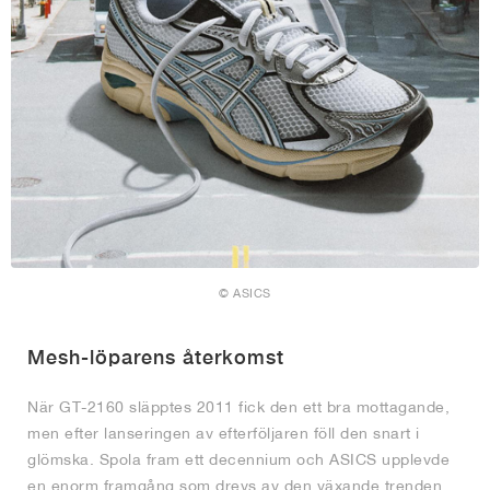
© ASICS
Mesh-löparens återkomst
När GT-2160 släpptes 2011 fick den ett bra mottagande,
men efter lanseringen av efterföljaren föll den snart i
glömska. Spola fram ett decennium och ASICS upplevde
en enorm framgång som drevs av den växande trenden