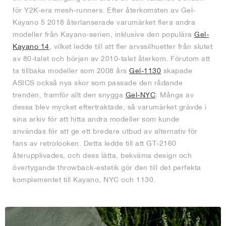
för Y2K-era mesh-runners. Efter återkomsten av Gel-
Kayano 5 2018 återlanserade varumärket flera andra
modeller från Kayano-serien, inklusive den populära
Gel-
Kayano 14
, vilket ledde till att fler arvssilhuetter från slutet
av 80-talet och början av 2010-talet återkom. Förutom att
ta tillbaka modeller som 2008 års
Gel-1130
skapade
ASICS också nya skor som passade den rådande
trenden, framför allt den snygga
Gel-NYC
. Många av
dessa blev mycket eftertraktade, så varumärket grävde i
sina arkiv för att hitta andra modeller som kunde
användas för att ge ett bredare utbud av alternativ för
fans av retrolooken. Detta ledde till att GT-2160
återupplivades, och dess lätta, bekväma design och
övertygande throwback-estetik gör den till det perfekta
komplementet till Kayano, NYC och 1130.