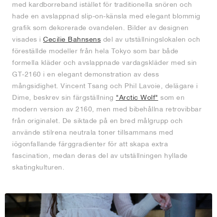
med kardborreband istället för traditionella snören och
hade en avslappnad slip-on-känsla med elegant blommig
grafik som dekorerade ovandelen. Bilder av designen
visades i
Cecilie Bahnsens
del av utställningslokalen och
föreställde modeller från hela Tokyo som bar både
formella kläder och avslappnade vardagskläder med sin
GT-2160 i en elegant demonstration av dess
mångsidighet. Vincent Tsang och Phil Lavoie, delägare i
Dime, beskrev sin färgställning
"Arctic Wolf"
som en
modern version av 2160, men med bibehållna retrovibbar
från originalet. De siktade på en bred målgrupp och
använde stilrena neutrala toner tillsammans med
iögonfallande färggradienter för att skapa extra
fascination, medan deras del av utställningen hyllade
skatingkulturen.