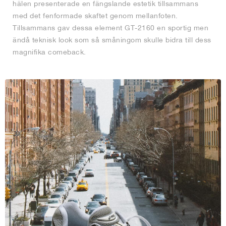
hälen presenterade en fängslande estetik tillsammans
med det fenformade skaftet genom mellanfoten.
Tillsammans gav dessa element GT-2160 en sportig men
ändå teknisk look som så småningom skulle bidra till dess
magnifika comeback.