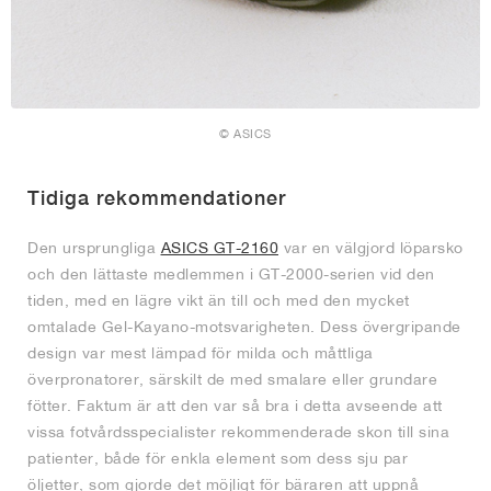
© ASICS
Tidiga rekommendationer
Den ursprungliga
ASICS GT-2160
var en välgjord löparsko
och den lättaste medlemmen i GT-2000-serien vid den
tiden, med en lägre vikt än till och med den mycket
omtalade Gel-Kayano-motsvarigheten. Dess övergripande
design var mest lämpad för milda och måttliga
överpronatorer, särskilt de med smalare eller grundare
fötter. Faktum är att den var så bra i detta avseende att
vissa fotvårdsspecialister rekommenderade skon till sina
patienter, både för enkla element som dess sju par
öljetter, som gjorde det möjligt för bäraren att uppnå