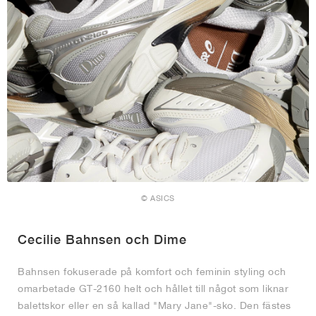
© ASICS
Cecilie Bahnsen och Dime
Bahnsen fokuserade på komfort och feminin styling och
omarbetade GT-2160 helt och hållet till något som liknar
balettskor eller en så kallad "Mary Jane"-sko. Den fästes