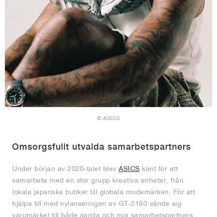
© ASICS
Omsorgsfullt utvalda samarbetspartners
Under början av 2020-talet blev
ASICS
känt för att
samarbeta med en stor grupp kreativa enheter, från
lokala japanska butiker till globala modemärken. För att
hjälpa till med nylanseringen av GT-2160 vände sig
varumärket till både gamla och nya samarbetspartners