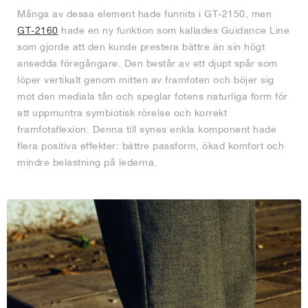
Många av dessa element hade funnits i GT-2150, men
GT-2160
hade en ny funktion som kallades Guidance Line
som gjorde att den kunde prestera bättre än sin högt
ansedda föregångare. Den består av ett djupt spår som
löper vertikalt genom mitten av framfoten och böjer sig
mot den mediala tån och speglar fotens naturliga form för
att uppmuntra symbiotisk rörelse och korrekt
framfotsflexion. Denna till synes enkla komponent hade
flera positiva effekter: bättre passform, ökad komfort och
mindre belastning på lederna.