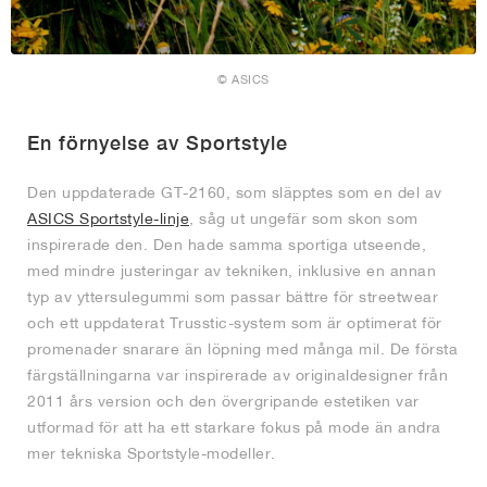
© ASICS
En förnyelse av Sportstyle
Den uppdaterade GT-2160, som släpptes som en del av
ASICS Sportstyle-linje
, såg ut ungefär som skon som
inspirerade den. Den hade samma sportiga utseende,
med mindre justeringar av tekniken, inklusive en annan
typ av yttersulegummi som passar bättre för streetwear
och ett uppdaterat Trusstic-system som är optimerat för
promenader snarare än löpning med många mil. De första
färgställningarna var inspirerade av originaldesigner från
2011 års version och den övergripande estetiken var
utformad för att ha ett starkare fokus på mode än andra
mer tekniska Sportstyle-modeller.