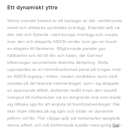
Ett dynamiskt yttre
Skons ovandel bestod av ett baslager av lätt, ventilerande
mesh och slitstarka syntetiska överlägg. Estetiskt sett var
den slät och flytande, med kurviga överlägg som svepte
över den och eleganta ASICS-ränder som gav en touch
av elegans till flankerna. Bågformade paneler gav
hållbarhet och stil till tån och hälen, där Gel-text
tillkännagav varumärkets distinkta dämpning. Detta
upprepades av en halvmåneformad panel på tungan med
en ASICS-logotyp i mitten, medan modellens namn stolt
visades på det laterala hälöverdraget, som i sig skapade
en spännande effekt, sluttande nedåt innan den visuellt
övergick till mellansulan via en slingrande linje som böjde
sig tillbaka upp för att ansluta till framfotsöverdraget. Här
skär linjen tillbaka på sig själv och bildar en dynamisk
pilform vid tån. Fler vågiga spår på mellansulan speglade
denna effekt, och två klotformade kuddar med synlig
Gel
i