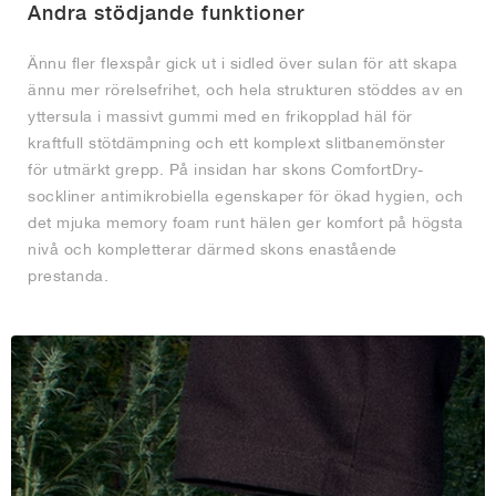
Andra stödjande funktioner
Ännu fler flexspår gick ut i sidled över sulan för att skapa
ännu mer rörelsefrihet, och hela strukturen stöddes av en
yttersula i massivt gummi med en frikopplad häl för
kraftfull stötdämpning och ett komplext slitbanemönster
för utmärkt grepp. På insidan har skons ComfortDry-
sockliner antimikrobiella egenskaper för ökad hygien, och
det mjuka memory foam runt hälen ger komfort på högsta
nivå och kompletterar därmed skons enastående
prestanda.