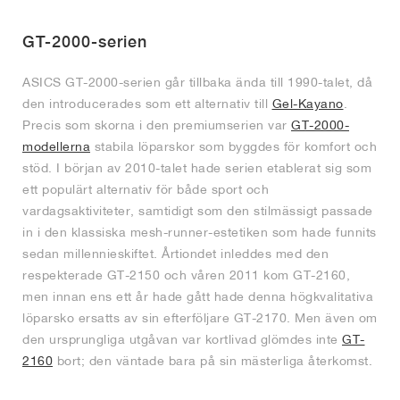
FIELD GENERAL
CRAZE
ADIRACER
MULE
471
GEL-CUMULUS 16
G.T. CUT
FORCE 58
TEKKIRA CUP
508
JORDAN
GT-2000-serien
KILLSHOT 2
MOTO 2K
ITALIA
LEGACY 312
ALLERDALE
G.T. FUTURE
PS8
ALOHA SUPER
600
ASICS GT-2000-serien går tillbaka ända till 1990-talet, då
TOTAL 90
PHENOMENA
FORUM
JUMPMAN JACK
2000
VERTEBRAE
808
den introducerades som ett alternativ till
Gel-Kayano
.
Precis som skorna i den premiumserien var
GT-2000-
modellerna
stabila löparskor som byggdes för komfort och
AVA ROVER
1000
HAMBURG
204L
AIR MAX 95
933
stöd. I början av 2010-talet hade serien etablerat sig som
ett populärt alternativ för både sport och
MIND
860V2
vardagsaktiviteter, samtidigt som den stilmässigt passade
in i den klassiska mesh-runner-estetiken som hade funnits
AIR RIFT
sedan millennieskiftet. Årtiondet inleddes med den
respekterade GT-2150 och våren 2011 kom GT-2160,
men innan ens ett år hade gått hade denna högkvalitativa
löparsko ersatts av sin efterföljare GT-2170. Men även om
den ursprungliga utgåvan var kortlivad glömdes inte
GT-
2160
bort; den väntade bara på sin mästerliga återkomst.