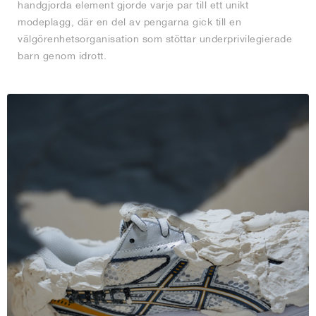
handgjorda element gjorde varje par till ett unikt
modeplagg, där en del av pengarna gick till en
välgörenhetsorganisation som stöttar underprivilegierade
barn genom idrott.